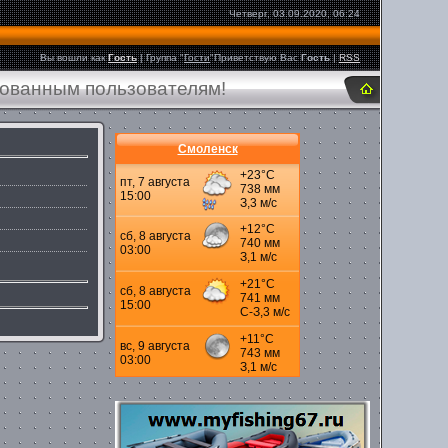
Четверг, 03.09.2020, 06:24
Вы вошли как
Гость
|
Группа
"
Гости
"
Приветствую Вас
Гость
|
RSS
рованным пользователям!
Смоленск