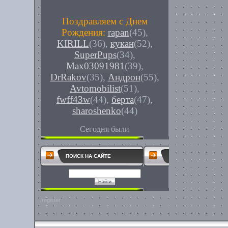
Поздравляем с Днем
Рождения:
rapan
(45)
,
KIRILL
(36)
,
кукан
(52)
,
SuperPups
(34)
,
Max03091981
(39)
,
DrRakov
(35)
,
Андрон
(55)
,
Avtomobilist
(51)
,
fwff43w
(44)
,
берта
(47)
,
sharoshenko
(44)
Сегодня были
ПОИСК НА САЙТЕ
/register