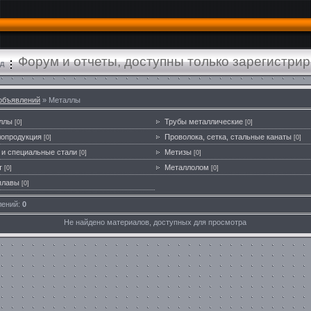
Форум и отчеты, доступны только зарегистри
д
объявлений
» Металлы
ллы
Трубы металлические
[0]
[0]
лопродукция
Проволока, сетка, стальные канаты
[0]
[0]
и специальные стали
Метизы
[0]
[0]
т
Металлолом
[0]
[0]
плавы
[0]
лений
:
0
Не найдено материалов, доступных для просмотра