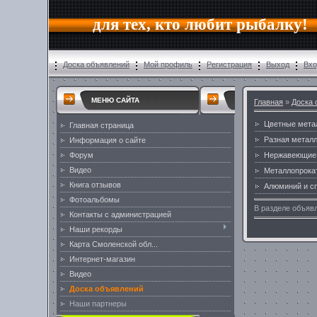
для тех, кто любит рыбалку!
Доска объявлений
Мой профиль
Регистрация
Выход
Вхо
МЕНЮ САЙТА
Главная
»
Доска 
Цветные мета
Главная страница
Разная метал
Информация о сайте
Нержавеющие 
Форум
Видео
Металлопрока
Книга отзывов
Алюминий и с
Фотоальбомы
В разделе объяв
Контакты с администрацией
Наши рекорды
Карта Смоленской обл...
Интернет-магазин
Видео
Доска объявлений
Наши партнеры