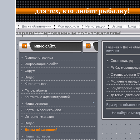
для тех, кто любит рыбалку!
Доска объявлений
Мой профиль
Регистрация
Выход
Вход
зарегистрированным пользователям!
МЕНЮ САЙТА
Главная
»
Доска объ
питания
Главная страница
Соки, воды
[0]
Информация о сайте
Рыба, морепроду
Форум
Овощи, фрукты
[0
Видео
Молочные продук
Книга отзывов
Кондитерские изд
Фотоальбомы
Детские, диетиче
Контакты с администрацией
Наши рекорды
В разделе объявлен
Карта Смоленской обл...
Не найдено мате
Интернет-магазин
Видео
Доска объявлений
Наши партнеры