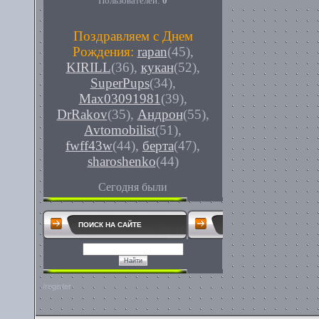
Пользователей:
0
Поздравляем с Днем
Рождения:
rapan
(45)
,
KIRILL
(36)
,
кукан
(52)
,
SuperPups
(34)
,
Max03091981
(39)
,
DrRakov
(35)
,
Андрон
(55)
,
Avtomobilist
(51)
,
fwff43w
(44)
,
берта
(47)
,
sharoshenko
(44)
Сегодня были
ПОИСК НА САЙТЕ
/register