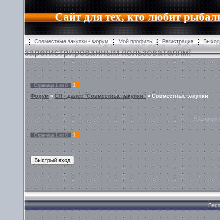
Сайт для тех, кто любит рыбал
Совместные закупки - Форум
Мой профиль
Регистрация
Выход
зарегистрированным пользователям!
1
Страница
1
из
0
Форум
»
СП - далее "Совместные закупки"
»
Совместные закупки
В данном 
1
Страница
1
из
0
Бесп