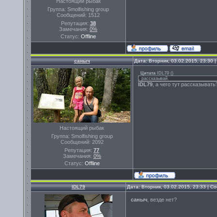
Настоящий рыбак
Группа: Smolfishing group
Сообщений:
1512
Репутация:
38
Замечания:
0%
Статус:
Offline
саныч
Дата: Вторник, 03.02.2015, 23:30
Цитата
IDL79
(
)
, рассказывай.
IDL79
, а чего тут рассказывать
Настоящий рыбак
Группа: Smolfishing group
Сообщений:
2092
Репутация:
77
Замечания:
0%
Статус:
Offline
IDL79
Дата: Вторник, 03.02.2015, 23:33 | 
саныч
, везде нет?