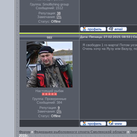
Группа: Smolfishing group
Сообщений:
1512
Репутация:
38
Замечания:
0%
Статус:
Offline
gav
Дата: Пятница, 27.02.2015, 08:53 | 
Я свободен 1 го марта! Потом уез
Очень хочу на Яузу или Вазузу, п
Настоящий рыбак
Группа: Проверенные
Сообщений:
384
Репутация:
9
Замечания:
0%
Статус:
Offline
Форум
»
Федерация рыболовного спорта Смоленской области
»
Зим
2015г.