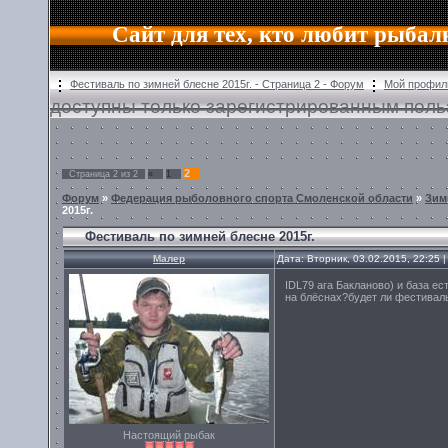
Сайт для тех, кто любит рыбал
Фестиваль по зимней блесне 2015г. - Страница 2 - Форум
Мой профил
доступны только зарегистрированным поль
2
Страница
2
из
2
«
1
Форум
»
Федерация рыболовного спорта Смоленской области
»
Зим
2015г.
Фестиваль по зимней блесне 2015г.
Малер
Дата: Вторник, 03.02.2015, 22:25
IDL79 ага Бакланово) и база е
на блёснах?будет ли фестивал
Настоящий рыбак