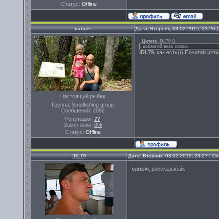
Статус:
Offline
саныч
Дата: Вторник, 03.02.2015, 23:26
Цитата
IDL79
(
)
, добавляй весь сезон.
IDL79
, как есть))) Почитай ихт
Настоящий рыбак
Группа: Smolfishing group
Сообщений:
2092
Репутация:
77
Замечания:
0%
Статус:
Offline
IDL79
Дата: Вторник, 03.02.2015, 23:27 | 
саныч
, рассказывай.