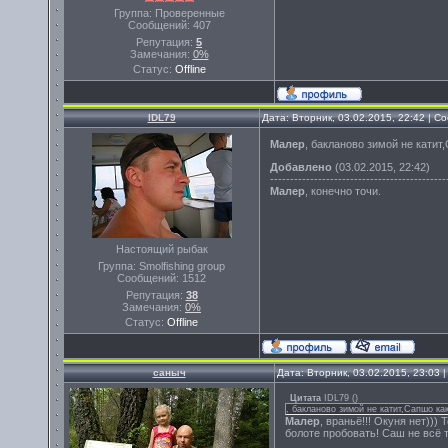
Группа: Проверенные
Сообщений:
407
Репутация:
5
Замечания:
0%
Статус:
Offline
IDL79
Дата: Вторник, 03.02.2015, 22:42 | 
Малер
, бакланово зимой не катит
Добавлено
(03.02.2015, 22:42)
--------------------------------------------
Малер
, конечно точи.
Настоящий рыбак
Группа: Smolfishing group
Сообщений:
1512
Репутация:
38
Замечания:
0%
Статус:
Offline
саныч
Дата: Вторник, 03.02.2015, 23:03
Цитата
IDL79
(
)
, бакланово зимой не катит,Сапшо как
Малер
, враньё!!! Окуня нет)))
болоте пробовать! Саш не всё т