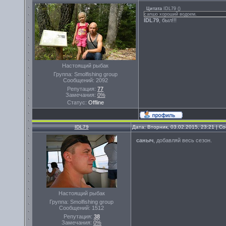
Цитата
IDL79
(
)
сапшо хороший водоем.
IDL79
, был!!!
Настоящий рыбак
Группа: Smolfishing group
Сообщений:
2092
Репутация:
77
Замечания:
0%
Статус:
Offline
IDL79
Дата: Вторник, 03.02.2015, 23:21 | 
саныч
, добавляй весь сезон.
Настоящий рыбак
Группа: Smolfishing group
Сообщений:
1512
Репутация:
38
Замечания:
0%