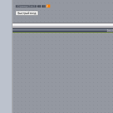
2
Страница
2
из
2
«
1
Бесп