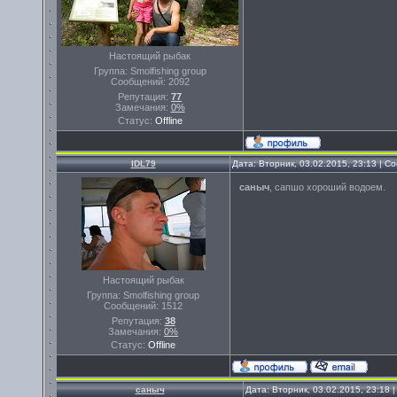
Настоящий рыбак
Группа: Smolfishing group
Сообщений:
2092
Репутация:
77
Замечания:
0%
Статус:
Offline
IDL79
Дата: Вторник, 03.02.2015, 23:13 | 
саныч
, сапшо хороший водоем.
Настоящий рыбак
Группа: Smolfishing group
Сообщений:
1512
Репутация:
38
Замечания:
0%
Статус:
Offline
саныч
Дата: Вторник, 03.02.2015, 23:18