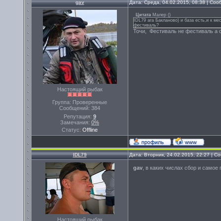
gav
Дата: Среда, 04.02.2015, 08:38 | Со
Цитата
Малер
(
)
IDL79 ага Бакланово) и база есть,и к м
фестиваль?
Точи, Фестиваль не фестиваль а 
Настоящий рыбак
Группа: Проверенные
Сообщений:
384
Репутация:
9
Замечания:
0%
Статус:
Offline
IDL79
Дата: Вторник, 24.02.2015, 22:27 | 
gav
, в каких числах сбор и самое 
Настоящий рыбак