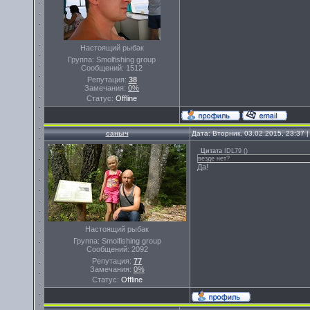
Настоящий рыбак
Группа: Smolfishing group
Сообщений:
1512
Репутация:
38
Замечания:
0%
Статус:
Offline
саныч
Дата: Вторник, 03.02.2015, 23:37
Цитата
IDL79
(
)
везде нет?
Да!
Настоящий рыбак
Группа: Smolfishing group
Сообщений:
2092
Репутация:
77
Замечания:
0%
Статус:
Offline