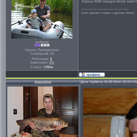
Хорошо ВАМ завидую белой завист
ехать дальше и кидать к другому берегу
рыбачок
Группа: Проверенные
Сообщений:
29
Репутация:
5
Замечания:
0%
Статус:
Offline
АлексSmol
Дата: Суббота, 01.02.2014, 23:15 |