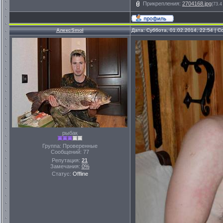
Прикрепления:
2704168.jpg
(73.4
АлексSmol
Дата: Суббота, 01.02.2014, 22:54 |
рыбак
Группа: Проверенные
Сообщений:
77
Репутация:
21
Замечания:
0%
Статус:
Offline