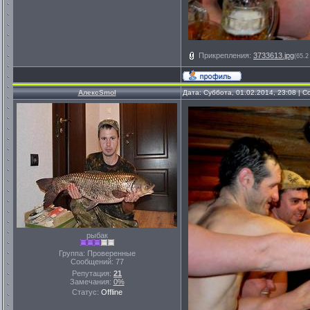
Прикрепления:
3733613.jpg
(65.2
АлексSmol
Дата: Суббота, 01.02.2014, 23:08 |
рыбак
Группа: Проверенные
Сообщений:
77
Репутация:
21
Замечания:
0%
Статус:
Offline