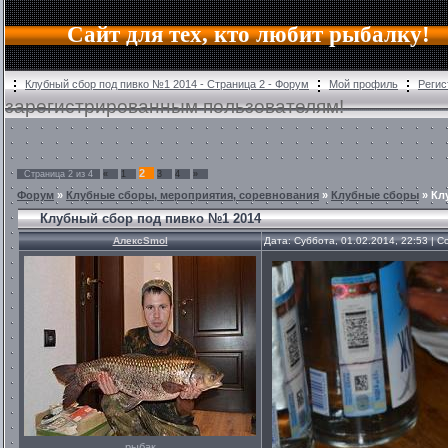
Сайт для тех, кто любит рыбалку!
Клубный сбор под пивко №1 2014 - Страница 2 - Форум
Мой профиль
Регис
зарегистрированным пользователям!
2
Страница
2
из
4
«
1
3
4
»
Форум
»
Клубные сборы, мероприятия, соревнования
»
Клубные сборы
»
Кл
Клубный сбор под пивко №1 2014
АлексSmol
Дата: Суббота, 01.02.2014, 22:53 |
рыбак