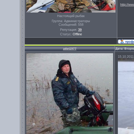
http://w
Настоящий рыбак
Группа: Администраторы
Сообщений:
558
Репутация:
39
Статус:
Offline
atlet1977
Дата: Вторн
15.10.201