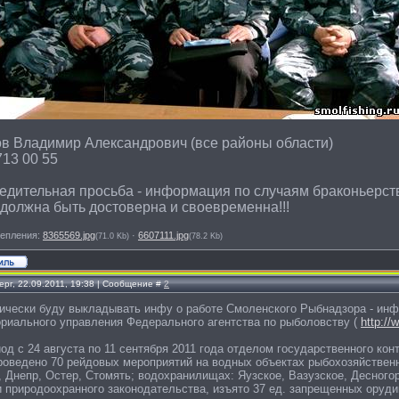
в Владимир Александрович (все районы области)
713 00 55
едительная просьба - информация по случаям браконьерст
должна быть достоверна и своевременна!!!
епления:
8365569.jpg
·
6607111.jpg
(71.0 Kb)
(78.2 Kb)
ерг, 22.09.2011, 19:38 | Сообщение #
2
ически буду выкладывать инфу о работе Смоленского Рыбнадзора - инф
ориального управления Федерального агентства по рыболовству (
http://
од с 24 августа по 11 сентября 2011 года отделом государственного ко
роведено 70 рейдовых мероприятий на водных объектах рыбохозяйственно
, Днепр, Остер, Стомять; водохранилищах: Яузское, Вазузское, Десного
 природоохранного законодательства, изъято 37 ед. запрещенных орудий