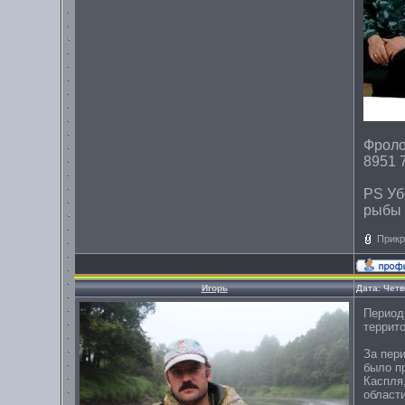
Фроло
8951 
PS Уб
рыбы 
Прикр
Игорь
Дата: Четв
Период
террит
За пери
было п
Каспля
области