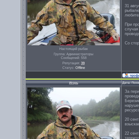
31 авг
рыбалк
любите
При пр
случая
провод
Со сто
Настоящий рыбак
Группа: Администраторы
Сообщений:
558
Репутация:
39
Статус:
Offline
Игорь
Дата: Поне
За пер
проведе
Берези
наруше
ресурс
20 сен
взыска
22 сен
террит