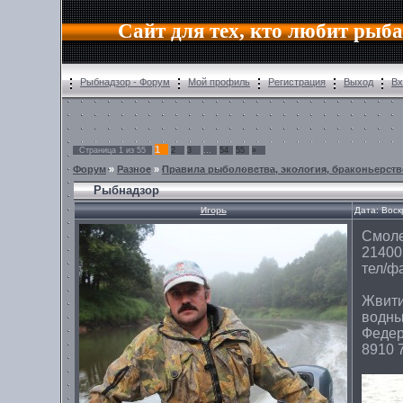
Сайт для тех, кто любит рыб
Рыбнадзор - Форум
Мой профиль
Регистрация
Выход
Вх
1
Страница
1
из
55
2
3
…
54
55
»
Форум
»
Разное
»
Правила рыболовства, экология, браконьерств
Рыбнадзор
Игорь
Дата: Воск
Смоле
214005
тел/фа
Жвити
водны
Федер
8910 