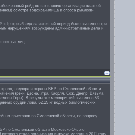
 рыбоохранный рейд по выявлению организации платной
енном) осмотре водохранилища и опроса рыбаков-
У «Центррыбвод» за истекший период было выявлено три
нным нарушениям возбуждены административные дела и
жностных лиц.
онтроля, надзора и охраны ВБР по Смоленской области
чения (реки: Десна, Угра, Касрля, Сож, Днепр, Вязьма,
асловы Горы). В результате мероприятий выявлено 53
щенных орудий лова, 62,15 кг водных биологических
ебных приставов по Смоленской области, по вопросу
 ВБР по Смоленской области Московско-Оксого
которого стала организация выпуска молоди в 2011 году