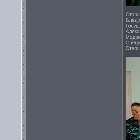
Старш
Влади
Госуд
Алекс
Модри
Специ
Старш