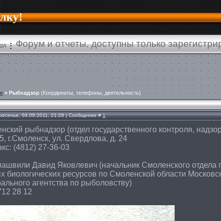
алку!
Форум и отчеты, доступны только зарегистр
од
о
»
Рыбнадзор
(Координаты, телефоны, деятельность)
ресенье, 04.09.2011, 21:28 | Сообщение #
1
нский рыбнадзор (отдел государственного контроля, надзо
, г.Смоленск, ул. Свердлова, д. 24
кс: (4812) 27-36-03
ашвили Давид Яковлевич (начальник Смоленского отдела г
х биологических ресурсов по Смоленской области Московск
ального агентства по рыболовству)
712 28 12