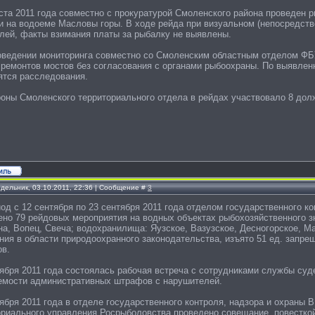
уста 2011 года совместно с прокуратурой Смоленского района проведен
и на водоеме Масловы горы. В ходе рейда при визуальном (непосредств
лей, факты взимания платы за рыбалку не выявлены.
оведении мониторинга совместно со Смоленским областным отделом ФБ
 ремонтов мостов без согласования с органами рыбоохраны. По выявле
ятся расследования.
роны Смоленского территориального отдела в рейдах участвовало 8 дол
дельник, 03.10.2011, 22:36 | Сообщение #
3
иод с 12 сентября по 23 сентября 2011 года отделом государственного к
но 79 рейдовых мероприятия на водных объектах рыбохозяйственного зна
на, Вопец, Свеча; водохранилища: Яузское, Вазузское, Десногорское, М
ния в области природоохранного законодательства, изъято 51 ед. запре
ов.
тября 2011 года состоялась рабочая встреча с сотрудниками службы суд
емости административных штрафов с нарушителей.
тября 2011 года в отделе государственного контроля, надзора и охраны
ориального управления Росрыболовства проведено совещание, повесткой 