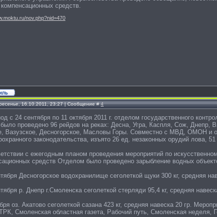
т компенсационных средств.
ww.moktu.ru/nov.php?nid=470
ресенье, 16.10.2011, 23:27 | Сообщение #
4
од с 24 сентября по 11 октября 2011 г. отделом государственного контр
было проведено 96 рейдов на реках: Десна, Угра, Каспля, Сож, Днепр, 
е, Вазузское, Десногорское, Масловы Горы. Совместно с МВД, ОМОН и 
охранного законодательства, изъято 26 ед. незаконных орудий лова, 51 
ветствии с ежегодным планом проведения мероприятий по искусственном
сационных средств Отделом было проведено зарыбление водных объект
нтября Десногорское водохранилище сеголеткой щуки 300 кг, средняя нав
нтября р. Днепр г.Смоленска сеголеткой стерляди 95,4 кг, средняя навеска
ября оз. Акатово сеголеткой сазана 423 кг, средняя навеска 20 гр. Мер
ТРК, Смоленская областная газета, Рабочий путь, Смоленская неделя, Г