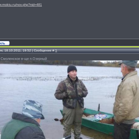
ww.moktu.ru/nov.php?nid=481
ик, 18.10.2011, 19:52 | Сообщение #
5
1 Смоленское в-ще п.Озерный