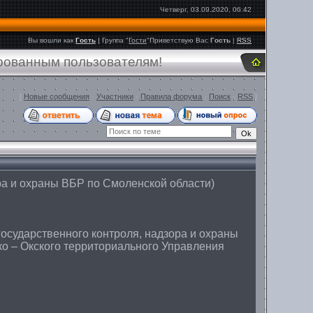
Четверг, 03.09.2020, 06:42
Вы вошли как
Гость
|
Группа
"
Гости
"
Приветствую Вас
Гость
|
RSS
ированным пользователям!
[
Новые сообщения
·
Участники
·
Правила форума
·
Поиск
·
RSS
]
ра и охраны ВБР по Смоленской области)
осударственного контроля, надзора и охраны
о – Окского территориального Управления