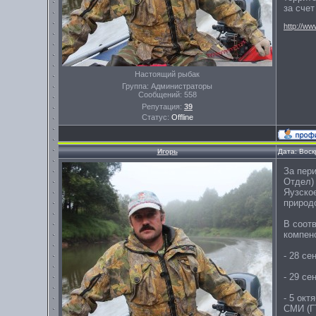
за сче
http://w
Настоящий рыбак
Группа: Администраторы
Сообщений:
558
Репутация:
39
Статус:
Offline
Игорь
Дата: Воск
За пери
Отдел) 
Яузско
природо
В соот
компен
- 28 се
- 29 се
- 5 окт
СМИ (Г