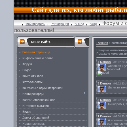
Сайт для тех, кто любит рыбал
Форум и 
Мой профиль
Регистрация
Выход
Вход
пользователям!
МЕНЮ САЙТА
Главная
» Комментар
Найдено комментар
Главная страница
Показано комментар
Информация о сайте
4
Demon
(02.02.2014
Форум
Хорошая щуч
Молоток!
Видео
Книга отзывов
Фотоальбомы
3
Demon
(02.02.2014
Да, есть тако
Контакты с администрацией
Наши рекорды
Карта Смоленской обл...
2
Demon
(02.02.2014
Кинопробы, 
Интернет-магазин
Видео
1
Demon
(08.08.2012
Доска объявлений
А всего-то го
Наши партнеры
раз под нави