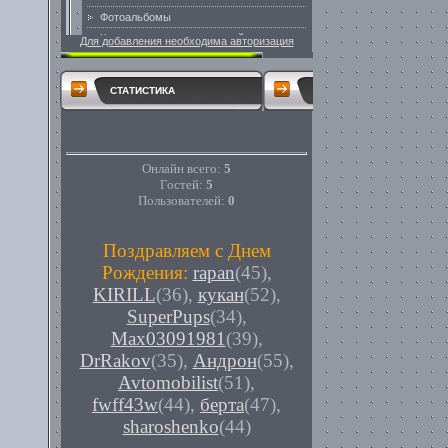
Для добавления необходима авторизация
СТАТИСТИКА
Онлайн всего:
5
Гостей:
5
Пользователей:
0
Поздравляем с Днем
Рождения:
rapan
(45)
,
KIRILL
(36)
,
кукан
(52)
,
SuperPups
(34)
,
Max03091981
(39)
,
DrRakov
(35)
,
Андрон
(55)
,
Avtomobilist
(51)
,
fwff43w
(44)
,
берта
(47)
,
sharoshenko
(44)