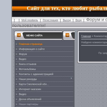
Сайт для тех, кто любит рыбал
Форум и 
Мой профиль
Регистрация
Выход
Вход
пользователям!
МЕНЮ САЙТА
Главная
» Комментар
Найдено комментар
Главная страница
Информация о сайте
По зап
Форум
Видео
Книга отзывов
Фотоальбомы
Контакты с администрацией
Наши рекорды
Карта Смоленской обл...
Интернет-магазин
Видео
Доска объявлений
Наши партнеры