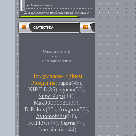
Для добавления необходима авторизация
СТАТИСТИКА
Онлайн всего:
5
Гостей:
5
Пользователей:
0
Поздравляем с Днем
Рождения:
rapan
(45)
,
KIRILL
(36)
,
кукан
(52)
,
SuperPups
(34)
,
Max03091981
(39)
,
DrRakov
(35)
,
Андрон
(55)
,
Avtomobilist
(51)
,
fwff43w
(44)
,
берта
(47)
,
sharoshenko
(44)