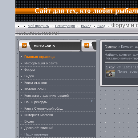
Сайт для тех, кто любит рыбал
Форум и 
Мой профиль
Регистрация
Выход
Вход
пользователям!
МЕНЮ САЙТА
Главная
» Комментар
Найдено комментар
Главная страница
Показано комментар
Информация о сайте
1
kgv
(24.11.2018 12:
Форум
Привет всем
Видео
Книга отзывов
Фотоальбомы
Контакты с администрацией
Наши рекорды
Карта Смоленской обл...
Интернет-магазин
Видео
Доска объявлений
Наши партнеры