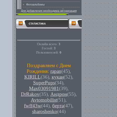
Для добавления необходима авторизация
СТАТИСТИКА
Онлайн всего:
3
Гостей:
3
Пользователей:
0
Поздравляем с Днем
Рождения:
rapan
(45)
,
KIRILL
(36)
,
кукан
(52)
,
SuperPups
(34)
,
Max03091981
(39)
,
DrRakov
(35)
,
Андрон
(55)
,
Avtomobilist
(51)
,
fwff43w
(44)
,
берта
(47)
,
sharoshenko
(44)