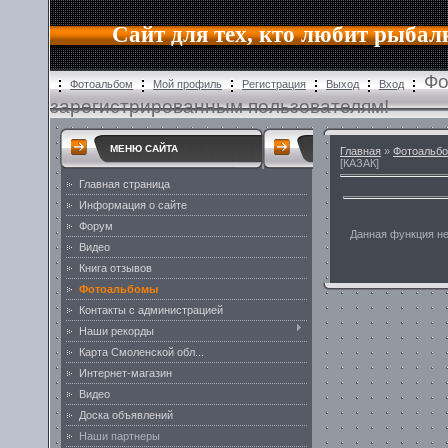
Сайт для тех, кто любит рыбал
Фо
Фотоальбом
Мой профиль
Регистрация
Выход
Вход
зарегистрированным пользователям!
МЕНЮ САЙТА
Главная
»
Фотоальб
[КАЗАК]
Главная страница
Информация о сайте
Форум
Данная функция н
Видео
Книга отзывов
Фотоальбомы
Контакты с администрацией
Наши рекорды
Карта Смоленской обл...
Интернет-магазин
Видео
Доска объявлений
Наши партнеры