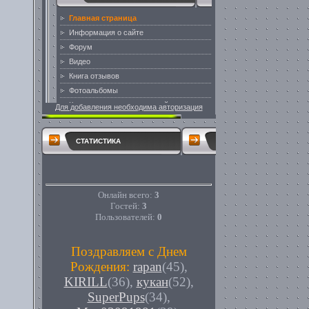
Для добавления необходима авторизация
СТАТИСТИКА
Онлайн всего:
3
Гостей:
3
Пользователей:
0
Поздравляем с Днем
Рождения:
rapan
(45)
,
KIRILL
(36)
,
кукан
(52)
,
SuperPups
(34)
,