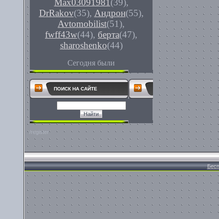
Max03091981
(39)
,
DrRakov
(35)
,
Андрон
(55)
,
Avtomobilist
(51)
,
fwff43w
(44)
,
берта
(47)
,
sharoshenko
(44)
Сегодня были
ПОИСК НА САЙТЕ
/register
Бесп