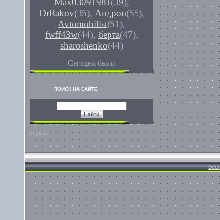
Max03091981
(39)
,
DrRakov
(35)
,
Андрон
(55)
,
Avtomobilist
(51)
,
fwff43w
(44)
,
берта
(47)
,
sharoshenko
(44)
Сегодня были
ПОИСК НА САЙТЕ
/register
Бесп