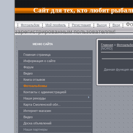
Сайт для тех, кто любит рыбал
Фо
Фотоальбом
Мой профиль
Регистрация
Выход
Вход
зарегистрированным пользователям!
МЕНЮ САЙТА
Главная
»
Фотоальб
[NORD]
Главная страница
Информация о сайте
Форум
Данная функция н
Видео
Книга отзывов
Фотоальбомы
Контакты с администрацией
Наши рекорды
Карта Смоленской обл...
Интернет-магазин
Видео
Доска объявлений
Наши партнеры