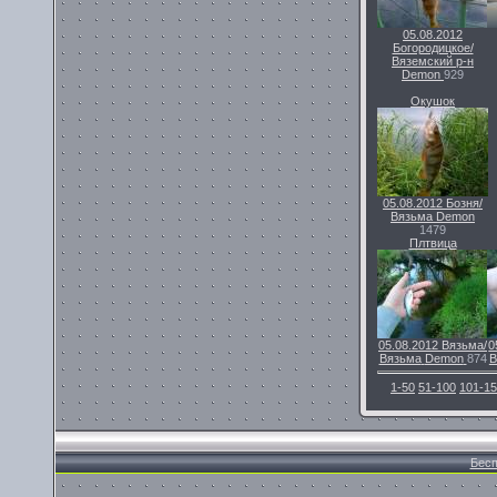
05.08.2012
Богородицкое/
Вяземский р-н
Demon
929
Окушок
05.08.2012
Бозня/
Вязьма
Demon
1479
Плтвица
05.08.2012
Вязьма/
0
Вязьма
Demon
874
В
1-50
51-100
101-1
Бесп