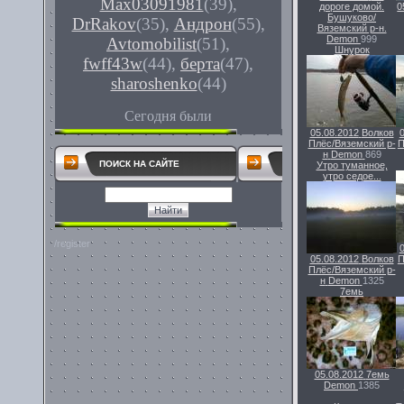
Max03091981
(39)
,
дороге домой.
0
Бушуково/
DrRakov
(35)
,
Андрон
(55)
,
Вяземский р-н.
Demon
999
Avtomobilist
(51)
,
Шнурок
fwff43w
(44)
,
берта
(47)
,
sharoshenko
(44)
Сегодня были
05.08.2012
Волков
Плёс/Вяземский р-
П
н
Demon
869
ПОИСК НА САЙТЕ
Утро туманное,
утро седое...
/register
05.08.2012
Волков
П
Плёс/Вяземский р-
н
Demon
1325
7емь
05.08.2012
7емь
Demon
1385