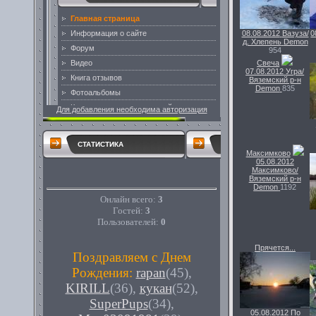
08.08.2012
Вазуза/
0
д. Хлепень
Demon
954
Свеча
07.08.2012
Угра/
Вяземский р-н
Demon
835
Для добавления необходима авторизация
СТАТИСТИКА
Максимково
05.08.2012
Максимково/
Вяземский р-н
Demon
1192
Онлайн всего:
3
Гостей:
3
Пользователей:
0
Прячется...
Поздравляем с Днем
Рождения:
rapan
(45)
,
KIRILL
(36)
,
кукан
(52)
,
SuperPups
(34)
,
05.08.2012
По