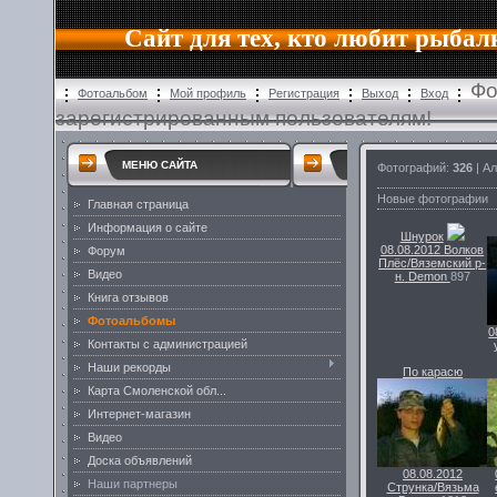
Сайт для тех, кто любит рыбал
Фо
Фотоальбом
Мой профиль
Регистрация
Выход
Вход
зарегистрированным пользователям!
МЕНЮ САЙТА
Фотографий:
326
| А
Новые фотографии
Главная страница
Информация о сайте
Шнурок
08.08.2012
Волков
Форум
Плёс/Вяземский р-
Видео
н.
Demon
897
Книга отзывов
Фотоальбомы
0
Контакты с администрацией
Наши рекорды
По карасю
Карта Смоленской обл...
Интернет-магазин
Видео
Доска объявлений
08.08.2012
Наши партнеры
Струнка/Вязьма