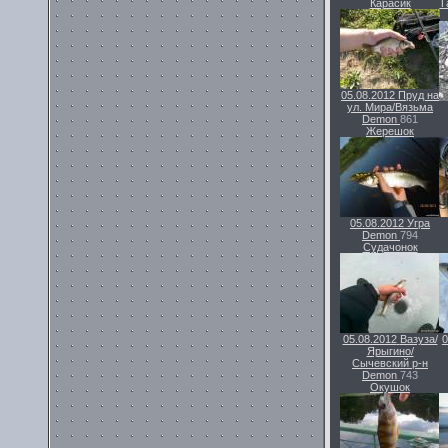
Карасик
Т
05.08.2012
Пруд на
ул. Мира/Вязьма
Demon
861
Жерешок
05.08.2012
Угра
Demon
794
Судачонок
05.08.2012
Вазуза/
0
Ярыгино/
Сычевский р-н
Demon
743
Окушок