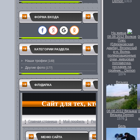
Demon
1313
ФОРМА ВХОДА
На живца
08.08.2012
Волков
0
Плёс
(Ефремовская
дамба). Вяземский
КАТЕГОРИИ РАЗДЕЛА
р-н. Волна,
поляризационные
очки, живцовая
Наши трофеи
[149]
поплавочка,
пескарик на
Другие фото
[177]
тройник...
Demon
1074
Вязьма
ФЛУДИЛКА
08.08.2012
Вязьма/
0
Вязьма
Demon
1576
1
Бель