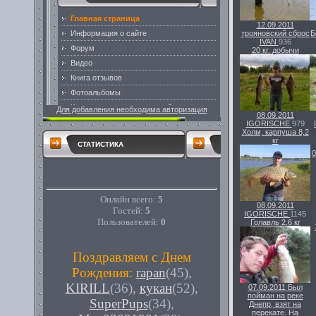
12.09.2011
трояновский сброс
Б
IVAN
936
20 кг. добычи
Для добавления необходима авторизация
08.09.2011
IGORISCHE
979
Холм, карпуша 8,2
кг
СТАТИСТИКА
0
Онлайн всего:
5
08.09.2011
Гостей:
5
IGORISCHE
1145
Пользователей:
0
Голавль 2.6 кг
Поздравляем с Днем
Рождения:
rapan
(45)
,
KIRILL
(36)
,
кукан
(52)
,
07.09.2011
Был
пойман на реке
SuperPups
(34)
,
Днепр, взят на
перекате. На