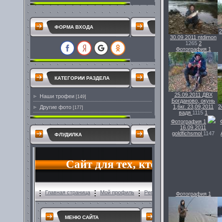
ФОРМА ВХОДА
2
30.09.2011
ntdimon
1265
2
Фотография 1
КАТЕГОРИИ РАЗДЕЛА
25.09.2011
ДВХ
Наши трофеи
[149]
Богданово, окунь
1,6кг. 23,09,2011
2
Другие фото
[177]
вадя
1115
1
Фотография 1
16.09.2011
goldfichsmol
1147
ФЛУДИЛКА
Фотография 1