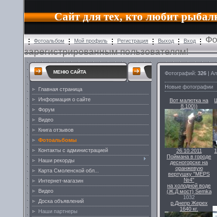
Сайт для тех, кто любит рыбал
Фо
Фотоальбом
Мой профиль
Регистрация
Выход
Вход
зарегистрированным пользователям!
МЕНЮ САЙТА
Фотографий:
326
| А
Новые фотографии
Главная страница
Информация о сайте
Вот малютка на
8.100))
Форум
Видео
Книга отзывов
Фотоальбомы
Контакты с администрацией
26.10.2011
1
Поймана в городе
Наши рекорды
десногорске на
оранжевую
Карта Смоленской обл...
вертушку "MEPS
№4"
Интернет-магазин
на холодной воде
Видео
(Ж.Д мост)
Semka
1032
Доска объявлений
р.Днепр Жерех
1640 кг.
Наши партнеры