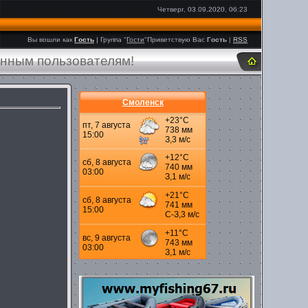
Четверг, 03.09.2020, 06:23
Вы вошли как
Гость
|
Группа
"
Гости
"
Приветствую Вас
Гость
|
RSS
анным пользователям!
Смоленск