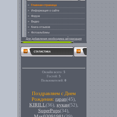
Для добавления необходима авторизация
СТАТИСТИКА
Онлайн всего:
5
Гостей:
5
Пользователей:
0
Поздравляем с Днем
Рождения:
rapan
(45)
,
KIRILL
(36)
,
кукан
(52)
,
SuperPups
(34)
,
Max03091981
(39)
,