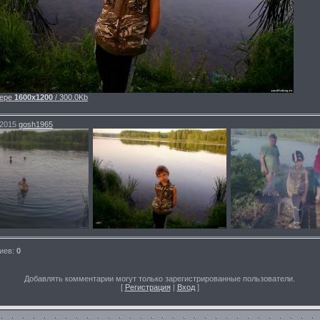
ере
1600x1200
/ 300.0Kb
.2015
gosh1965
иев
:
0
Добавлять комментарии могут только зарегистрированные пользователи.
[
Регистрация
|
Вход
]