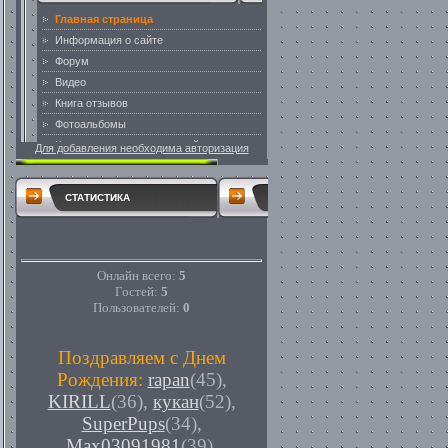
Для добавления необходима авторизация
СТАТИСТИКА
Онлайн всего:
5
Гостей:
5
Пользователей:
0
Поздравляем с Днем
Рождения:
rapan
(45)
,
KIRILL
(36)
,
кукан
(52)
,
SuperPups
(34)
,
Max03091981
(39)
,