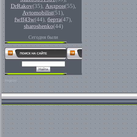
DrRakov
(35)
,
Андрон
(55)
,
Avtomobilist
(51)
,
fwff43w
(44)
,
берта
(47)
,
sharoshenko
(44)
Сегодня были
ПОИСК НА САЙТЕ
/register