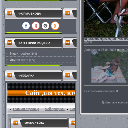
ФОРМА ВХОДА
В реальном размере
1600x12
654
0
КАТЕГОРИИ РАЗДЕЛА
Добавлено
15.04.2015
gosh19
Наши трофеи
[149]
Другие фото
[177]
ФЛУДИЛКА
Всего комментариев
:
0
Добавлять коммен