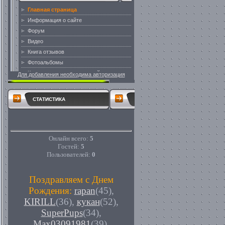
Для добавления необходима авторизация
СТАТИСТИКА
Онлайн всего:
5
Гостей:
5
Пользователей:
0
Поздравляем с Днем
Рождения:
rapan
(45)
,
KIRILL
(36)
,
кукан
(52)
,
SuperPups
(34)
,
Max03091981
(39)
,