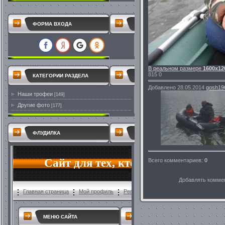
ФОРМА ВХОДА
В реальном размере
1600x12
815
0
КАТЕГОРИИ РАЗДЕЛА
Добавлено
28.05.2014
gosh19
Наши трофеи
[149]
Другие фото
[177]
ФЛУДИЛКА
Всего комментариев
:
0
Добавлять коммен