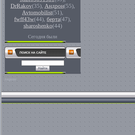
DrRakov
(35)
,
Андрон
(55)
,
Avtomobilist
(51)
,
fwff43w
(44)
,
берта
(47)
,
sharoshenko
(44)
Сегодня были
ПОИСК НА САЙТЕ
/register