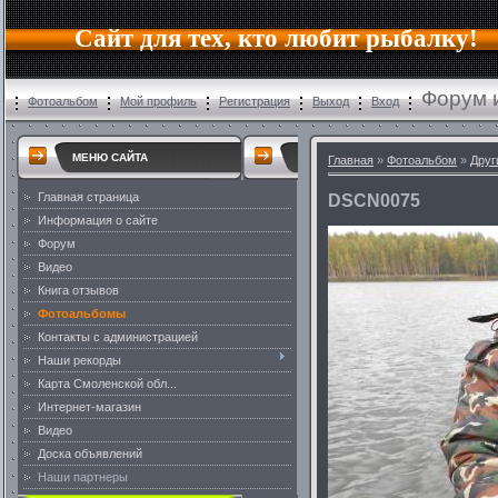
Сайт для тех, кто любит рыбалку!
Форум 
Фотоальбом
Мой профиль
Регистрация
Выход
Вход
МЕНЮ САЙТА
Главная
»
Фотоальбом
»
Друг
Главная страница
DSCN0075
Информация о сайте
Форум
Видео
Книга отзывов
Фотоальбомы
Контакты с администрацией
Наши рекорды
Карта Смоленской обл...
Интернет-магазин
Видео
Доска объявлений
Наши партнеры