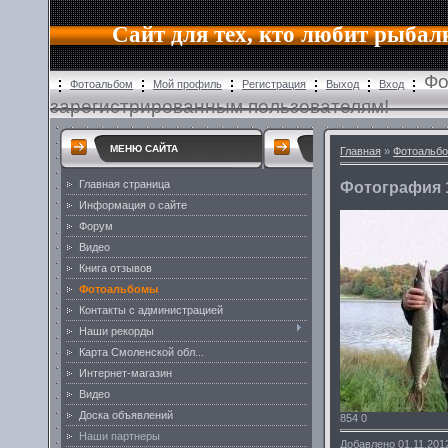
Сайт для тех, кто любит рыбал
Фо
Фотоальбом
Мой профиль
Регистрация
Выход
Вход
зарегистрированным пользователям!
МЕНЮ САЙТА
Главная
»
Фотоальб
Главная страница
Фотография 
Информация о сайте
Форум
Видео
Книга отзывов
Фотоальбомы
Контакты с администрацией
Наши рекорды
Карта Смоленской обл...
Интернет-магазин
Видео
Доска объявлений
854
0
Наши партнеры
Добавлено
01.11.20