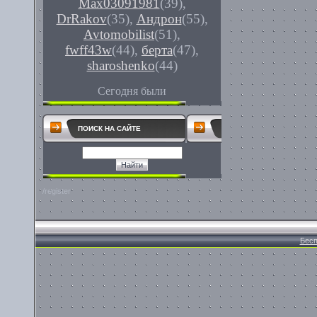
Max03091981
(39)
,
DrRakov
(35)
,
Андрон
(55)
,
Avtomobilist
(51)
,
fwff43w
(44)
,
берта
(47)
,
sharoshenko
(44)
Сегодня были
ПОИСК НА САЙТЕ
/register
Бесп