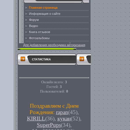
Для добавления необходима авторизация
СТАТИСТИКА
Онлайн всего:
3
Гостей:
3
Пользователей:
0
Поздравляем с Днем
Рождения:
rapan
(45)
,
KIRILL
(36)
,
кукан
(52)
,
SuperPups
(34)
,