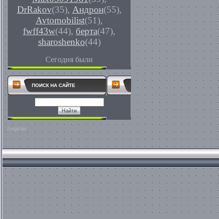
DrRakov
(35)
,
Андрон
(55)
,
Avtomobilist
(51)
,
fwff43w
(44)
,
берта
(47)
,
sharoshenko
(44)
Сегодня были
ПОИСК НА САЙТЕ
/register