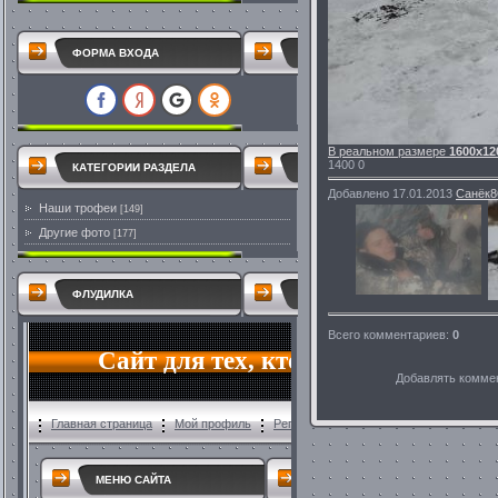
ФОРМА ВХОДА
В реальном размере
1600x12
1400
0
КАТЕГОРИИ РАЗДЕЛА
Добавлено
17.01.2013
Санёк8
Наши трофеи
[149]
Другие фото
[177]
ФЛУДИЛКА
Всего комментариев
:
0
Добавлять коммен