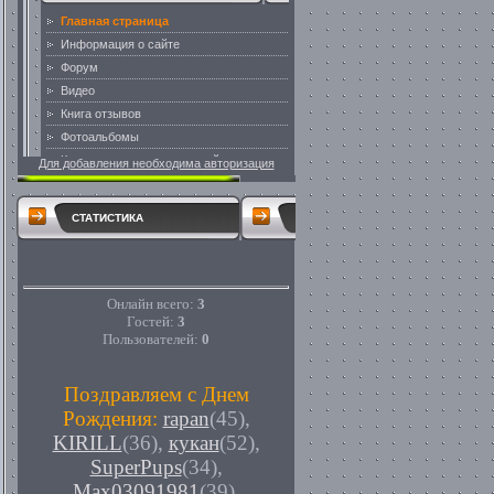
Для добавления необходима авторизация
СТАТИСТИКА
Онлайн всего:
3
Гостей:
3
Пользователей:
0
Поздравляем с Днем
Рождения:
rapan
(45)
,
KIRILL
(36)
,
кукан
(52)
,
SuperPups
(34)
,
Max03091981
(39)
,