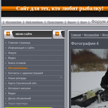
Сайт для тех, кто любит рыбалку!
Форум 
Фотоальбом
Мой профиль
Регистрация
Выход
Вход
МЕНЮ САЙТА
Главная
»
Фотоальбом
»
Друг
Главная страница
Фотография 4
Информация о сайте
Форум
Видео
Книга отзывов
Фотоальбомы
Контакты с администрацией
Наши рекорды
Карта Смоленской обл...
Интернет-магазин
Видео
Доска объявлений
Наши партнеры