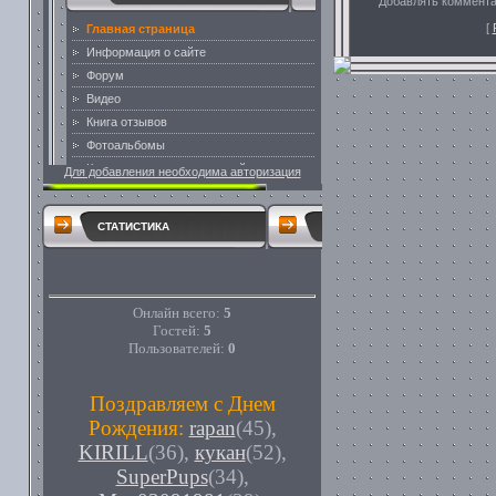
Добавлять коммента
[
Для добавления необходима авторизация
СТАТИСТИКА
Онлайн всего:
5
Гостей:
5
Пользователей:
0
Поздравляем с Днем
Рождения:
rapan
(45)
,
KIRILL
(36)
,
кукан
(52)
,
SuperPups
(34)
,