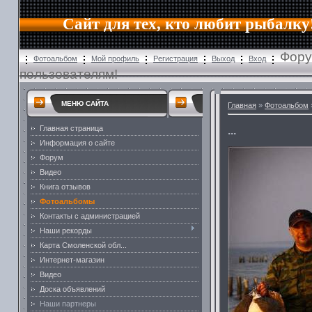
Сайт для тех, кто любит рыбалку
Фору
Фотоальбом
Мой профиль
Регистрация
Выход
Вход
пользователям!
МЕНЮ САЙТА
Главная
»
Фотоальбом
Главная страница
...
Информация о сайте
Форум
Видео
Книга отзывов
Фотоальбомы
Контакты с администрацией
Наши рекорды
Карта Смоленской обл...
Интернет-магазин
Видео
Доска объявлений
Наши партнеры