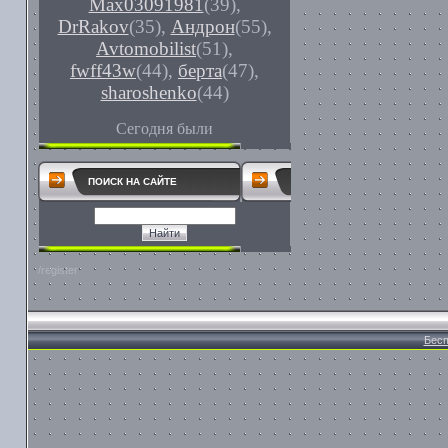
Max03091981
(39)
,
DrRakov
(35)
,
Андрон
(55)
,
Avtomobilist
(51)
,
fwff43w
(44)
,
берта
(47)
,
sharoshenko
(44)
Сегодня были
ПОИСК НА САЙТЕ
/register
Бесп