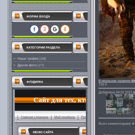
ФОРМА ВХОДА
КАТЕГОРИИ РАЗДЕЛА
Наши трофеи
[149]
Другие фото
[177]
В реальном размере
60
ФЛУДИЛКА
728
0
Добавлено
04.02.2015
K
Всего комментариев
:
0