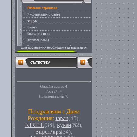
Для добавления необходима авторизация
СТАТИСТИКА
Онлайн всего:
4
Гостей:
4
Пользователей:
0
Поздравляем с Днем
Рождения:
rapan
(45)
,
KIRILL
(36)
,
кукан
(52)
,
SuperPups
(34)
,