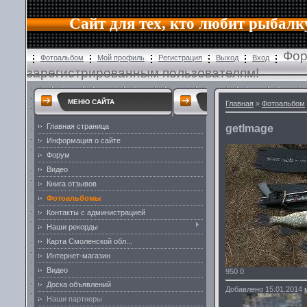
Сайт для тех, кто любит рыбалк
Фор
Фотоальбом
Мой профиль
Регистрация
Выход
Вход
зарегистрированным пользователям!
МЕНЮ САЙТА
Главная
»
Фотоальбом
Главная страница
getImage
Информация о сайте
Форум
Видео
Книга отзывов
Фотоальбомы
Контакты с администрацией
Наши рекорды
Карта Смоленской обл...
Интернет-магазин
Видео
950
0
Доска объявлений
Добавлено
15.01.2014
Наши партнеры