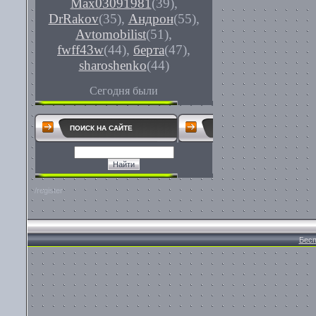
Max03091981
(39)
,
DrRakov
(35)
,
Андрон
(55)
,
Avtomobilist
(51)
,
fwff43w
(44)
,
берта
(47)
,
sharoshenko
(44)
Сегодня были
ПОИСК НА САЙТЕ
/register
Бесп