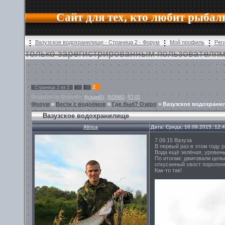
Сайт для тех, кто любит рыбал
Вазузское водохранилище - Страница 2 - Форум
Мой профиль
Рег
только зарегистрированным пользователям
2
Страница
2
из
2
«
1
Модератор форума:
,
,
Кузьма67
REMBO
RT-02
Форум
»
Вести с водоёмов
»
Где был? Озеро
»
Вазузское водохрани
Вазузское водохранилище
Africa
Дата: Среда, 16.09.2015, 12:
7.09.15 Вазуза
В первый раз в этом году 
Вода ещё зелёная, уровень
По итогам: джиговали целы
откусанный хвост поролонк
Как-то так!