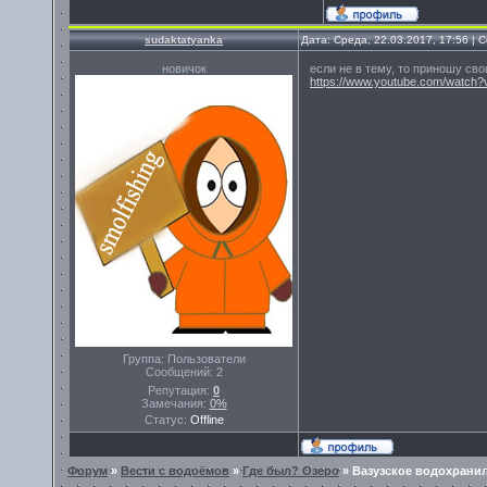
sudaktatyanka
Дата: Среда, 22.03.2017, 17:56 |
новичок
если не в тему, то приношу сво
https://www.youtube.com/watc
Группа: Пользователи
Сообщений:
2
Репутация:
0
Замечания:
0%
Статус:
Offline
Форум
»
Вести с водоёмов
»
Где был? Озеро
»
Вазузское водохрани