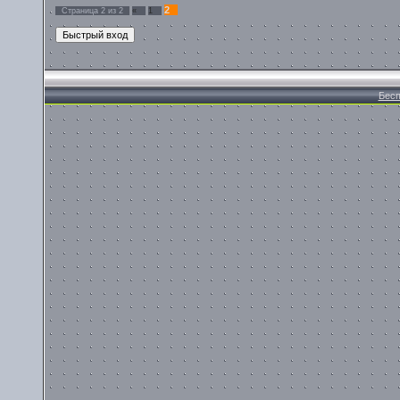
2
Страница
2
из
2
«
1
Бесп