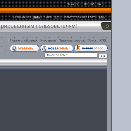
Четверг, 03.09.2020, 06:38
Вы вошли как
Гость
|
Группа
"
Гости
"
Приветствую Вас
Гость
|
RSS
стрированным пользователям!
[
Новые сообщения
·
Участники
·
Правила форума
·
Поиск
·
RSS
]