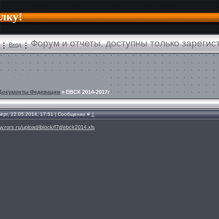
алку!
Форум и отчеты, доступны только зареги
Вход
Документы Федерации
»
ЕВСК 2014-2017г
ерг, 22.05.2014, 17:51 | Сообщение #
1
w.rors.ru/upload/iblock/f7d/ebck2014.xls