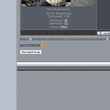
Настоящий рыбак
Группа: Модераторы
Сообщений:
1266
Репутация:
48
Замечания:
0%
Статус:
Offline
Форум
»
Федерация рыболовного спорта Смоленской области
»
1
Страница
1
из
1