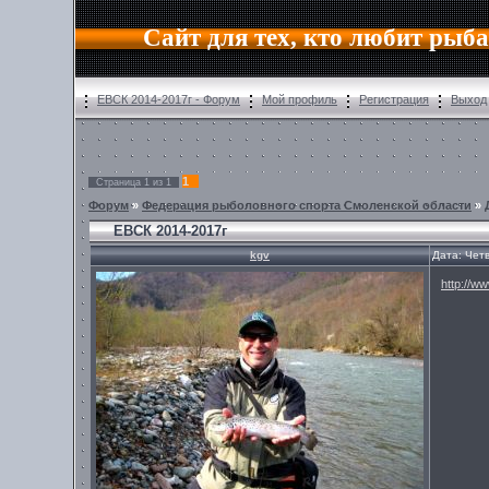
Сайт для тех, кто любит рыб
ЕВСК 2014-2017г - Форум
Мой профиль
Регистрация
Выход
1
Страница
1
из
1
Форум
»
Федерация рыболовного спорта Смоленской области
»
ЕВСК 2014-2017г
kgv
Дата: Четв
http://ww