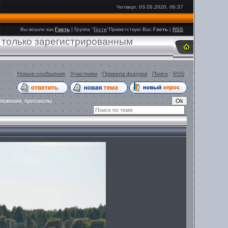
Четверг, 03.09.2020, 06:37
Вы вошли как
Гость
|
Группа
"
Гости
"
Приветствую Вас
Гость
|
RSS
 только зарегистрированным
[
Новые сообщения
·
Участники
·
Правила форума
·
Поиск
·
RSS
]
оложения, протоколы