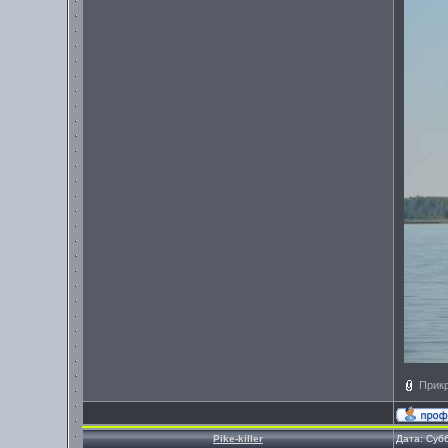
Прик
Pike-killer
Дата: Суб