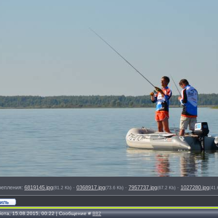
репления:
6819145.jpg
·
0368917.jpg
·
7957737.jpg
·
1027280.jpg
(81.2 Kb)
(73.6 Kb)
(67.2 Kb)
(41.
бота, 15.08.2015, 00:22 | Сообщение #
882