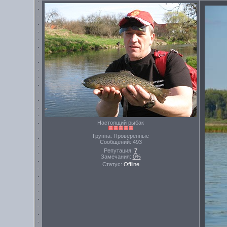
Настоящий рыбак
Группа: Проверенные
Сообщений:
493
Репутация:
7
Замечания:
0%
Статус:
Offline