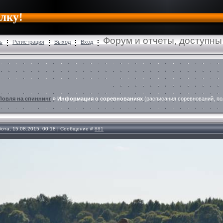
алку!
Форум и отчеты, доступны
ь
Регистрация
Выход
Вход
Ловля на спиннинг
»
Информация о соревнованиях
(расписания соревнований, п
бота, 15.08.2015, 00:18 | Сообщение #
881