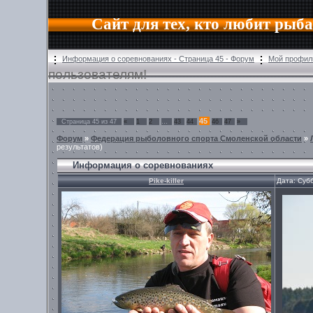
Сайт для тех, кто любит рыб
Информация о соревнованиях - Страница 45 - Форум
Мой профил
пользователям!
45
Страница
45
из
47
«
1
2
…
43
44
46
47
»
Форум
»
Федерация рыболовного спорта Смоленской области
»
результатов)
Информация о соревнованиях
Pike-killer
Дата: Суб