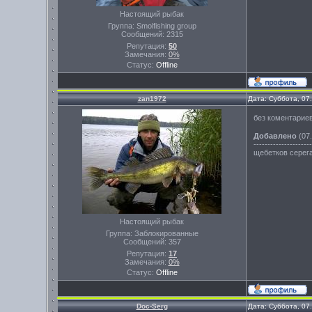
Настоящий рыбак
Группа: Smolfishing group
Сообщений:
2315
Репутация:
50
Замечания:
0%
Статус:
Offline
zan1972
Дата: Суббота, 07
без коментариев
Добавлено
(07.
---------------------
щебетков серега
Настоящий рыбак
Группа: Заблокированные
Сообщений:
357
Репутация:
17
Замечания:
0%
Статус:
Offline
Doc-Serg
Дата: Суббота, 07