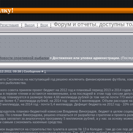
алку!
Форум и отчеты, доступны т
Регистрация
Выход
Вход
Новости спортивной рыбалки
»
Достижение или уловки администрации.
(Послед
.12.2011, 09:38 | Сообщение #
1
ета Смоленска на наступающий год решено исключить финансирование футбола, хоккея
ого рыболовства.
кого совета приняли проект бюджет на 2012 год и плановый период 2013 и 2014 годов.
ы в первом чтении и остаются неизменными, а на последней в этом году сессии деп
году планируется в размере более 4,66 миллиарда рублей (в том числе почти 773 ми
мме более 4,7 миллиарда рублей, на 2014 год - около 5 миллиардов. Объем расходов н
,13 миллиарда, на 2014 год - почти 5,4 миллиарда. Дефицит бюджета на 2012 год - 10% 
едседатель планово-бюджетной комиссии Владимир Виноградов, бюджет в целом социа
у. По словам Виноградова, решено отказаться от разработки стратегии и проекта раз
ара заплатил за аналогичную программу 5 миллионов рублей, а у нас за основу можн
ем самым сэкономить казенные средства.
ион выделяется на строительство туалета в школе № 13 в Колодне - там до сих пор д
 городского парламента голосовали отдельно. Так, 467 тысяч рублей выделяется на 