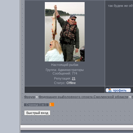
так будем же о
Настоящий рыбак
Группа: Администраторы
Сообщений:
774
Репутация:
21
Статус:
Offline
Форум
»
Федерация рыболовного спорта Смоленской области
»
1
Страница
1
из
1