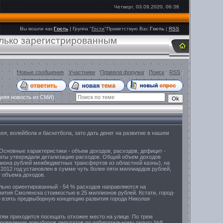
Четверг, 03.09.2020, 06:38
Вы вошли как
Гость
|
Группа
"
Гости
"
Приветствую Вас
Гость
|
RSS
олько зарегистрированным
[
Новые сообщения
·
Участники
·
Правила форума
·
Поиск
·
RSS
]
няя новость из СМИ)
, волейбола и баскетбола, зато дать денег на развитие в нашем
 Основные характеристики - объем доходов, расходов, дефицит -
утаты утверждали детализацию расходов. Общий объем доходов
ллиона рублей межбюджетных трансфертов из областной казны), на
а 2012 год установлен в сумме чуть более пяти миллиардов рублей,
от объема доходов.
льно ориентированный - 54 % расходов направляются на
вития Смоленска стоимостью в 25 миллионов рублей. Кстати, город-
о взять предвыборную концепцию развития города Николая
етям приходится посещать отхожее место на улице. По трем
проведение довыборов депутатов по избирательному округу №8,