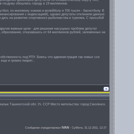
в госдуму обошлись городу в 19 миллионов.
тбол, по миллиону хоккею и волейболу и 700 тысяч - баскетболу. В
финансирования с индексацией), однако депутаты отклонили данную
 дать на развитие спортивного рыболовства и туризма. С просьбой
 другие важные цели - для решения насущных проблем депутат
 образование, отказавшись от 64 миллионов рублей, заложенных на
 собственность под РПУ. Боюсь что администрация так новых схе
еще и громко пиарят...
малык Ташкентской обл. Уз. ССР Место жительства: город Смоленск.
IVAN
Сообщение отредактировал
-
Суббота, 31.12.2011, 12:27