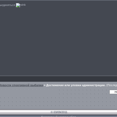
бъединяться
Новости спортивной рыбалки
»
Достижение или уловки администрации.
(Послед
© 03/09/2011