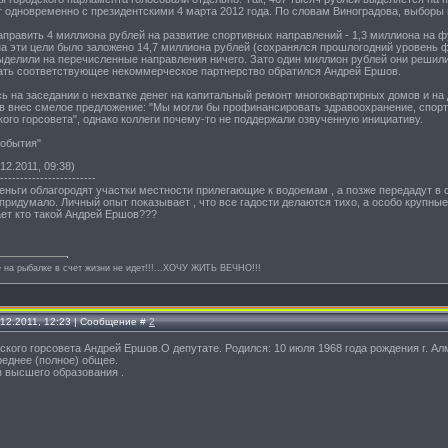
 одновременно с президентскими 4 марта 2012 года. По словам Виноградова, выборы 
править 4 миллиона рублей на развитие спортивных направлений - 1,3 миллиона на фу
на эти цели было заложено 14,7 миллиона рублей (сохранялся прошлогодний уровень 
ыделили на перечисленные направления ничего. Зато один миллион рублей они решили
ть соответствующее некоммерческое партнерство обратился Андрей Ершов.
ь на заседании о нехватке денег на капитальный ремонт многоквартирных домов и на
в внес смелое предложение: "Мы могли бы профинансировать здравоохранение, спорт,
го горсовета", однако коллеги почему-то не поддержали озвученную инициативу.
Cобытия"
12.2011, 09:38)
------------------------
еньги облагородят участки местности прилегающие к водоемам , а позже передадут в
придумало. Личный опыт показывает , что все гадости делаются тихо, а особо крупные 
нает кто такой Андрей Ершов???
 на рыбалке в счет жизни не идет!!!...ХОЧУ ЖИТЬ ВЕЧНО!!!
.12.2011, 12:23 | Сообщение #
2
кого горсовета Андрей Ершов.О депутате. Родился: 10 июля 1968 года рождения г. Ал
реднее (полное) общее.
з высшего образования .