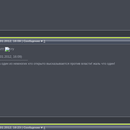
.01.2012, 16:09 | Сообщение #
3
!!!!
01.2012, 16:09)
------------------------
 один из немногих кто открыто высказывается против власти! жаль что один!
.01.2012, 16:23 | Сообщение #
4