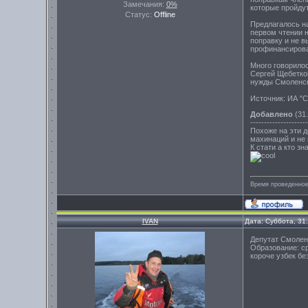
Замечания:
0%
которые пройдут
Статус:
Offline
Предлагалось на
первом чтении 
поправку и не в
профинансирова
Много говорилос
Сергей Щебетко
нужды Смоленско
Источник: ИА "
Добавлено
(31.
---------------------
Похоже на эти д
махинаций и не 
К стати а кто з
Время проведенное
IVAN
Дата: Суббота, 31
Депутат Смоленс
Образование: с
короче узбек бе