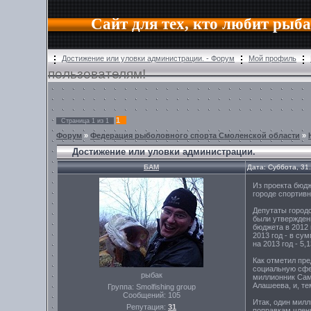
Сайт для тех, кто любит рыб
Достижение или уловки администрации. - Форум
Мой профиль
пользователям!
1
Страница
1
из
1
Форум
»
Федерация рыболовного спорта Смоленской области
»
Достижение или уловки администрации.
БАМ
Дата: Суббота, 31
Из проекта бюдж
городе спортивн
Депутаты городс
были утвержден
бюджета в 2012 
2013 год - в су
на 2013 год - 5
Как отметил пр
социальную сфер
рыбак
миллионник Сам
Алашеева, и, т
Группа: Smolfishing group
Сообщений:
105
Итак, один милл
Репутация:
31
поправкам члены