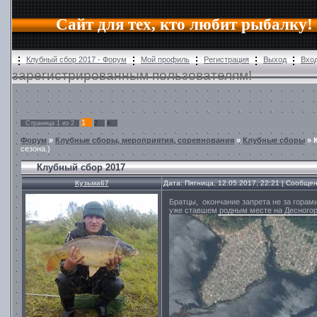
Сайт для тех, кто любит рыбалку!
Клубный сбор 2017 - Форум
Мой профиль
Регистрация
Выход
Вхо
зарегистрированным пользователям!
1
Страница
1
из
2
2
»
Форум
»
Клубные сборы, мероприятия, соревнования
»
Клубные сборы
»
сезона.)
Клубный сбор 2017
Кузьма67
Дата: Пятница, 12.05.2017, 22:21 | Сообще
Братцы, окончание запрета не за горам
уже ставшем родным месте на Десного