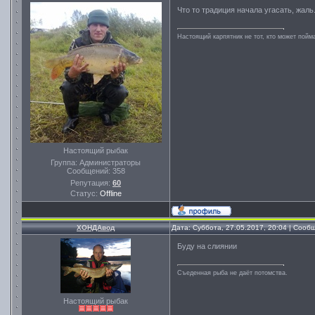
Что то традиция начала угасать, жаль
Настоящий карпятник не тот, кто может пойма
Настоящий рыбак
Группа: Администраторы
Сообщений:
358
Репутация:
60
Статус:
Offline
ХОНДАвод
Дата: Суббота, 27.05.2017, 20:04 | Соо
Буду на слиянии
Съеденная рыба не даёт потомства.
Настоящий рыбак