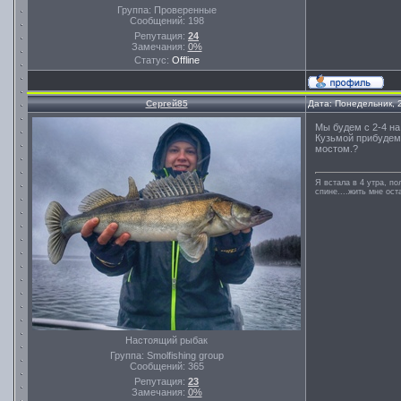
Группа: Проверенные
Сообщений:
198
Репутация:
24
Замечания:
0%
Статус:
Offline
Сергей85
Дата: Понедельник, 
Мы будем с 2-4 на
Кузьмой прибудем.
мостом.?
Я встала в 4 утра, по
спине....жить мне ост
Настоящий рыбак
Группа: Smolfishing group
Сообщений:
365
Репутация:
23
Замечания:
0%