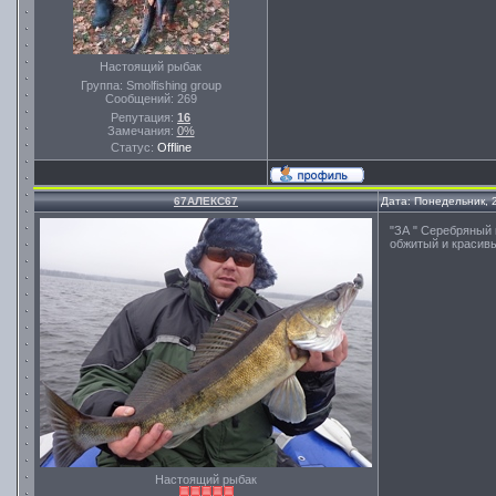
Настоящий рыбак
Группа: Smolfishing group
Сообщений:
269
Репутация:
16
Замечания:
0%
Статус:
Offline
67АЛЕКС67
Дата: Понедельник, 
"ЗА " Серебряный 
обжитый и красив
Настоящий рыбак