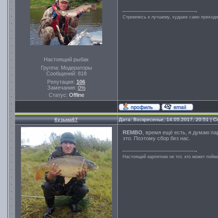
Стремлюсь к лучшему, худшее само приходит
Настоящий рыбак
Группа: Модераторы
Сообщений:
818
Репутация:
106
Замечания:
0%
Статус:
Offline
Кузьма67
Дата: Воскресенье, 14.05.2017, 20:51 |
REMBO
, время ещё есть, я думаю 
это. Поэтому сбор без нас.
Настоящий карпятник не тот, кто может пойма