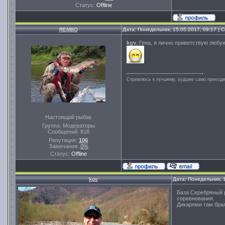
Статус:
Offline
REMBO
Дата: Понедельник, 15.05.2017, 09:17 |
kgv
, Гена, я лично приветствую люб
Стремлюсь к лучшему, худшее само приходит
Настоящий рыбак
Группа: Модераторы
Сообщений:
818
Репутация:
106
Замечания:
0%
Статус:
Offline
kgv
Дата: Понедельник, 
База Серебряный 
соревнования.
Дикарями там брал