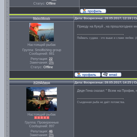
Статус:
Offline
MalerMinsk
Дата: Воскресенье, 28.05.2017, 12:19 |
Приеду на Кукуй , на прошлогоднее м
Поймать судака - это выше и слаже любви. (
Настоящий рыбак
Группа: Smolfishing group
Сообщений:
881
Репутация:
22
Замечания:
0%
Статус:
Offline
ХОНДАвод
Дата: Воскресенье, 28.05.2017, 14:25 |
Дядя Гена сказал: " Всем на Профик, 
Съеденная рыба не даёт потомства.
Настоящий рыбак
Группа: Проверенные
Сообщений:
897
Репутация:
46
Замечания:
0%