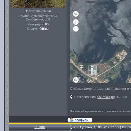
Настоящий рыбак
Группа: Администраторы
Сообщений:
358
Репутация:
60
Статус:
Offline
Отписываемся в теме, кто планирует и к
Прикрепления:
0513009.jpg
(114.1 Kb)
Настоящий карпятник не тот, кто может поймать
REMBO
Дата: Суббота, 13.05.2017, 21:09 | Соо