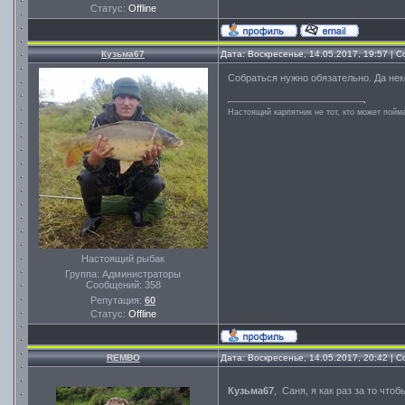
Статус:
Offline
Кузьма67
Дата: Воскресенье, 14.05.2017, 19:57 |
Собраться нужно обязательно. Да нек
Настоящий карпятник не тот, кто может пойма
Настоящий рыбак
Группа: Администраторы
Сообщений:
358
Репутация:
60
Статус:
Offline
REMBO
Дата: Воскресенье, 14.05.2017, 20:42 |
Кузьма67
, Саня, я как раз за то ч