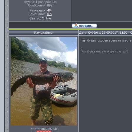
Группа: Проверенные
Сообщений:
897
Репутация:
46
Замечания:
0%
Статус:
Offline
PavluxaSmol
Дата: Суббота, 27.05.2017, 22:52 |
мы будем скорее всего на месте
Как всегда клевало вчера и завтра!!!
Настоящий рыбак