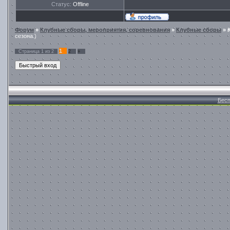
Статус:
Offline
Форум
»
Клубные сборы, мероприятия, соревнования
»
Клубные сборы
»
сезона.)
1
Страница
1
из
2
2
»
Бесп