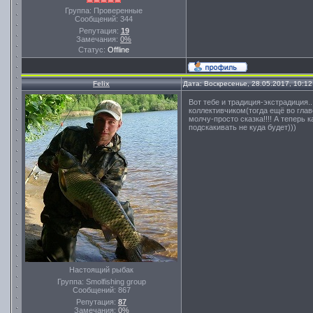
Группа: Проверенные
Сообщений:
344
Репутация:
19
Замечания:
0%
Статус:
Offline
Felix
Дата: Воскресенье, 28.05.2017, 10:1
Вот тебе и традиция-экстрадиция..
коллективчиком(тогда ещё во глав
молчу-просто сказка!!!! А теперь 
подскакивать не куда будет)))
Настоящий рыбак
Группа: Smolfishing group
Сообщений:
867
Репутация:
87
Замечания:
0%