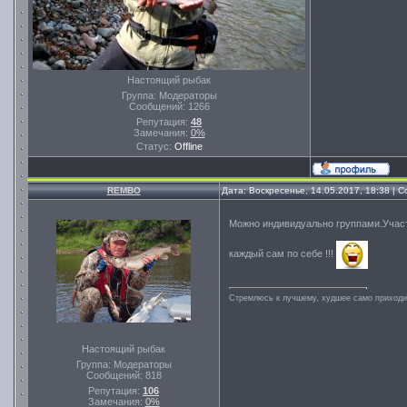
Настоящий рыбак
Группа: Модераторы
Сообщений:
1266
Репутация:
48
Замечания:
0%
Статус:
Offline
REMBO
Дата: Воскресенье, 14.05.2017, 18:38 |
Можно индивидуально группами.Участн
каждый сам по себе !!!
Стремлюсь к лучшему, худшее само приходит
Настоящий рыбак
Группа: Модераторы
Сообщений:
818
Репутация:
106
Замечания:
0%