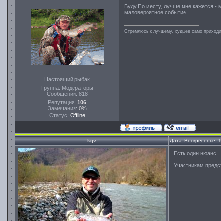
Буду.По месту, лучше мне кажется - 
маловероятное событие.....
Стремлюсь к лучшему, худшее само приходит
Настоящий рыбак
Группа: Модераторы
Сообщений:
818
Репутация:
106
Замечания:
0%
Статус:
Offline
kgv
Дата: Воскресенье, 
Есть один нюанс.
Участникам предс