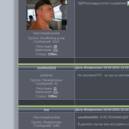
ЛДПР,молодцы,почет и уважение
Настоящий рыбак
Группа: Smolfishing group
Сообщений:
1512
Репутация:
38
Замечания:
0%
Статус:
Offline
smolfish2015
Дата: Воскресенье, 03.04.2016, 21:5
рыбачок
Не реклама!!!!!!!! ну как не рекл
Группа: Проверенные
Сообщений:
33
Репутация:
11
Замечания:
0%
Статус:
Offline
kgv
Дата: Воскресенье, 03.04.2016, 22:3
Настоящий рыбак
smolfish2015
, Я НЕ РЕКЛАМОДА
Группа: Модераторы
В данном случае мне всё равно в 
Сообщений:
1266