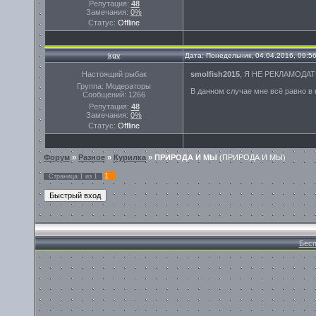
Репутация:
48
Замечания:
0%
Статус:
Offline
kgv
Дата: Понедельник, 04.04.2016, 09:5
Настоящий рыбак
smolfish2015
, Я НЕ РЕКЛАМОДА
Группа: Модераторы
В данном случае мне всё равно в 
Сообщений:
1266
Репутация:
48
Замечания:
0%
Статус:
Offline
Форум
»
Разное
»
Курилка
»
ПРИРОДА И МЫ
(ПРИРОДА И МЫ)
1
Страница
1
из
1
Бесп