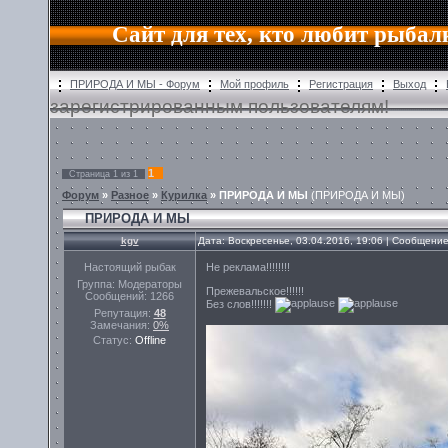
Сайт для тех, кто любит рыбал
ПРИРОДА И МЫ - Форум
Мой профиль
Регистрация
Выход
зарегистрированным пользователям!
1
Страница
1
из
1
Форум
»
Разное
»
Курилка
»
ПРИРОДА И МЫ
(ПРИРОДА И МЫ)
ПРИРОДА И МЫ
kgv
Дата: Воскресенье, 03.04.2016, 19:06 | Сообщени
Настоящий рыбак
Не реклама!!!!!!!!
Группа: Модераторы
Прежевальское!!!!!!
Сообщений:
1266
Без слов!!!!!!!
Репутация:
48
Замечания:
0%
Статус:
Offline