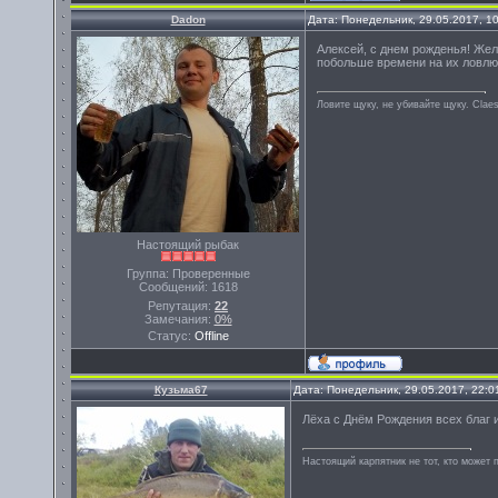
Dadon
Дата: Понедельник, 29.05.2017, 1
Алексей, с днем рожденья! Же
побольше времени на их ловлю:
Ловите щуку, не убивайте щуку. Сlae
Настоящий рыбак
Группа: Проверенные
Сообщений:
1618
Репутация:
22
Замечания:
0%
Статус:
Offline
Кузьма67
Дата: Понедельник, 29.05.2017, 22:
Лёха с Днём Рождения всех благ 
Настоящий карпятник не тот, кто может 