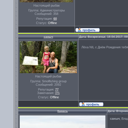
Настоящий рыбак
Группа: Администраторы
Сообщений:
358
Репутация:
60
Статус:
Offline
саныч
Дата: Воскресенье, 16.04.2017, 0
Лёха NIL с Днём Рождения тебя
Настоящий рыбак
Группа: Smolfishing group
Сообщений:
2092
Репутация:
77
Замечания:
0%
Статус:
Offline
Карась
Дата: Вторник
саныч
, Вла