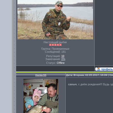
Настоящий рыбак
Группа: Проверенные
Сообщений:
181
Репутация:
10
Замечания:
0%
Статус:
Offline
Hunter55
Дата: Вторник, 02.05.2017, 16:09 | 
саныч
, с днём рождения!!! Будь 