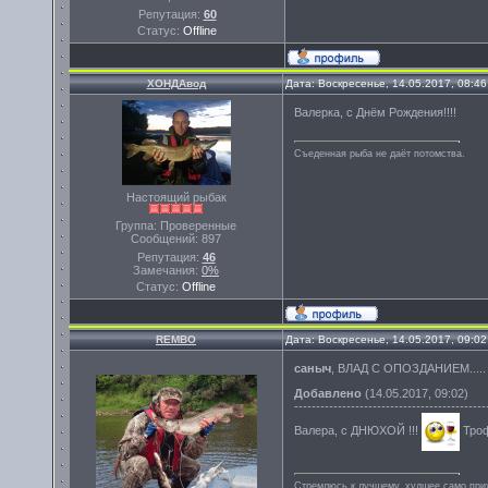
Репутация:
60
Статус:
Offline
ХОНДАвод
Дата: Воскресенье, 14.05.2017, 08:4
Валерка, с Днём Рождения!!!!
Съеденная рыба не даёт потомства.
Настоящий рыбак
Группа: Проверенные
Сообщений:
897
Репутация:
46
Замечания:
0%
Статус:
Offline
REMBO
Дата: Воскресенье, 14.05.2017, 09:0
саныч
, ВЛАД С ОПОЗДАНИЕМ..... 
Добавлено
(14.05.2017, 09:02)
--------------------------------------------
Валера, с ДНЮХОЙ !!!
Троф
Стремлюсь к лучшему, худшее само прих