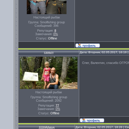
Настоящий рыбак
Группа: Smolfishing group
Сообщений:
396
Репутация:
8
Замечания:
0%
Статус:
Offline
саныч
Дата: Вторник, 02.05.2017, 16:16
Олег, Валентин, спасибо ОГР
Настоящий рыбак
Группа: Smolfishing group
Сообщений:
2092
Репутация:
77
Замечания:
0%
Статус:
Offline
ХОНДАвод
Дата: Вторник, 02.05.2017, 18:26 | 