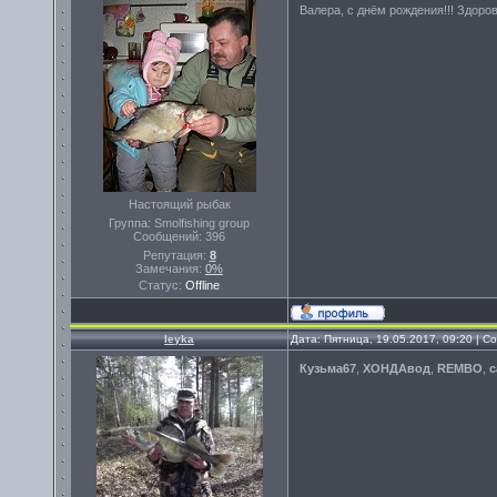
Валера, с днём рождения!!! Здоро
Настоящий рыбак
Группа: Smolfishing group
Сообщений:
396
Репутация:
8
Замечания:
0%
Статус:
Offline
leyka
Дата: Пятница, 19.05.2017, 09:20 | 
Кузьма67
,
ХОНДАвод
,
REMBO
,
с