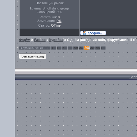
Настоящий рыбак
Группа: Smolfishing group
Сообщений:
396
Репутация:
8
Замечания:
0%
Статус:
Offline
Форум
»
Разное
»
Курилка
»
С днём рождения тебя, форумчанин!!!
(П
208
Страница
208
из
210
«
1
2
…
206
207
209
210
»
Бесп