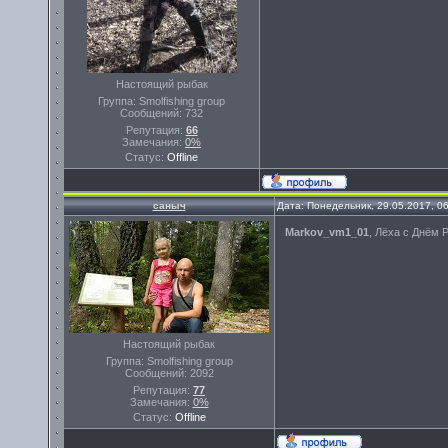
Настоящий рыбак
Группа: Smolfishing group
Сообщений:
732
Репутация:
66
Замечания:
0%
Статус:
Offline
саныч
Дата: Понедельник, 29.05.2017, 0
Markov_vm1_01
, Лёха с Днём 
Настоящий рыбак
Группа: Smolfishing group
Сообщений:
2092
Репутация:
77
Замечания:
0%
Статус:
Offline