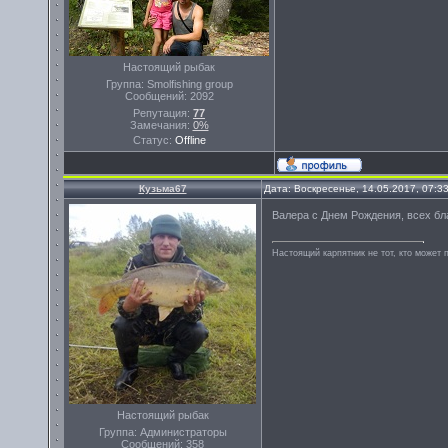
Настоящий рыбак
Группа: Smolfishing group
Сообщений:
2092
Репутация:
77
Замечания:
0%
Статус:
Offline
Кузьма67
Дата: Воскресенье, 14.05.2017, 07:
Валера с Днем Рождения, всех бла
Настоящий карпятник не тот, кто может 
Настоящий рыбак
Группа: Администраторы
Сообщений:
358