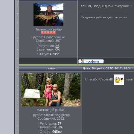
саныч
, Влад, с Днём Рождения!!!!
Съеденная рыба не даёт потомства.
Настоящий рыбак
Группа: Проверенные
Сообщений:
897
Репутация:
46
Замечания:
0%
Статус:
Offline
саныч
Дата: Вторник, 02.05.2017, 18:34
Спасибо Серёга!!!
твоё 
Настоящий рыбак
Группа: Smolfishing group
Сообщений:
2092
Репутация:
77
Замечания:
0%
Статус:
Offline