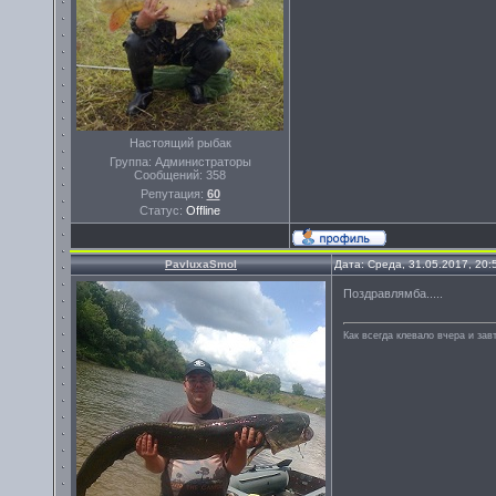
Настоящий рыбак
Группа: Администраторы
Сообщений:
358
Репутация:
60
Статус:
Offline
PavluxaSmol
Дата: Среда, 31.05.2017, 20
Поздравлямба.....
Как всегда клевало вчера и завт