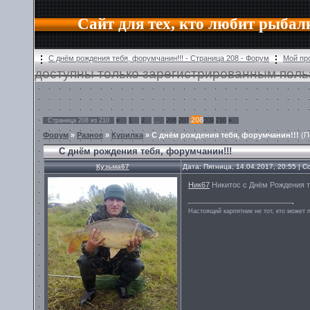
Сайт для тех, кто любит рыбал
С днём рождения тебя, форумчанин!!! - Страница 208 - Форум
Мой пр
доступны только зарегистрированным поль
208
Страница
208
из
210
«
1
2
…
206
207
209
210
»
Форум
»
Разное
»
Курилка
»
С днём рождения тебя, форумчанин!!!
(П
С днём рождения тебя, форумчанин!!!
Кузьма67
Дата: Пятница, 14.04.2017, 20:55 |
Ник67
Никитос с Днём Рождения те
Настоящий карпятник не тот, кто может 