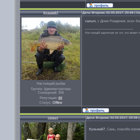
Кузьма67
Дата: Вторник, 02.05.2017, 20:49 | 
саныч
, с Днем Рождения, всех бла
Настоящий карпятник не тот, кто может 
Настоящий рыбак
Группа: Администраторы
Сообщений:
358
Репутация:
60
Статус:
Offline
саныч
Дата: Вторник, 02.05.2017, 20:58
Кузьма67
, Сань, спасибо огро