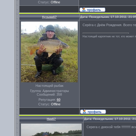
Статус:
Offline
Кузьма67
Дата: Понедельник, 17.10.2011, 21:
Серёга с Днём Рождения. Всего т
Настоящий карпятник не тот, кто может 
Настоящий рыбак
Группа: Администраторы
Сообщений:
358
Репутация:
60
Статус:
Offline
Ник67
Дата: Понедельник, 17.10.2011, 2
Серега с днюхой тебя !!!!!!!!!! 