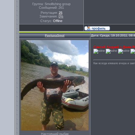
Группа: Smolfishing group
Сообщений:
261
Репутация:
25
Замечания:
0%
Статус:
Offline
PavluxaSmol
Дата: Среда, 19.10.2011, 08
Сэнсэй Андрей с Днем Р
Как всегда клевало вчера и завт
Настоящий рыбак