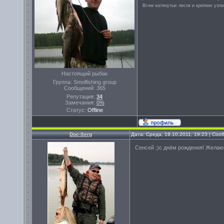
Всем натянутых лесок и крепких узло
Настоящий рыбак
Группа: Smolfishing group
Сообщений:
365
Репутация:
34
Замечания:
0%
Статус:
Offline
Doc-Serg
Дата: Среда, 19.10.2011, 19:23 | Со
Сенсей ;)с днём рождения! Желаю 