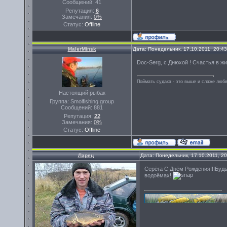
Сообщений:
41
Репутация:
6
Замечания:
0%
Статус:
Offline
MalerMinsk
Дата: Понедельник, 17.10.2011, 20:4
Doc-Serg, с Днюхой ! Счастья в ж
Поймать судака - это выше и слаже любв
Настоящий рыбак
Группа: Smolfishing group
Сообщений:
881
Репутация:
22
Замечания:
0%
Статус:
Offline
Ларец
Дата: Понедельник, 17.10.2011, 2
Серёга С Днём Рождения!!!Буд
водоёмах!