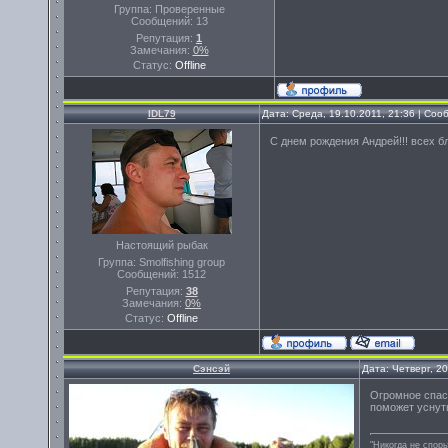
Группа: Проверенные
Сообщений:
13
Репутация:
1
Замечания:
0%
Статус:
Offline
IDL79
Дата: Среда, 19.10.2011, 21:36 | Со
С днем рождения Андрей!!! всех благ
Настоящий рыбак
Группа: Smolfishing group
Сообщений:
1512
Репутация:
38
Замечания:
0%
Статус:
Offline
Сэнсэй
Дата: Четверг, 2
Огромное спаси
поможет уснут
"Никогда не спорь