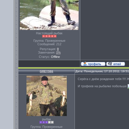
Настоящий рыбак
Группа: Проверенные
Сообщений:
212
Репутация:
0
Замечания:
0%
Статус:
Offline
GREY986
Дата: Понедельник, 17.10.2011, 19:5
Серёга с днём рождения тебя !!!! 
И трофеев на рыбалке побольше
рыбак
Группа: Проверенные