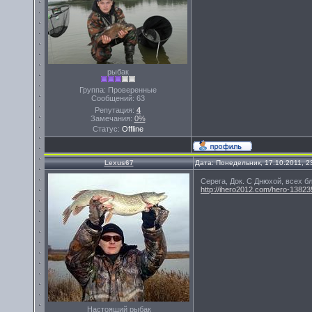
рыбак
Группа: Проверенные
Сообщений:
63
Репутация:
4
Замечания:
0%
Статус:
Offline
Lexus67
Дата: Понедельник, 17.10.2011, 
Серега, Док. С Днюхой, всех бл
http://ihero2012.com/hero-1382
Настоящий рыбак