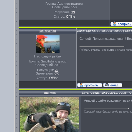
Группа: Администраторы
Сообщений:
558
Репутация:
39
Статус:
Offline
MalerMinsk
Дата: Среда, 19.10.2011, 20:20 | Со
Сэнсей, Прими поздравления ! Все
Поймать судака - это выше и слаже любв
Настоящий рыбак
Группа: Smolfishing group
Сообщений:
881
Репутация:
22
Замечания:
0%
Статус:
Offline
ntdimon
Дата: Среда, 19.10.2011, 20:38 |
Андрей с днём рождения, всех б
Хороший клев бывает либо до того, ка