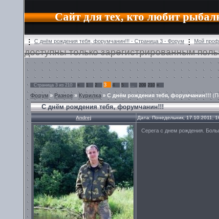
Сайт для тех, кто любит рыбал
С днём рождения тебя, форумчанин!!! - Страница 3 - Форум
Мой проф
доступны только зарегистрированным поль
3
Страница
3
из
210
«
1
2
4
5
…
209
210
»
Форум
»
Разное
»
Курилка
»
С днём рождения тебя, форумчанин!!!
(П
С днём рождения тебя, форумчанин!!!
Andrej
Дата: Понедельник, 17.10.2011, 
Серега с днем рождения. Боль