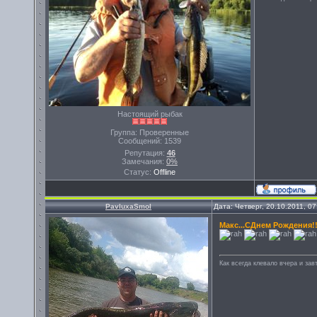
Настоящий рыбак
Группа: Проверенные
Сообщений:
1539
Репутация:
46
Замечания:
0%
Статус:
Offline
PavluxaSmol
Дата: Четверг, 20.10.2011, 0
Макс...СДнем Рождения!!
Как всегда клевало вчера и завт