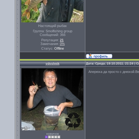
Настоящий рыбак
Группа: Smolfishing group
Сообщений:
366
Репутация:
21
Замечания:
0%
Статус:
Offline
vdvshnik
Дата: Среда, 19.10.2011, 21:24 |
Аперюха да просто с днюхой.В
новичок