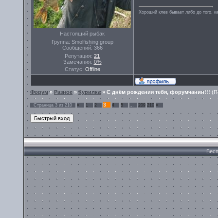
Хороший клев бывает либо до того, ка
Настоящий рыбак
Группа: Smolfishing group
Сообщений:
366
Репутация:
21
Замечания:
0%
Статус:
Offline
Форум
»
Разное
»
Курилка
»
С днём рождения тебя, форумчанин!!!
(П
3
Страница
3
из
210
«
1
2
4
5
…
209
210
»
Бесп