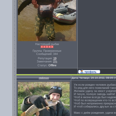
Настоящий рыбак
Группа: Проверенные
Сообщений:
344
Репутация:
19
Замечания:
0%
Статус:
Offline
ntdimon
Дата: Четверг, 20.10.2011, 09:05 
Уж если рожден человек рыбак
То ряд для него пожеланий тако
Желаем удачу за хвост ухватит
И тихую, полную заводь найти!
Чтоб в жизни всегда был надеж
Чтоб по возвращении кто-то вс
Чтоб был непременно прекрасн
И чтоб собирались друзья за с
Макс с днём рождения, удачи во