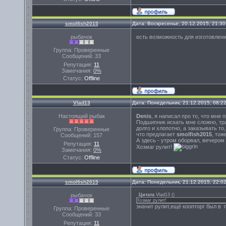
smolfish2015
Дата: Воскресенье, 20.12.2015, 21:3
рыбачок
есть возможность для изготовлени
Группа: Проверенные
Сообщений:
33
Репутация:
11
Замечания:
0%
Статус:
Offline
Vlad13
Дата: Понедельник, 21.12.2015, 08:2
Настоящий рыбак
Denis
, я написал про то, что мне
Подшипник искать мне сложно, трак
долго и хлопотно, а заказывать то,
Группа: Проверенные
что предлагает
smolfish2015
, тож
Сообщений:
157
А здесь - утром оборвал, вечером
Репутация:
11
Хозмаг рулит!
Замечания:
0%
Статус:
Offline
smolfish2015
Дата: Понедельник, 21.12.2015, 22:0
рыбачок
Цитата
Vlad13
(
)
Хозмаг рулит!
значит рулит,ещё коопторг был в 
Группа: Проверенные
Сообщений:
33
Репутация:
11