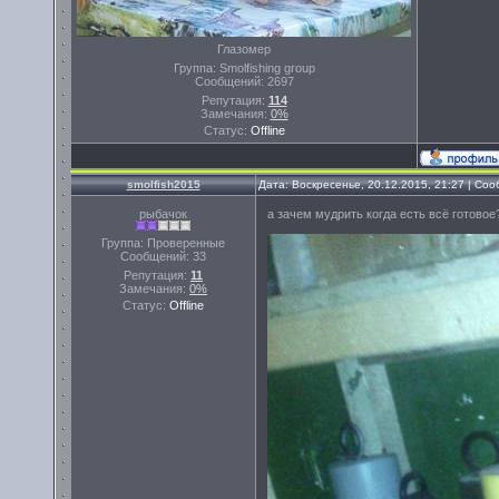
Глазомер
Группа: Smolfishing group
Сообщений:
2697
Репутация:
114
Замечания:
0%
Статус:
Offline
smolfish2015
Дата: Воскресенье, 20.12.2015, 21:27 | Со
рыбачок
а зачем мудр
Группа: Проверенные
Сообщений:
33
Репутация:
11
Замечания:
0%
Статус:
Offline