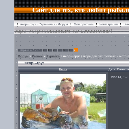
Сайт для тех, кто любит рыбал
якорь-груз - Страница 7 - Форум
Мой профиль
Регистрация
Вы
зарегистрированным пользователям!
7
Страница
7
из
7
«
1
2
…
5
6
Форум
»
Разное
»
Курилка
»
якорь-груз
(якорь для пвх гребных и мото 
якорь-груз
Denis
Дата: Пятница
Vlad13
, ЕС