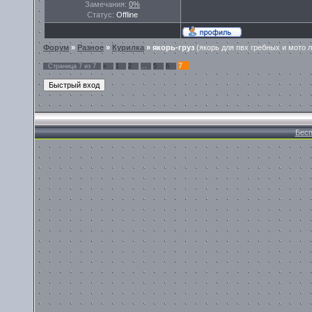
Замечания:
0%
Статус:
Offline
Форум
»
Разное
»
Курилка
»
якорь-груз
(якорь для пвх гребных и мото 
7
Страница
7
из
7
«
1
2
…
5
6
Бесп