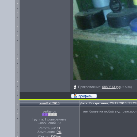
Прикрепления:
6880513.jpg
(76.5 Kb)
smolfish2015
Дата: Воскресенье, 20.12.2015, 21:2
рыбачок
тем более на любой вид транспор
Группа: Проверенные
Сообщений:
33
Репутация:
11
Замечания:
0%
Статус:
Offline