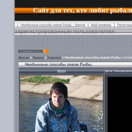
Сайт для тех, кто любит рыбал
Необычные способы ловли Рыбы. - Форум
Мой профиль
Регистра
зарегистрированным пользователям!
1
Страница
1
из
1
Форум
»
Разное
»
Курилка
»
Необычные способы ловли Рыбы.
(Необ
Необычные способы ловли Рыбы.
Witalij
Дата: Понедельник