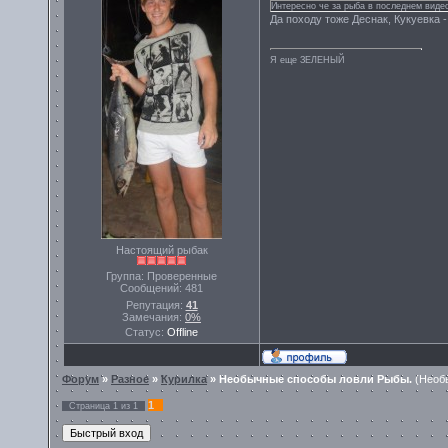
Интересно че за рыба в последнем видео
Да походу тоже Деснак, Кукуевка 
Я еще ЗЕЛЕНЫЙ
Настоящий рыбак
Группа: Проверенные
Сообщений:
481
Репутация:
41
Замечания:
0%
Статус:
Offline
Форум
»
Разное
»
Курилка
»
Необычные способы ловли Рыбы.
(Необ
1
Страница
1
из
1