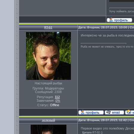
Хочу поймать руса
RT-02
Дата: Вторник, 28.07.2015, 10:06 | 
Интересно че за рыба в последнем
Рыба не может не клевать, просто кто-то
Настоящий рыбак
Группа: Модераторы
Сообщений:
2308
Репутация:
112
Замечания:
0%
Статус:
Offline
зеленый
Дата: Вторник, 28.07.2015, 11:42 | 
Первое видео это полюбому Дес
Цитата
RT-02
(
)