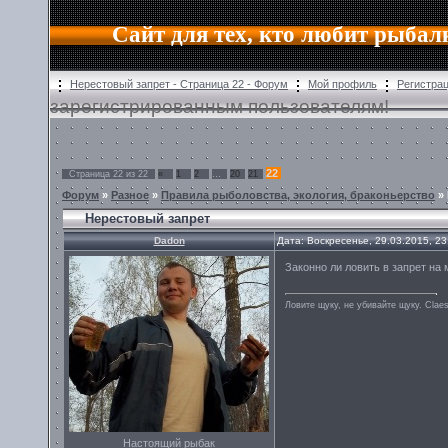
Сайт для тех, кто любит рыбал
Нерестовый запрет - Страница 22 - Форум
Мой профиль
Регистра
зарегистрированным пользователям!
22
Страница
22
из
22
«
1
2
…
20
21
Форум
»
Разное
»
Правила рыболовства, экология, браконьерство
»
Нерестовый запрет
Dadon
Дата: Воскресенье, 29.03.2015, 2
Законно ли ловить в запрет на
Ловите щуку, не убивайте щуку. Сlae
Настоящий рыбак