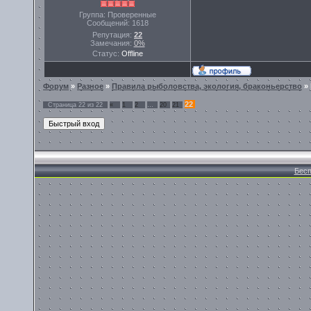
Группа: Проверенные
Сообщений:
1618
Репутация:
22
Замечания:
0%
Статус:
Offline
Форум
»
Разное
»
Правила рыболовства, экология, браконьерство
»
22
Страница
22
из
22
«
1
2
…
20
21
Бесп