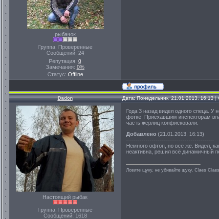
рыбачок
Группа: Проверенные
Сообщений:
24
Репутация:
0
Замечания:
0%
Статус:
Offline
Dadon
Дата: Понедельник, 21.01.2013, 16:13 
Года 3 назад видел одного спеца. У
фотке. Приехавшим инспекторам впари
часть жерлиц конфисковали.
Добавлено
(21.01.2013, 16:13)
---------------------------------------------
Немного офтоп, но всё же. Видел, к
неактивна, решил всё динамичный п
Ловите щуку, не убивайте щуку. Сlaes Сlae
Настоящий рыбак
Группа: Проверенные
Сообщений:
1618