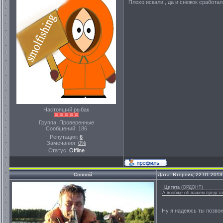
Плохо искали , да и снежок сработа
Настоящий рыбак
Группа: Проверенные
Сообщений:
186
Репутация:
6
Замечания:
0%
Статус:
Offline
Сэнсэй
Дата: Вторник, 22.01.2013
Цитата
(
ОРДОНТ
)
А вообще об вашем предсто
Ну я надеюсь ты позво