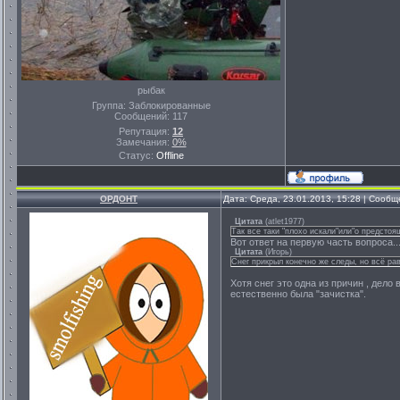
рыбак
Группа: Заблокированные
Сообщений:
117
Репутация:
12
Замечания:
0%
Статус:
Offline
ОРДОНТ
Дата: Среда, 23.01.2013, 15:28 | Сооб
Цитата
(
atlet1977
)
Так все таки "плохо искали"или"о предстоя
Вот ответ на первую часть вопроса..
Цитата
(
Игорь
)
Снег прикрыл конечно же следы, но всё ра
Хотя снег это одна из причин , дело
естественно была "зачистка".