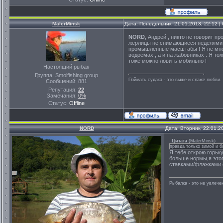
MalerMinsk
Дата: Понедельник, 21.01.2013, 22:12 
NORD
, Андрей , никто не говорит п
жерлицы не снимающиеся неделями - 
промышленные масштабы ! Я не мног
водоемах , а и на жабовниках . Я то
тоже можно ловить мобильно !
Настоящий рыбак
Группа: Smolfishing group
Поймать судака - это выше и слаже любви. 
Сообщений:
881
Репутация:
22
Замечания:
0%
Статус:
Offline
NORD
Дата: Вторник, 22.01.2
Цитата
(
MalerMinsk
)
правда только зимой и б
Я тебе открою горьку
больше нормы,я этог
ставками/флажками о
Рыбалка - это не увлеч