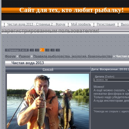
Сайт для тех, кто любит рыбалку!
Чистая вода 2013 - Страница 2 - Форум
Мой профиль
Регистрация
Выхо
зарегистрированным пользователям!
2
Страница
2
из
4
«
1
3
4
»
Форум
»
Разное
»
Правила рыболовства, экология, браконьерство
»
Чистая 
Чистая вода 2013
Сэнсэй
Дата: Воскресенье, 20.01.
Цитата
(
Dadon
)
а можно ли
Можно!
А ещё можно сказать ,
нехватки фосфора в орг
Только надо убедительно
А куда инспекторам дев
"Никогда не спорьте с идио