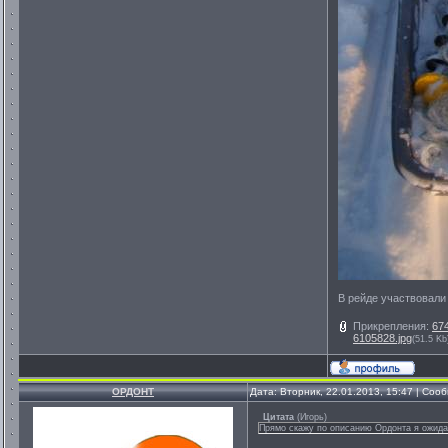
В рейде участвовали 
Прикрепления:
67
6105828.jpg
(51.5 Kb
ОРДОНТ
Дата: Вторник, 22.01.2013, 15:47 | Со
Цитата
(
Игорь
)
Прямо скажу по описанию Ордонта я ожидал