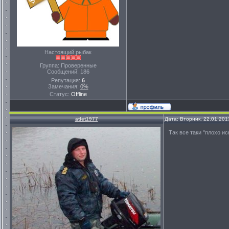
Настоящий рыбак
Группа: Проверенные
Сообщений:
186
Репутация:
6
Замечания:
0%
Статус:
Offline
atlet1977
Дата: Вторник, 22.01.201
Так все таки "плохо и