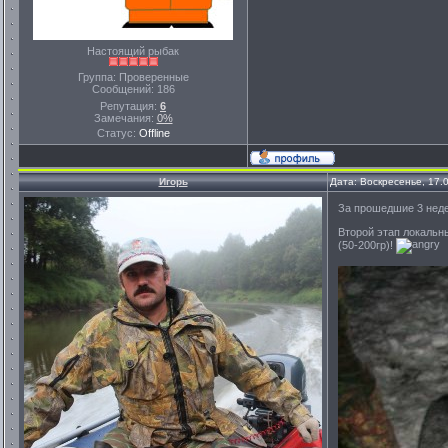
Настоящий рыбак
Группа: Проверенные
Сообщений:
186
Репутация:
6
Замечания:
0%
Статус:
Offline
Игорь
Дата: Воскресенье, 17.
За прошедшие 3 неде
Второй этап локальн
(50-200гр)!