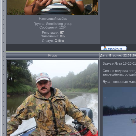
Настоящий рыбак
Группа: Smolfishing group
Сообщений:
1264
Репутация:
87
Замечания:
0%
Статус:
Offline
Игорь
Дата: Вторник, 22.01.2
Вазуза-Яуза 18-20.01
Сильно подвела погод
запрещённых орудий
Яуза - основная мас