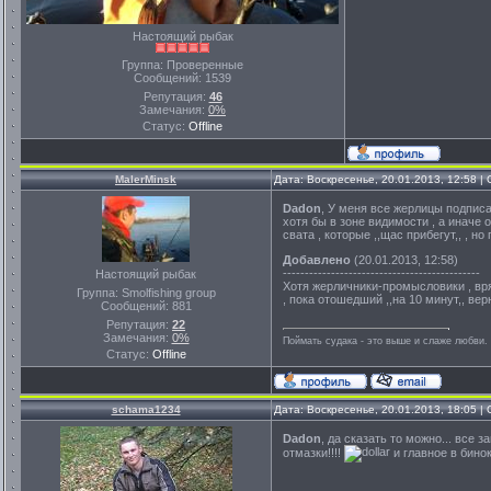
Настоящий рыбак
Группа: Проверенные
Сообщений:
1539
Репутация:
46
Замечания:
0%
Статус:
Offline
MalerMinsk
Дата: Воскресенье, 20.01.2013, 12:58 
Dadon
, У меня все жерлицы подписа
хотя бы в зоне видимости , а иначе
свата , которые ,,щас прибегут,, , н
Добавлено
(20.01.2013, 12:58)
---------------------------------------------
Настоящий рыбак
Хотя жерличники-промысловики , вря
Группа: Smolfishing group
, пока отошедший ,,на 10 минут,, вер
Сообщений:
881
Репутация:
22
Замечания:
0%
Поймать судака - это выше и слаже любви. 
Статус:
Offline
schama1234
Дата: Воскресенье, 20.01.2013, 18:05 
Dadon
, да сказать то можно... все 
отмазки!!!!
и главное в бино