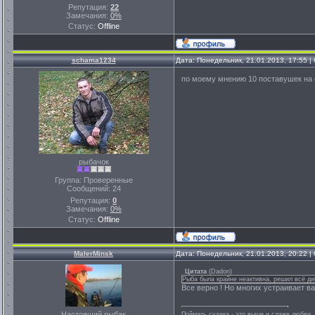
Репутация:
22
Замечания:
0%
Статус:
Offline
schama1234
Дата: Понедельник, 21.01.2013, 17:55 
по моему мнению 10 поставушек на о
рыбачок
Группа: Проверенные
Сообщений:
24
Репутация:
0
Замечания:
0%
Статус:
Offline
MalerMinsk
Дата: Понедельник, 21.01.2013, 20:22 
Цитата
(
Dadon
)
Рыба была крайне неактивна, решил всё д
Все верно ! Но многих устраивает ва
Настоящий рыбак
Поймать судака - это выше и слаже любви. 