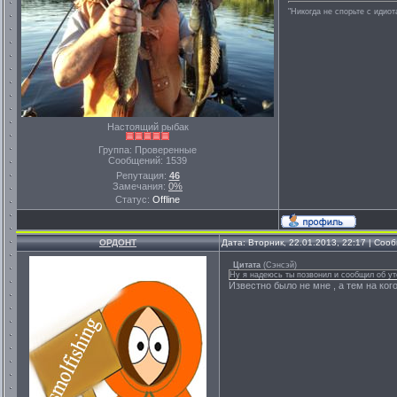
"Никогда не спорьте с идио
Настоящий рыбак
Группа: Проверенные
Сообщений:
1539
Репутация:
46
Замечания:
0%
Статус:
Offline
ОРДОНТ
Дата: Вторник, 22.01.2013, 22:17 | Со
Цитата
(
Сэнсэй
)
Ну я надеюсь ты позвонил и сообщил об у
Известно было не мне , а тем на ког