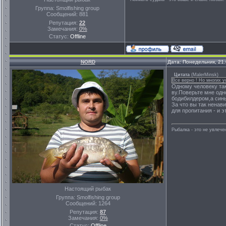
Группа: Smolfishing group
Сообщений:
881
Репутация:
22
Замечания:
0%
Статус:
Offline
NORD
Дата: Понедельник, 21
Цитата
(
MalerMinsk
)
Все верно ! Но многих ус
Одному человеку так
ву.Поверьте мне одн
бодибилдером,а синь
За что вы так ненав
для пропитания - и 
Рыбалка - это не увлеч
Настоящий рыбак
Группа: Smolfishing group
Сообщений:
1264
Репутация:
87
Замечания:
0%
Статус:
Offline