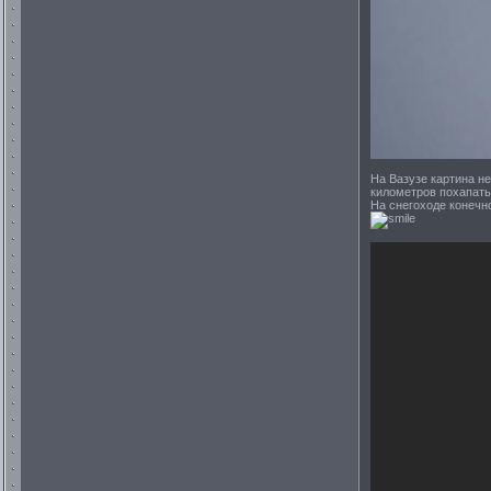
На Вазузе картина не
километров похапать 
На снегоходе конечн