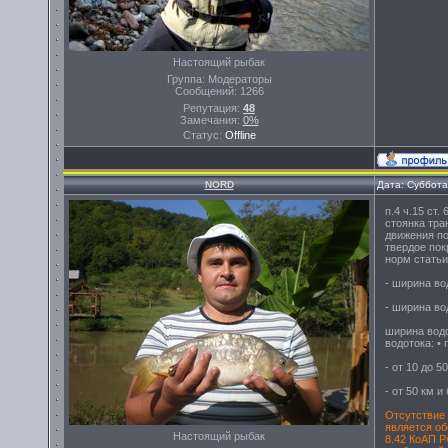
Настоящий рыбак
Группа: Модераторы
Сообщений:
1266
Репутация:
48
Замечания:
0%
Статус:
Offline
NORD
Дата: Суббота
п.4 ч.15 ст
стоянка тра
движения по
твердое по
норм статьи
- ширина во
- ширина во
ширина водо
водотока: •
- от 10 до 5
- от 50 км и
Отсутствие 
является об
Настоящий рыбак
8.42 КоАП Р