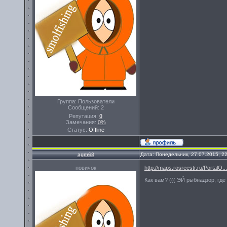
Группа: Пользователи
Сообщений:
2
Репутация:
0
Замечания:
0%
Статус:
Offline
agm68
Дата: Понедельник, 27.07.2015, 2
новичок
http://maps.rosreestr.ru/PortalO..
Как вам? ((( ЭЙ рыбнадзор, где