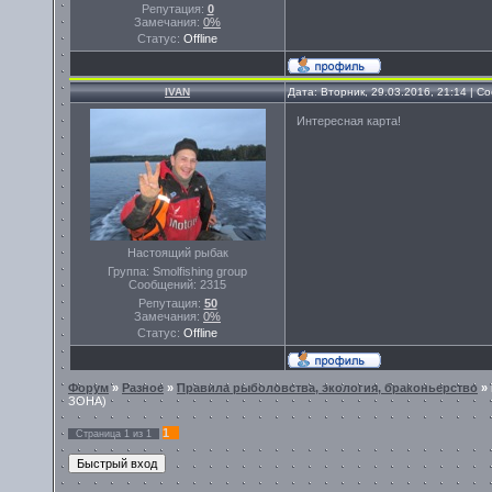
Репутация:
0
Замечания:
0%
Статус:
Offline
IVAN
Дата: Вторник, 29.03.2016, 21:14 | 
Интересная карта!
Настоящий рыбак
Группа: Smolfishing group
Сообщений:
2315
Репутация:
50
Замечания:
0%
Статус:
Offline
Форум
»
Разное
»
Правила рыболовства, экология, браконьерство
»
ЗОНА)
1
Страница
1
из
1