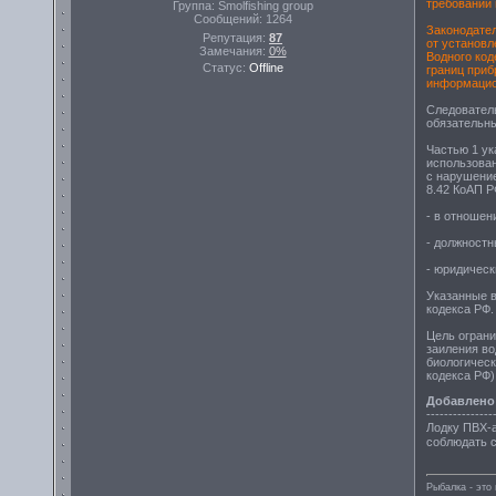
требований
Группа: Smolfishing group
Сообщений:
1264
Законодател
Репутация:
87
от установл
Замечания:
0%
Водного код
Статус:
Offline
границ приб
информацио
Следовател
обязательны
Частью 1 ук
использован
с нарушение
8.42 КоАП Р
- в отношени
- должностны
- юридическ
Указанные в
кодекса РФ.
Цель ограни
заиления во
биологическ
кодекса РФ)
Добавлено
---------------
Лодку ПВХ-а
соблюдать 
Рыбалка - эт