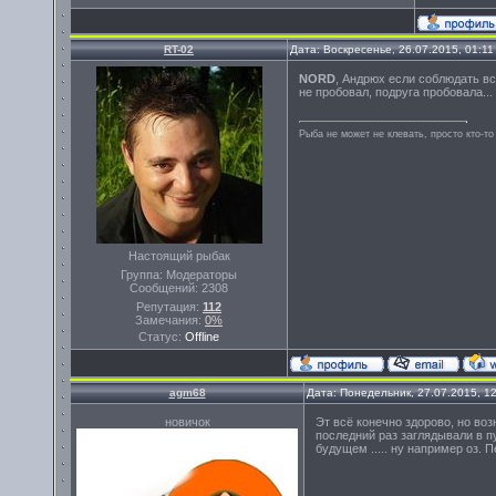
RT-02
Дата: Воскресенье, 26.07.2015, 01:1
NORD
, Андрюх если соблюдать вс
не пробовал, подруга пробовала...
Рыба не может не клевать, просто кто-то
Настоящий рыбак
Группа: Модераторы
Сообщений:
2308
Репутация:
112
Замечания:
0%
Статус:
Offline
agm68
Дата: Понедельник, 27.07.2015, 1
новичок
Эт всё конечно здорово, но во
последний раз заглядывали в 
будущем ..... ну например оз