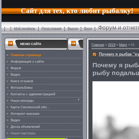
Сайт для тех, кто любит рыбалку!
Форум и отчет
Мой профиль
Регистрация
Выход
Вход
МЕНЮ САЙТА
Главная
»
2019
»
Март
» 01
Почему я рыбак "к
Главная страница
Информация о сайте
Почему я рыб
Форум
рыбу подальше
Видео
Книга отзывов
Фотоальбомы
Контакты с администрацией
Наши рекорды
Карта Смоленской обл...
Интернет-магазин
Видео
Доска объявлений
Наши партнеры