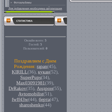
Для добавления необходима авторизация
СТАТИСТИКА
Онлайн всего:
5
Гостей:
5
Пользователей:
0
Поздравляем с Днем
Рождения:
rapan
(45)
,
KIRILL
(36)
,
кукан
(52)
,
SuperPups
(34)
,
Max03091981
(39)
,
DrRakov
(35)
,
Андрон
(55)
,
Avtomobilist
(51)
,
fwff43w
(44)
,
берта
(47)
,
sharoshenko
(44)