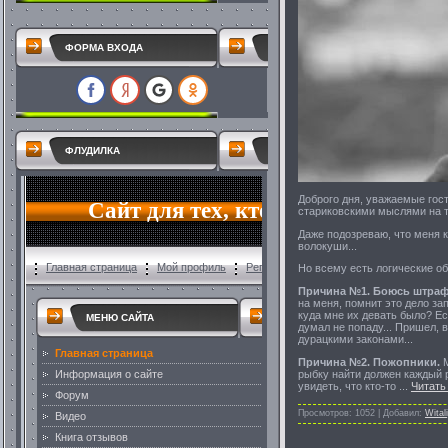
ФОРМА ВХОДА
ФЛУДИЛКА
Доброго дня, уважаемые гост
стариковскими мыслями на те
Даже подозреваю, что меня к
волокуши...
Но всему есть логические об
Причина №1. Боюсь штрафа
на меня, помнит это дело за
куда мне их девать было? Ес
думал не попаду... Пришел, 
дурацкими законами...
Причина №2. Пожопники.
М
рыбку найти должен каждый р
увидеть, что кто-то
...
Читать
Просмотров:
1052
|
Добавил:
Witali