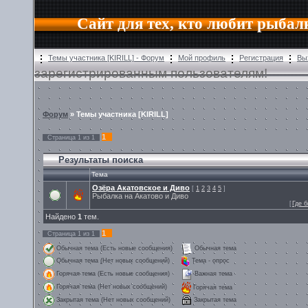
Сайт для тех, кто любит рыбал
Темы участника [KIRILL] - Форум
Мой профиль
Регистрация
Вы
зарегистрированным пользователям!
Форум
» Темы участника [KIRILL]
1
Страница
1
из
1
Результаты поиска
Тема
Озёра Акатовское и Диво
[
1
2
3
4
5
]
Рыбалка на Акатово и Диво
[
Где 
Найдено
1
тем.
1
Страница
1
из
1
Обычная тема (Есть новые сообщения)
Обычная тема
Обычная тема (Нет новых сообщений)
Тема - опрос
Горячая тема (Есть новые сообщения)
Важная тема
Горячая тема (Нет новых сообщений)
Горячая тема
Закрытая тема
Закрытая тема (Нет новых сообщений)