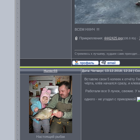
ВСЕМ НХНЧ !!!
Прикрепления:
4442425.jpg
·
(106.6 Kb)
Стремлюсь к лучшему, худшее само приходит...
Hunter55
Дата: Четверг, 13.12.2018, 12:24 | 
Вставлю свои 5 копеек к отчёту 
чёрта, клёв начался сразу, и клев
Работали все 9 лунок, свежие. У м
одного - не угадал с прикормкой
Настоящий рыбак