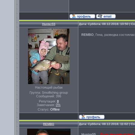
Hunter55
Дата: Суббота, 08.12.2018, 10:50 | 
REMBO
, Гена, разведка состояла
Настоящий рыбак
Группа: Smolfishing group
Сообщений:
396
Репутация:
8
Замечания:
0%
Статус:
Offline
REMBO
Дата: Суббота, 08.12.2018, 11:02 | 
Hunter55
,
Буду твоими устами 