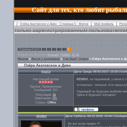
Сайт для тех, кто любит рыбал
Озёра Акатовское и Диво - Страница 5 - Форум
Мой профиль
Реги
только зарегистрированным пользователям
5
Страница
5
из
5
«
1
2
3
4
Модератор форума:
,
,
Кузьма67
REMBO
RT-02
Форум
»
Вести с водоёмов
»
Где был? Озеро
»
Озёра Акатовское и Д
Озёра Акатовское и Диво
Vlad13
Дата: Среда, 08.02.2017, 13:20 | Со
Настоящий рыбак
REMBO
, не переживай, у меня в 
остальные - меньше. А из ерша д.
Группа: Проверенные
Сообщений:
157
Надеждой на будущие рыбалки жи
Репутация:
11
Удачи в будущих поездках!
Замечания:
0%
Статус:
Offline
REMBO
Дата: Суббота, 08.12.2018, 10:40 | Сообще
Ну вот всем привет !!!