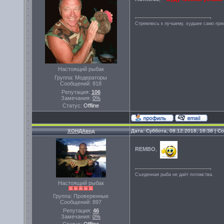
Стремлюсь к лучшему, худшее само прих
Настоящий рыбак
Группа: Модераторы
Сообщений:
818
Репутация:
106
Замечания:
0%
Статус:
Offline
ХОНДАвод
Дата: Суббота, 08.12.2018, 16:38 | 
REMBO
,
Съеденная рыба не даёт потомства.
Настоящий рыбак
Группа: Проверенные
Сообщений:
897
Репутация:
46
Замечания:
0%