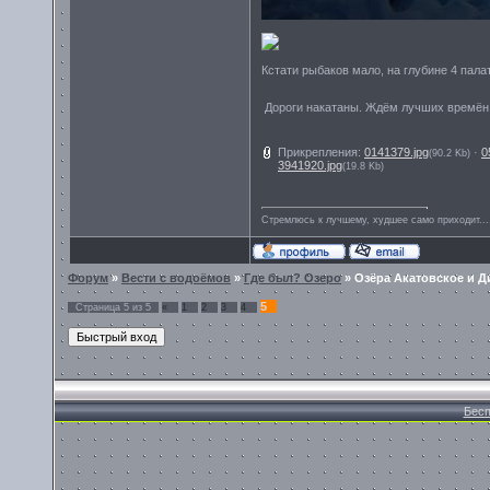
Кстати рыбаков мало, на глубине 4 палат
Дороги накатаны. Ждём лучших времён 
Прикрепления:
0141379.jpg
·
0
(90.2 Kb)
3941920.jpg
(19.8 Kb)
Стремлюсь к лучшему, худшее само приходит...
Форум
»
Вести с водоёмов
»
Где был? Озеро
»
Озёра Акатовское и Д
5
Страница
5
из
5
«
1
2
3
4
Бесп