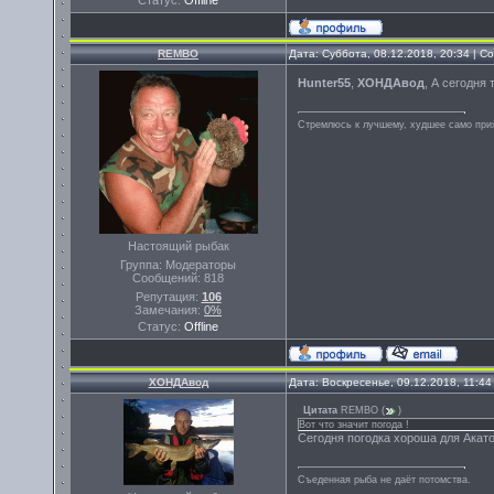
Статус:
Offline
REMBO
Дата: Суббота, 08.12.2018, 20:34 | 
Hunter55
,
ХОНДАвод
, А сегодня 
Стремлюсь к лучшему, худшее само прих
Настоящий рыбак
Группа: Модераторы
Сообщений:
818
Репутация:
106
Замечания:
0%
Статус:
Offline
ХОНДАвод
Дата: Воскресенье, 09.12.2018, 11:4
Цитата
REMBO
(
)
Вот что значит погода !
Сегодня погодка хороша для Акато
Съеденная рыба не даёт потомства.