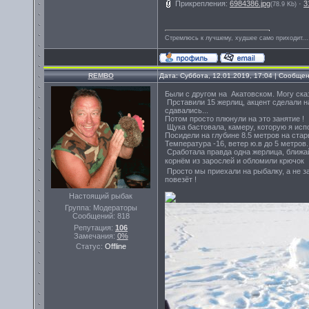
Прикрепления:
6984386.jpg
·
3
(78.9 Kb)
Стремлюсь к лучшему, худшее само приходит...
REMBO
Дата: Суббота, 12.01.2019, 17:04 | Сообще
Были с другом на Акатовском. Могу сказ
Прставили 15 жерлиц, акцент сделали на
сдавались...
Потом просто плюнули на это занятие !
Щука бастовала, камеру, которую я испо
Посидели на глубине 8.5 метров на стар
Температура -16, ветер ю.в до 5 метров..
Сработала правда одна жерлица, ближай
корнём из зарослей и обломили крючок 
Просто мы приехали на рыбалку, а не за
повезёт !
Настоящий рыбак
Группа: Модераторы
Сообщений:
818
Репутация:
106
Замечания:
0%
Статус:
Offline