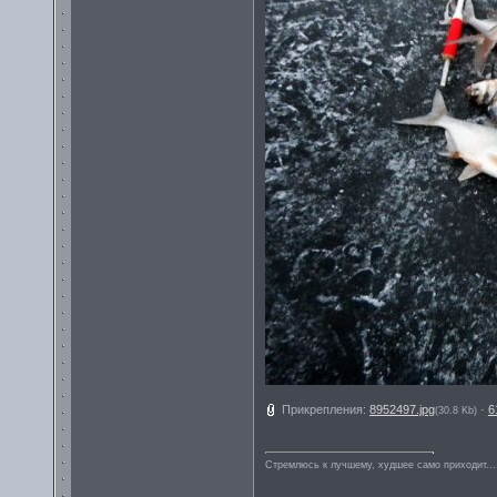
Прикрепления:
8952497.jpg
·
6
(30.8 Kb)
Стремлюсь к лучшему, худшее само приходит...