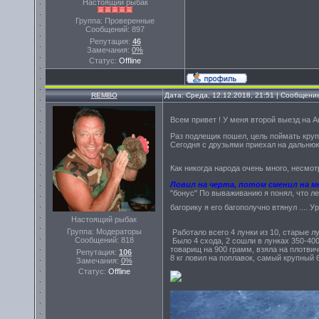
Настоящий рыбак
Группа: Проверенные
Сообщений:
897
Репутация:
46
Замечания:
0%
Статус:
Offline
REMBO
Дата: Среда, 12.12.2018, 21:51 | Сообщени
Всем привет ! У меня второй выезд на А
Раз подлещик пошел, цель поймать круп
Сегодня с друзьями приехал на дальнюю
Как никогда народа очень много, несмот
Ловил на черта, потом сменил на м
"бонус" По вываживанию я понял, что лещ
багорику я его багополучно втянул .... У
Настоящий рыбак
Группа: Модераторы
Работало всего 4 лунки из 10, старые лу
Сообщений:
818
Было 4 схода, 2 сошли в лунках 350-40
товарищ на 900 грамм, взяла на плотвич
Репутация:
106
8 кг ловил на поплавок, самый крупный 
Замечания:
0%
Статус:
Offline