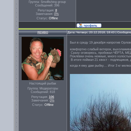
Группа: Smolfishing group
Сообщений:
396
Репутация:
8
Замечания:
0%
Статус:
Offline
REMBO
Дата: Четверг, 20.12.2018, 18:43 | Сообще
Был в среду 19 декабря напротив Орловк
комфортно слабый ветерок, выхолаживани
Сразу оговорюсь, пробовал ЧЁРТА, МЕДУ
Поклёвки очень нежные, много холостых 
В итоге поймал 21 хвост - подлещиков, 
когда я ему дам рыбку.... Итог 3 кг мел
Настоящий рыбак
Группа: Модераторы
Сообщений:
818
Репутация:
106
Замечания:
0%
Статус:
Offline