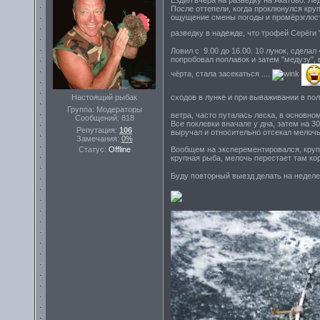
Ездил вчера на разведку на Акатово. Лё
После оттепели, когда проклюнулся крупн
ощущение смены погоды и промёрзглость
разведку в надежде, что трофей Серёги
Ловил с 9.00 до 16.00. 10 лунок, сдела
попробовал поплавок и затем "медузу", 
чёрта, стала засекаться ....
Настоящий рыбак
сходов в лунке и при вываживании в по
Группа: Модераторы
ветра, часто путалась леска, в основном
Сообщений:
818
Все поклевки вначале у дна, затем на 3
Репутация:
106
выручал и относительно отсекал мелочь
Замечания:
0%
Статус:
Offline
Вообщем на эксперементировался, крупня
крупная рыба, мелочь перестает там кор
Буду повторный выезд делать на неделе