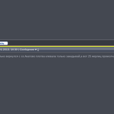
.01.2013, 16:30 | Сообщение #
2
лько вернулся с оз.Акатово плотва клевала только закидывай,а вот 25 жерлиц промолч