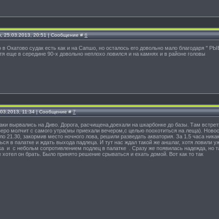
, 25.03.2013, 20:51 | Сообщение #
6
о в Окатово судак есть как и на Сапшо, но осталось его довольно мало благодаря " Р
 Хотя еще в середине 90-х довольно неплохо ловился и на камнях и в районе головы
.03.2013, 11:34 | Сообщение #
7
таки вырвались на Диво. Дорога, расчищена,доехали на шкарбонке до базы. Там встре
зеро молчит с самого утра(мы приехали вечером,с целью поохотиться на леща). Новос
о 21.30, закормив место ночного лова, решили разведать акватория. За 1.5 часа ника
ся в палатке и ждать выхода падлеца. И тут нас ждал такой же аншлаг, хотя ловили у
а и с небольм сопротивлением подлец в палатке . Сразу же появилась надежда, но та
не хотел он брать. Было принято решение срываться и ехать домой. Вот как то так