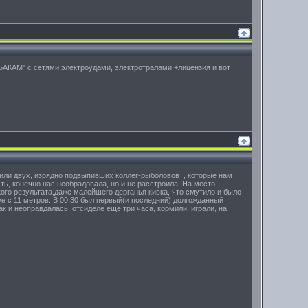
ЫБАКАМ" с сетями,электроудами, электротралами +лицензия и вот
тили двух, изрядно подвыпивших коллег-рыболовов , которые нам
ть, конечно нас необрадовала, но и не расстроила. На место
кого результата,даже малейшего дерганья кивка, что смутило и было
же с 11 метров. В 00.30 был первый(и последний) долгожданный
к и неоправдалась, отсиделе еще три часа, кормили, играли, на