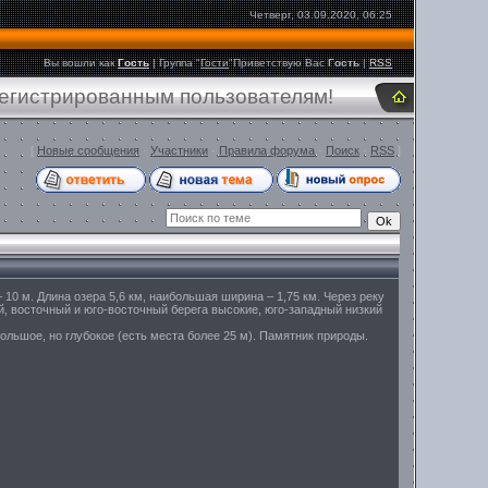
Четверг, 03.09.2020, 06:25
Вы вошли как
Гость
|
Группа
"
Гости
"
Приветствую Вас
Гость
|
RSS
регистрированным пользователям!
[
Новые сообщения
·
Участники
·
Правила форума
·
Поиск
·
RSS
]
 10 м. Длина озера 5,6 км, наибольшая ширина – 1,75 км. Через реку
й, восточный и юго-восточный берега высокие, юго-западный низкий
ольшое, но глубокое (есть места более 25 м). Памятник природы.
.