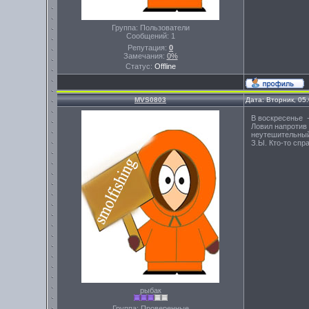
Группа: Пользователи
Сообщений:
1
Репутация:
0
Замечания:
0%
Статус:
Offline
MVS0803
Дата: Вторник, 05
В воскресенье -
Ловил напротив 
неутешительный:
З.Ы. Кто-то спр
рыбак
Группа: Проверенные