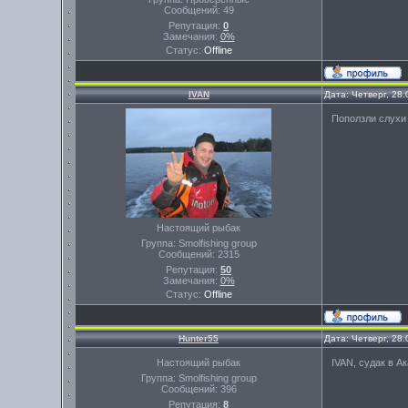
Сообщений:
49
Репутация:
0
Замечания:
0%
Статус:
Offline
IVAN
Дата: Четверг, 28
Поползли слухи 
Настоящий рыбак
Группа: Smolfishing group
Сообщений:
2315
Репутация:
50
Замечания:
0%
Статус:
Offline
Hunter55
Дата: Четверг, 28
Настоящий рыбак
IVAN, судак в А
Группа: Smolfishing group
Сообщений:
396
Репутация:
8