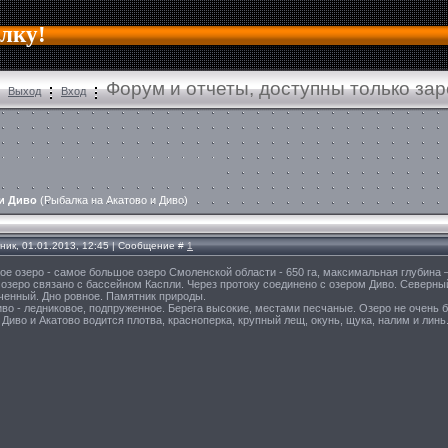
алку!
Форум и отчеты, доступны только за
Выход
Вход
и Диво
(Рыбалка на Акатово и Диво)
ник, 01.01.2013, 12:45 | Сообщение #
1
ое озеро - самое большое озеро Смоленской области - 650 га, максимальная глубина –
озеро связано с бассейном Каспли. Через протоку соединено с озером Диво. Северны
ченный. Дно ровное. Памятник природы.
во - ледниковое, подпруженное. Берега высокие, местами песчаные. Озеро не очень б
 Диво и Акатово водится плотва, красноперка, крупный лещ, окунь, щука, налим и линь