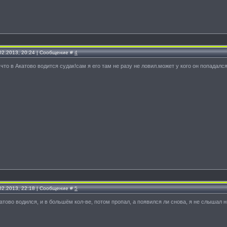
.02.2013, 20:24 | Сообщение #
4
что в Акатово водится судак!сам я его там не разу не ловил.может у кого он попадалс
.02.2013, 22:18 | Сообщение #
5
катово водился, и в большём кол-ве, потом пропал, а появился ли снова, я не слышал н