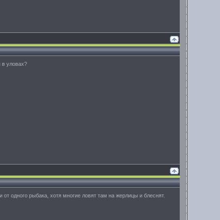
я в уловах?
и от одного рыбака, хотя многие ловят там на жерлицы и блеснят.