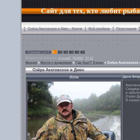
Сайт для тех, кто любит рыб
Озёра Акатовское и Диво - Форум
Мой профиль
Регистрация
1
Страница
1
из
5
2
3
4
5
»
Модератор форума:
,
,
Кузьма67
REMBO
RT-02
Форум
»
Вести с водоёмов
»
Где был? Озеро
»
Озёра Акатовское 
Озёра Акатовское и Диво
Игорь
Дата: Втор
Акатовск
Свадица 
и заболо
Озеро Ди
В озерах