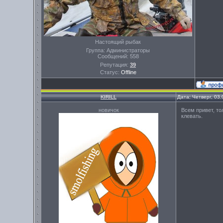
Настоящий рыбак
Группа: Администраторы
Сообщений:
558
Репутация:
39
Статус:
Offline
KIRILL
Дата: Четверг, 03
новичок
Всем привет, то
клевать.