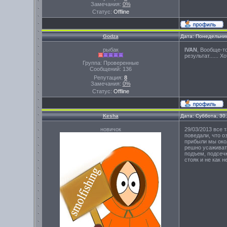
Замечания:
0%
Статус:
Offline
Godza
Дата: Понедельник
рыбак
IVAN
, Вообще-т
результат......
Группа: Проверенные
Сообщений:
136
Репутация:
8
Замечания:
0%
Статус:
Offline
Kesha
Дата: Суббота, 30
новичок
29/03/2013 все 
поведали, что о
прибыли мы окол
решно усаживать
подъем, подсечк
стояк и не как 