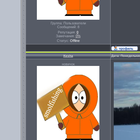
Группа: Пользователи
Сообщений:
8
Репутация:
0
Замечания:
0%
Статус:
Offline
Kesha
Дата: Понедельник
новичок