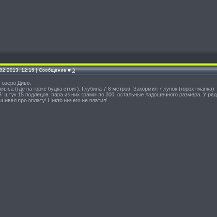
.02.2013, 12:16 | Сообщение #
3
 озеро Диво.
мыса (где на горке будка стоит). Глубина 7-8 метров. Закормил 7 лунок (горох+манка)
 штук 15 подлецов, пара из них грамм по 300, остальные ладошечного размера. У ря
ашивал про оплату! Никто ничего не платил!