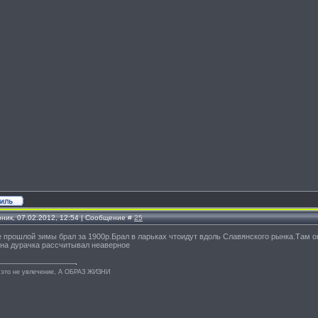
рник, 07.02.2012, 12:54 | Сообщение #
25
е прошлой зимы брал за 1900р.Брал в ларьках чтоидут вдоль Славянского рынка.Там о
 на дурачка рассчитывал неаверное
 это не увлечение, А ОБРАЗ ЖИЗНИ