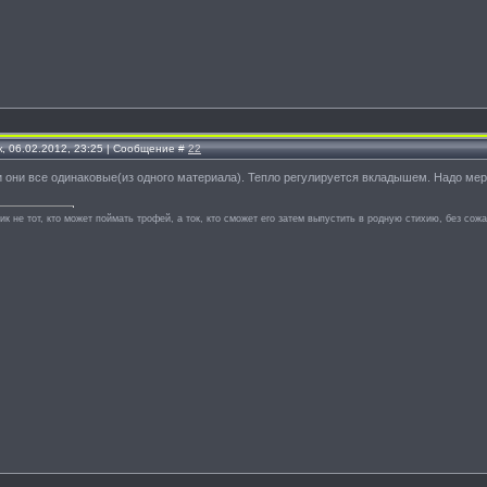
, 06.02.2012, 23:25 | Сообщение #
22
и они все одинаковые(из одного материала). Тепло регулируется вкладышем. Надо мерит
к не тот, кто может поймать трофей, а ток, кто сможет его затем выпустить в родную стихию, без сож