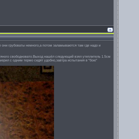
 они грубоваты немного,а потом заламываются там где надо и
стяного свободновато.Выход нашёл следующий взял утеплитель 1.5см
мерил с одним термо сидят удобно,завтра испытания в "бою"