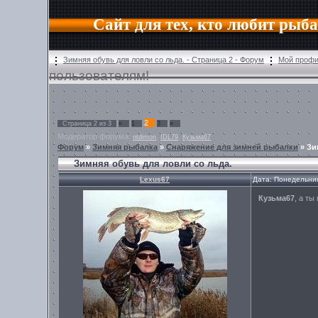
Сайт для тех, кто любит рыб
Зимняя обувь для ловли со льда. - Страница 2 - Форум
Мой проф
пользователям!
2
Страница
2
из
3
«
1
3
»
Модератор форума:
,
,
ntdimon
IDL79
Кузьма67
Форум
»
Зимняя рыбалка
»
Снаряжение для зимней рыбалки
»
Зи
Зимняя обувь для ловли со льда.
Lexus67
Дата: Понедельник
Кузьма67
, а ты