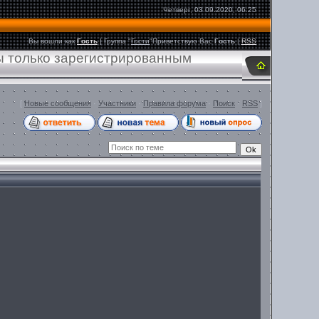
Четверг, 03.09.2020, 06:25
Вы вошли как
Гость
|
Группа
"
Гости
"
Приветствую Вас
Гость
|
RSS
ы только зарегистрированным
[
Новые сообщения
·
Участники
·
Правила форума
·
Поиск
·
RSS
]