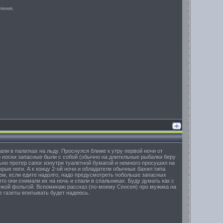
аления.
и в палатках на льду. Проснулся ближе к утру первой ночи от
о носки запасные были с собой (обычно на длительные рыбалки беру
льно протер сапог изнутри туалетной бумагой и немного просушил на
ырые ноги. А к концу 2-ой ночи и обладатели обычных бахил типа
щем, если едите надолго, надо предусмотреть побольше запасных
то они снимали их на ночь и спали в спальниках. Буду думать как с
онкой фольгой. Вспоминаю рассказ (по-моему Сенсея) про мужика на
е газеты впитывать будет надеюсь.