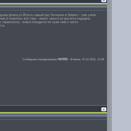
ъём флага,то Йети в самый раз.Топтыгин и Лемиго - там узкое
ние.И покупать всё таки - имеет смысл из расчёта пододеть
термоноска - влага отводится не хуже чем с чисто
сть.
NORD
Сообщение отредактировал
-
Вторник, 07.02.2012, 12:36