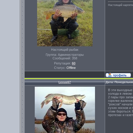
Настоящий карпятни
Настоящий рыбак
Группа: Администраторы
Сообщений:
358
Репутация:
60
Статус:
Offline
Lexus67
Дата: Понедельник
В эти выходные
холода в левом
2 пары про запа
горелке валенок
"роксов" начали
сухих носков и 
этим бороться.
протезах и газе