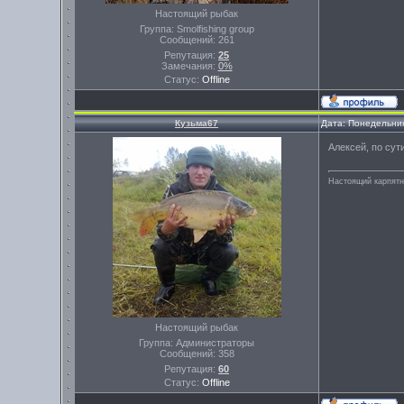
Настоящий рыбак
Группа: Smolfishing group
Сообщений:
261
Репутация:
25
Замечания:
0%
Статус:
Offline
Кузьма67
Дата: Понедельник
Алексей, по сут
Настоящий карпятни
Настоящий рыбак
Группа: Администраторы
Сообщений:
358
Репутация:
60
Статус:
Offline