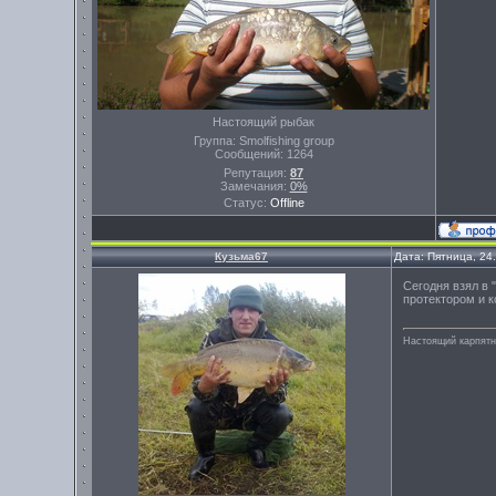
Настоящий рыбак
Группа: Smolfishing group
Сообщений:
1264
Репутация:
87
Замечания:
0%
Статус:
Offline
Кузьма67
Дата: Пятница, 24
Сегодня взял в 
протектором и 
Настоящий карпятни