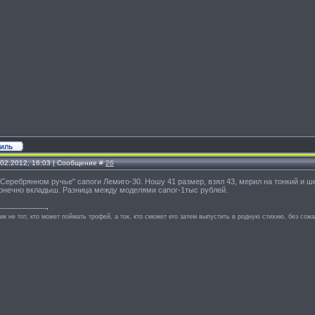
.02.2012, 16:03 | Сообщение #
26
"Серебрянном ручье" сапоги Лемиго-30. Ношу 41 размер, взял 43, мерил на тонкий и 
конечно вкладыш. Разница между моделями сапог-1тыс рублей.
к не тот, кто может поймать трофей, а ток, кто сможет его затем выпустить в родную стихию, без сож