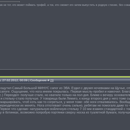
к не тот, кто может поймать трофей, а ток, кто сможет его затем выпустить в родную стихию, без сож
, 27.02.2012, 00:09 | Сообщение #
29
 ощутил Самый Большой МИНУС сапог из ЭВА. Ездил с двумя ночевками на Щучье, спал
 сапоге. Ощущение, что нога инеем покрылась. Первая мысль-пробил и намочил. Благ
с.) Переодел- получше стало, но хватило только на пол-дня. Ближе к вечеру основате
 и стельку-стало получше. У товарища были Лемиго, к концу второго дня у него тоже с
 маршировать, чтоб хоть как-то согреться, у меня тоже- обе ноги отваливалось. Вооб
периодически их менять. Нога отпотевает очень сильно, ребятам не помогало даже то ч
 Первое что сделаю- натуральную войлочную стельку 7-10 мм взамен стандартной с т
ту в ботинках, возможно попробую портянки сверху носка из туалетной бумаги, получш