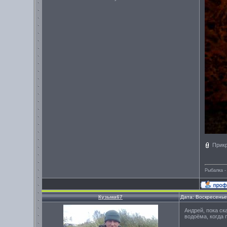
Прик
Рыбалка -
Кузьма67
Дата: Воскресенье
Андрей, пока ск
водоёма, когда 