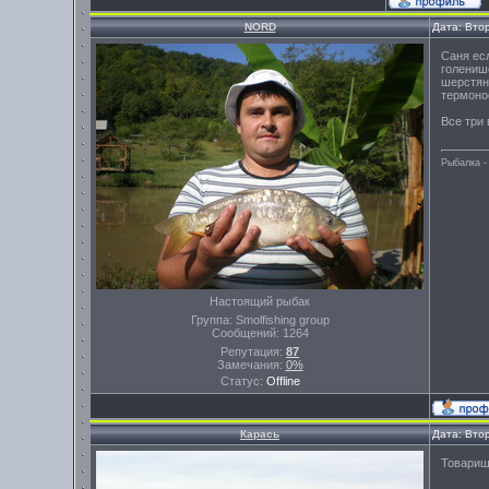
NORD
Дата: Вто
Саня ес
голенише
шерстян
термоно
Все три
Рыбалка -
Настоящий рыбак
Группа: Smolfishing group
Сообщений:
1264
Репутация:
87
Замечания:
0%
Статус:
Offline
Карась
Дата: Вто
Товарищи