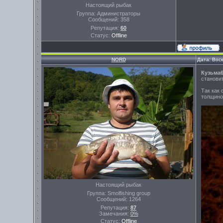
Настоящий рыбак
Группа: Администраторы
Сообщений:
358
Репутация:
60
Статус:
Offline
NORD
Дата: Вос
Кузьма
станови
Так как
толщино
Настоящий рыбак
Группа: Smolfishing group
Сообщений:
1264
Репутация:
87
Замечания:
0%
Статус:
Offline