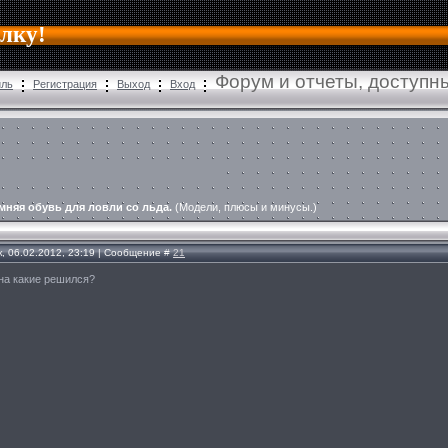
алку!
Форум и отчеты, доступн
иль
Регистрация
Выход
Вход
мняя обувь для ловли со льда.
(Модели, плюсы и минусы.)
, 06.02.2012, 23:19 | Сообщение #
21
 на какие решился?