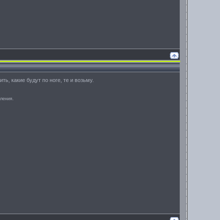
ь, какие будут по ноге, те и возьму.
аления.