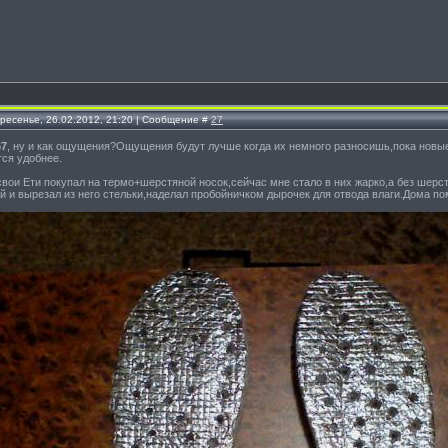
кресенье, 26.02.2012, 21:20 | Сообщение #
27
67
, ну и как ощущения?Ощущения будут лучше когда их немного разносишь,пока новые
тся удобнее.
 свои Ети покупал на термо+шерстяной носок,сейчас мне стало в них жарко,а без шер
й и вырезал из него стельки,наделал пробойничком дырочек для отвода влаги.Дома по