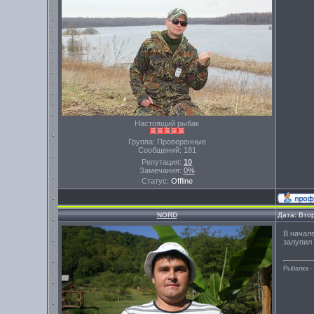
Настоящий рыбак
Группа: Проверенные
Сообщений:
181
Репутация:
10
Замечания:
0%
Статус:
Offline
NORD
Дата: Вто
В начал
залупил
Рыбалка -