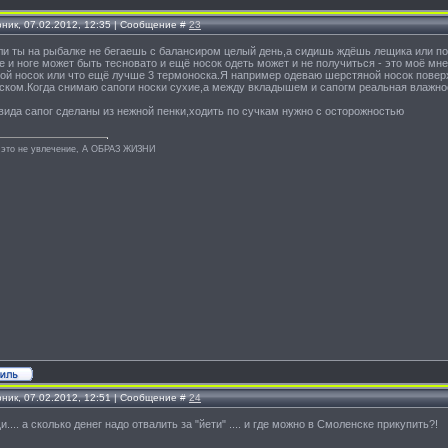
рник, 07.02.2012, 12:35 | Сообщение #
23
ли ты на рыбалке не бегаешь с балансиром целый день,а сидишь ждёшь лещика или под
 и ноге может быть тесновато и ещё носок одеть может и не получиться - это моё мне
ой носок или что ещё лучше 3 термоноска.Я например одеваю шерстяной носок поверх 
ском.Когда снимаю сапоги носки сухие,а между вкладышем и сапогм реальная влажно
 вида сапог сделаны из нежной пенки,ходить по сучкам нужно с осторожностью
 это не увлечение, А ОБРАЗ ЖИЗНИ
рник, 07.02.2012, 12:51 | Сообщение #
24
.... а сколько денег надо отвалить за "йети" .... и где можно в Смоленске прикупить?!