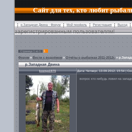
Сайт для тех, кто любит рыбал
р.Западная Двина - Форум
Мой профиль
Регистрация
Выход
зарегистрированным пользователям!
1
Страница
1
из
1
Форум
»
Вести с водоёмов
»
Отчёты о рыбалках 2011-2012г.
»
р.Запад
р.Западная Двина
kostyp1975
Дата: Четверг, 13.09.2012, 15:54 | 
вопрос кто нибудь ловил на запад