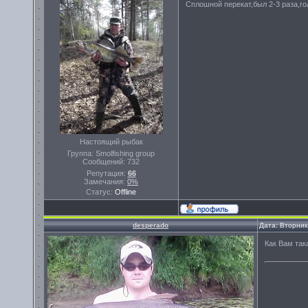
Сплошной перекат,был 2-3 раза,го
Настоящий рыбак
Группа: Smolfishing group
Сообщений:
732
Репутация:
66
Замечания:
0%
Статус:
Offline
desperado
Дата: Вторник
Как Вам так