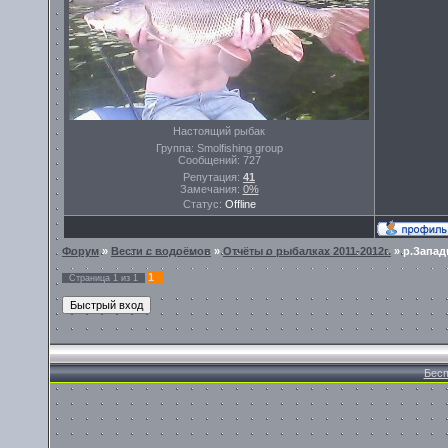
Настоящий рыбак
Группа: Smolfishing group
Сообщений:
727
Репутация:
41
Замечания:
0%
Статус:
Offline
Форум
»
Вести с водоёмов
»
Отчёты о рыбалках 2011-2012г.
»
р.Запад
1
Страница
1
из
1
Бесп