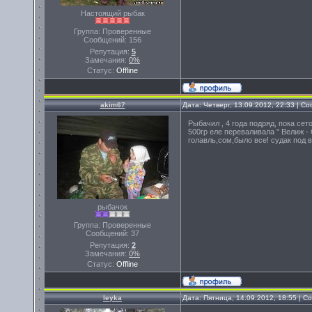
Настоящий рыбак
Группа: Проверенные
Сообщений:
156
Репутация:
5
Замечания:
0%
Статус:
Offline
akim67
Дата: Четверг, 13.09.2012, 22:33 | 
Рыбачил , 4 года подряд, пока се
500гр еле переваливала " Велиж - 
голавль,сом,было все! судак под 
рыбачок
Группа: Проверенные
Сообщений:
37
Репутация:
2
Замечания:
0%
Статус:
Offline
leyka
Дата: Пятница, 14.09.2012, 18:55 | 