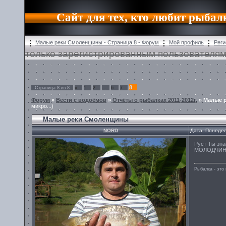
Сайт для тех, кто любит рыбал
Малые реки Смоленщины - Страница 8 - Форум
Мой профиль
Реги
только зарегистрированным пользователям
8
Страница
8
из
8
«
1
2
…
6
7
Форум
»
Вести с водоёмов
»
Отчёты о рыбалках 2011-2012г.
»
Малые 
микро...)
Малые реки Смоленщины
NORD
Дата: Понедел
Руст Ты зна
МОЛОДЧИНА
Рыбалка - эт