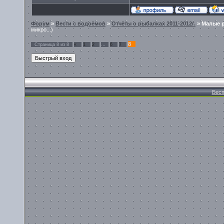
Форум
»
Вести с водоёмов
»
Отчёты о рыбалках 2011-2012г.
»
Малые 
микро...)
8
Страница
8
из
8
«
1
2
…
6
7
Бесп