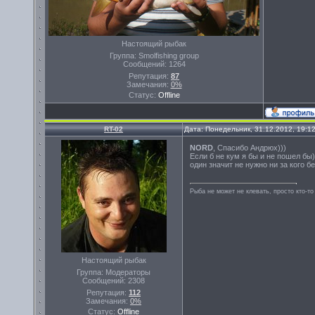
Настоящий рыбак
Группа: Smolfishing group
Сообщений:
1264
Репутация:
87
Замечания:
0%
Статус:
Offline
RT-02
Дата: Понедельник, 31.12.2012, 19:1
NORD
, Спасибо Андрюх)))
Если б не кум я бы и не пошел бы))
один значит не нужно ни за кого б
Рыба не может не клевать, просто кто-то
Настоящий рыбак
Группа: Модераторы
Сообщений:
2308
Репутация:
112
Замечания:
0%
Статус:
Offline