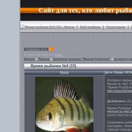
Сайт для тех, кто любит рыб
Время рыбалки №4 (15) - Форум
Мой профиль
Регистрация
1
Страница
1
из
1
Модератор форума:
Perch
Форум
»
Разное
»
интернет-журнал "Время Рыбалки"
»
интернет-
Время рыбалки №4 (15)
Perch
Дата: Среда, 29.0
Интернет-журн
Вышел в свет 1
"Время Рыб@лки
http://www.fishing
Добавлено
(29.
---------------------
Время Рыбалки 
НЮАНСЫ ВЕСЕ
КОНСТАНТИН 
Сравнивая рыба
выездами, нево
гораздо-гораздо