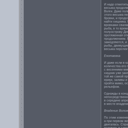
И надо отметить
весьма продолжи
Волги. Даже пол
этого весьма пе
бровки, и прод
найти хищника. 
вровками свалам
рыба, в то врем
полуострову Дем
протяженная от
продолжением. П
замедляются, и 
рыбы, движущиес
весьма перспек
Енотаевка
И даже если в к
количества его 
с весенними миг
хищник уже зан
той же самой пр
ерики, заливы и
пройти мимо, о
рельефом.
Однажды в конц
непосредственно
в середине апре
в месте впаден
Впадение Волож
По этим измене
а при первом же
двигалась. Спра
половить в само