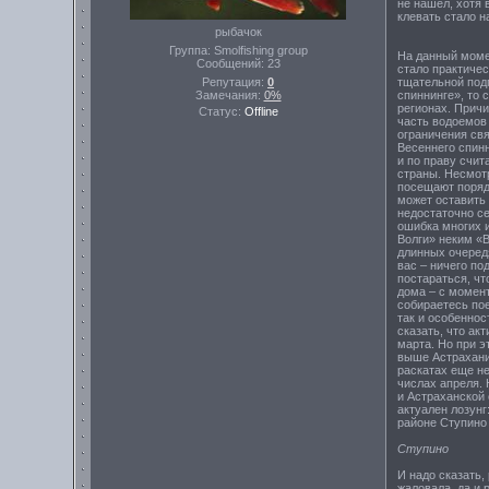
не нашел, хотя 
клевать стало н
рыбачок
Группа: Smolfishing group
На данный моме
Сообщений:
23
стало практичес
тщательной под
Репутация:
0
спиннинге», то 
Замечания:
0%
регионах. Причи
Статус:
Offline
часть водоемов 
ограничения св
Весеннего спин
и по праву счи
страны. Несмотр
посещают порядк
может оставить
недостаточно се
ошибка многих 
Волги» неким «
длинных очеред
вас – ничего по
постараться, ч
дома – с момент
собираетесь пое
так и особеннос
сказать, что ак
марта. Но при э
выше Астрахани
раскатах еще не
числах апреля. 
и Астраханской 
актуален лозунг
районе Ступино 
Ступино
И надо сказать,
жаловала, да и