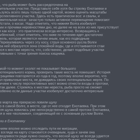
, что рыба может быть рассредоточена на
тельном участке. Представьте себе хотя бы стрелку Енотаевки и
ьзуясь всего лишь только одной картой, можно оценить масштабы
рспективного участка. Здесь есть практически все: и свалы, и
олжительная коса– зачастую только активное перемещение помогают
Кстати, о косах. Надо отметить, что нижняя Волга изобилует
и и прочими неровностями дно, но далее не на всех из них присутствует
я как коса - это практически всегда интересно. Возвращаясь к
бенский, стоит отметить, что ниже по течению идет достаточно
мель, которая является ничем иным, как его подводным
ереваливаясь через эту косу, струи основного русла Волги
за ней образуется зона спокойной воды, где и отстаиваются стаи
я к местам нереста, что, собственно, делает подобные участки
тивными с точки зрения поиска хищника.
акой-то момент эхолот не показывает большого
потенциального корма, проверить такие места не помешает. История
рациями повторяется из года в год, поэтому вполне вероятно, что
ял привычные места, не дожидаясь своих потенциальных жертв. По
ичине к числу перспективных мест можно отнести входы в протоки,
 так далее. Стремясь к местам нереста, рыба просто не сможет
собенно если данные участки изобилуют достаточно интересным
е марта мы прекрасно ловили щуку
 в самой Волге, в месте, где от нее отходит Енотаевка. При этом
ля щука ловилась уже непосредственно в самой протоке Енотаевка,
ия в нее «воложики», соединяющей ее с основным руслом Волги.
ки в Енотаевку
ниям вполне можно отследить пути ее миграции,
 взгляде на карту становится очевидным, куда и зачем она
ведливости ради нужно сказать, что весной щуку не всегда удается
й волге и глубоких протоках. Очень часто бывает, что ввиду