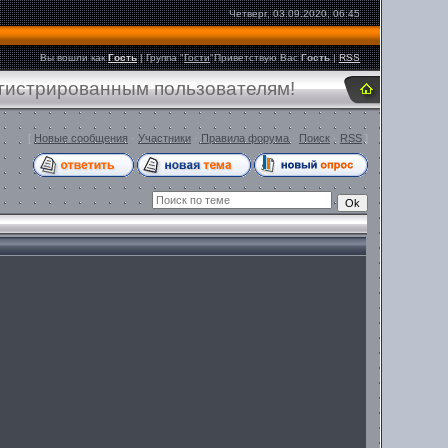
Четверг, 03.09.2020, 06:45
Вы вошли как
Гость
|
Группа
"
Гости
"
Приветствую Вас
Гость
|
RSS
егистрированным пользователям!
[
Новые сообщения
·
Участники
·
Правила форума
·
Поиск
·
RSS
]