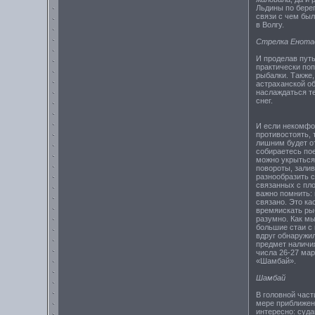
Льдины по берег
связи с чем бы
в Волгу.
Стрелка Енота
И проделав путь
практически поп
рыбалки. Также
астраханской об
наслаждаться т
снег.
И если некомфо
противостоять, 
лишним будет от
собираетесь пое
можно укрыться 
повороты, залив
разнообразить с
связанных с пло
важно помнить: 
связано. Это ка
времяискать рыб
разумно. Как мы
большие стаи с
вдруг обнаружил
предмет наличия
числа 26-27 ма
«Шамбай».
Шамбай
В головной част
мере приближени
интересно: суда