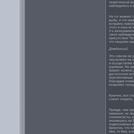
теоретически мо
наблюдалось и 
На тот момент 
рыбы, и что при
исправно ловилс
этого я пока не
3-х килограммов
такое наблюдени
присутствие "бе
что хищника над
Дембинский
Это совсем не о
«мультики» на э
и осуществляя 
коряжник. На за
бывает нелегко 
достаточное ко
перспективным у
благодаря очеви
позволяет скон
Конечно, все эт
станет спорить,
Прежде, чем пр
наверное, не л
спиннингисты, 
оказавшись на 
подмосковных в
бровочку, что ч
яма, то яма, а ес