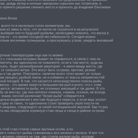
ам, дождь ветер и ночные заморозки серьезно нас потрепали, в
ло принято решение сменить место и проехать до впадения Енотаевки
евка Волга
 всего-то в несколько сотен километров, мы
али из зимы в лето, что не могло не сказаться и на результате
, выбирая место будущей рыбалки, необходимо помнить, что весна в
ласти - это время погодной нестабильности. Сегодня можно
еплым весенним солнышком, а проснувшись утром, увидеть выпавший
ртным температурам еще как-то можно
то с сильными ветрами бывает не справиться, в связи с чем не
метить: вы однозначно не пожалеете, если в том месте, куда вы
хать, будет разнообразная акватория – я имею ввиду места, где
от сильного ветра. Это могут быть острова, протоки, резкие
ы и так далее. Повторюсь: наличие всего этого может не только
ам процесс рыбной ловли, но и избавить от массы неприятностей
хой погодой. В том, что касается непосредственно поиска рыбы,
весна - это время нереста большинства рыб и всего, что с этим
сается: активности рыбы, ее сезонных миграций и так далее. В это
у на местах, где она неплохо клевала, скажем, осенью, не всегда
 знаем, весной различная "белая рыба" собирается в
 целью выдвижения к местам будущего нереста, и если ваш эхолот
 одну из таких, то однозначно стоит проверить окрестности на
 хищника, следующего за своей потенциальной жертвой. Как-то раз
рта мы обнаружили огромную стаю леща и синца в районе острова
и этой стаи стояли самые крупные особи, а по
я к «хвосту» рыбка становилась все мельче и мельче. И вот что
к активно ловился не там, где стояла мелкая рыба, которая