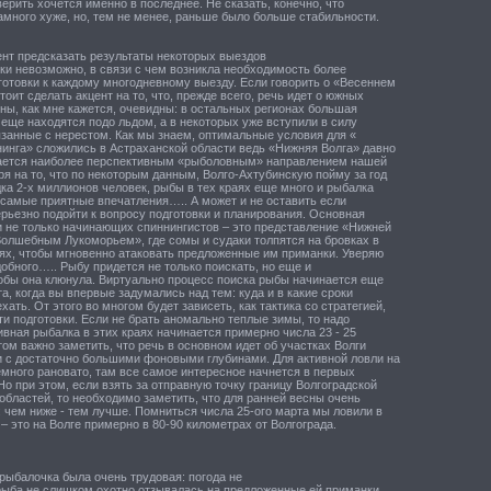
верить хочется именно в последнее. Не сказать, конечно, что
амного хуже, но, тем не менее, раньше было больше стабильности.
нт предсказать результаты некоторых выездов
ки невозможно, в связи с чем возникла необходимость более
готовки к каждому многодневному выезду. Если говорить о «Весеннем
стоит сделать акцент на то, что, прежде всего, речь идет о южных
ны, как мне кажется, очевидны: в остальных регионах большая
еще находятся подо льдом, а в некоторых уже вступили в силу
язанные с нерестом. Как мы знаем, оптимальные условия для «
нинга» сложились в Астраханской области ведь «Нижняя Волга» давно
тается наиболее перспективным «рыболовным» направлением нашей
я на то, что по некоторым данным, Волго-Ахтубинскую пойму за год
а 2-х миллионов человек, рыбы в тех краях еще много и рыбалка
 самые приятные впечатления….. А может и не оставить если
рьезно подойти к вопросу подготовки и планирования. Основная
и не только начинающих спиннингистов – это представление «Нижней
Волшебным Лукоморьем», где сомы и судаки толпятся на бровках в
ях, чтобы мгновенно атаковать предложенные им приманки. Уверяю
добного….. Рыбу придется не только поискать, но еще и
тобы она клюнула. Виртуально процесс поиска рыбы начинается еще
а, когда вы впервые задумались над тем: куда и в какие сроки
хать. От этого во многом будет зависеть, как тактика со стратегией,
ти подготовки. Если не брать аномально теплые зимы, то надо
тивная рыбалка в этих краях начинается примерно числа 23 - 25
том важно заметить, что речь в основном идет об участках Волги
 с достаточно большими фоновыми глубинами. Для активной ловли на
много рановато, там все самое интересное начнется в первых
Но при этом, если взять за отправную точку границу Волгоградской
областей, то необходимо заметить, что для ранней весны очень
: чем ниже - тем лучше. Помниться числа 25-ого марта мы ловили в
– это на Волге примерно в 80-90 километрах от Волгограда.
 рыбалочка была очень трудовая: погода не
 рыба не слишком охотно отзывалась на предложенные ей приманки.