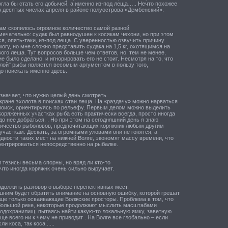
гла бы стать его добычей, а именно из-под леща….. Нечто похожее
в десятых числах апреля в районе полуострова «Дембенский».
там скопилось огромное количество самой разной
мечательно: судак был равнодушен к косякам чехони, но при этом
я, опять-таки, из-под леща. С уверенностью озвучить причину
 могу, но мне сложно представить судака на 1,5 кг, охотящимся на
ого леща. Тут вопросов больше чем ответов, но, тем не менее,
е было сделано, и игнорировать его не стоит. Несмотря на то, что
лой" рыбы является весомым аргументом в пользу того,
о поискать именно здесь.
значает, что нужно целый день смотреть
кране эхолота в поисках стаи леща. На «раздачу» можно нарваться
поиск, ориентируясь по рельефу. Первым делом можно выделить
коряженных участках рыба есть практически всегда, просто иногда
до нее добраться. . Но при этом на сегодняшний день я знаю
личество рыболовов, предпочитающих коряжник любым другим
часткам. Дескать, за огромными уловами они не гонятся, а
дности таких мест на нижней Волге, экономят массу времени, что
центрироваться непосредственно на рыбалке.
и тезисы весьма спорны, но вряд ли кто-то
 что иногда коряжнк очень сильно выручает.
одолжить разговор о выборе перспективных мест,
ишним будет обратить внимание на основную ошибку, которой грешат
еще только осваивающие Волжские просторы. Проблема в том, что
большой реке, некоторые продолжают мыслить масштабами
одохранилищ, пытаясь найти какую-то локальную ямку, заветную
аще всего ни к чему не приводит . На Волге все глобально – если
ли коса, так коса......