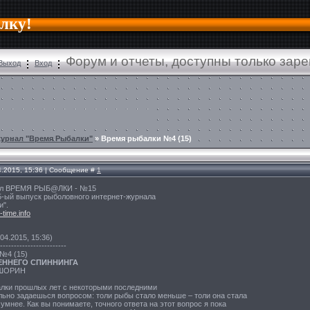
алку!
Форум и отчеты, доступны только зар
Выход
Вход
журнал "Время Рыбалки"
»
Время рыбалки №4 (15)
4.2015, 15:36 | Сообщение #
1
ал ВРЕМЯ РЫБ@ЛКИ - №15
5-ый выпуск рыболовного интернет-журнала
".
-time.info
04.2015, 15:36)
------------------------
№4 (15)
ННЕГО СПИННИНГА
ШОРИН
лки прошлых лет с некоторыми последними
льно задаешься вопросом: толи рыбы стало меньше – толи она стала
 умнее. Как вы понимаете, точного ответа на этот вопрос я пока