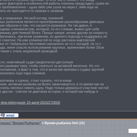
дных факторов и особенностей работы платины предугадать сроки ее
 проблематично - щука либо уже ушла на нерест, либо еще не
вить ее приходится по ерикам и заливам.
в о приманках. На мой взгляд, огромной
рых рыболовов является пренебрежение разнообразием джиговых
ым образом в том, что касается размеров. Не так давно, я
одним спиннингистом, который, по его словам, вывел для себя
иманку для Нижней Волги. Проще говоря: ничем другим он попросту
Признаюсь, при всем уважении, но данного подхода я поддержать не
не советую. На уже упомянутой по ходу рассказа мартовской
но от глобального бесклевия связанного не то с погодой, не то с
оды, меня спасло использование крупных, временами более 20см
тании с очень медленной проводкой.
сти, неактивный судак предпочитал доступную
го размера тому, чтобы гоняться за активной мелочью. Но это
положение, а факт в том, что в качестве прилова к судаку крупной
лазнились еще пара сомиков.
азговору о сроках, стоит сказать, что в конце
 мая, активная рыбалка на Волге заканчивается, в то время как на
очень неплохо ловить щуку. Надо только держаться участков чистой
е другая - совсем не джиговая история, о которой как-нибудь в
g-time.info/vypusk-15-aprel-2015/272826/
журнал "Время Рыбалки"
»
Время рыбалки №4 (15)