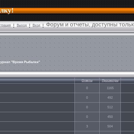
алку!
Форум и отчеты, доступны толь
страция
Выход
Вход
журнал "Время Рыбалки"
Ответы
Просмотры
0
1165
0
492
0
512
0
450
3
504