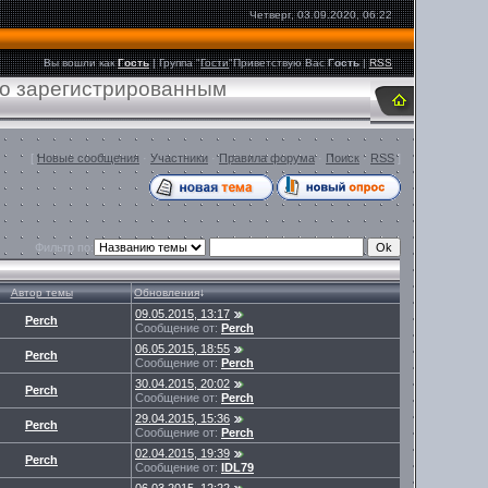
Четверг, 03.09.2020, 06:22
Вы вошли как
Гость
|
Группа
"
Гости
"
Приветствую Вас
Гость
|
RSS
ко зарегистрированным
[
Новые сообщения
·
Участники
·
Правила форума
·
Поиск
·
RSS
]
Фильтр по:
Автор темы
Обновления
↓
09.05.2015, 13:17
Perch
Сообщение от:
Perch
06.05.2015, 18:55
Perch
Сообщение от:
Perch
30.04.2015, 20:02
Perch
Сообщение от:
Perch
29.04.2015, 15:36
Perch
Сообщение от:
Perch
02.04.2015, 19:39
Perch
Сообщение от:
IDL79