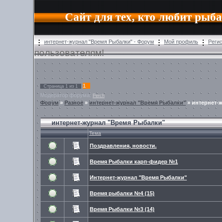
Сайт для тех, кто любит рыб
интернет-журнал "Время Рыбалки" - Форум
Мой профиль
Реги
пользователям!
1
Страница
1
из
1
Модератор форума:
Perch
Форум
»
Разное
»
интернет-журнал "Время Рыбалки"
»
интернет-
интернет-журнал "Время Рыбалки"
Тема
Поздравления, новости.
Время Рыбалки карп-фидер №1
Интернет-журнал "Время Рыбалки"
Время рыбалки №4 (15)
Время Рыбалки №3 (14)