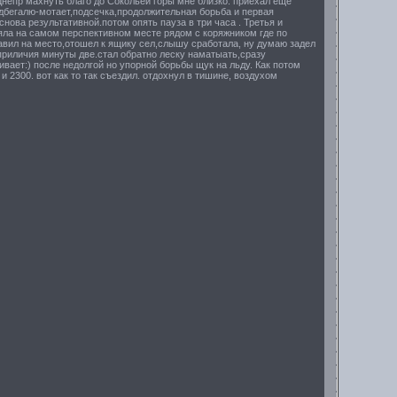
Днепр махнуть благо до Сокольей горы мне близко. приехал еще
дбегалю-мотает,подсечка,продолжительная борьба и первая
снова результативной.потом опять пауза в три часа . Третья и
яла на самом перспективном месте рядом с коряжником где по
тавил на место,отошел к ящику сел,слышу сработала, ну думаю задел
 приличия минуты две.стал обратно леску наматыать,сразу
ивает:) после недолгой но упорной борьбы щук на льду. Как потом
и 2300. вот как то так съездил. отдохнул в тишине, воздухом