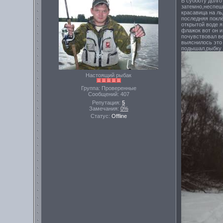
В субботу долго
затемно,неспеш
красавица на ль
последняя покл
открытой воде я
флажок вот он и
почувствовал ве
выяснилось это 
подышал,рыбку 
Настоящий рыбак
Группа: Проверенные
Сообщений:
407
Репутация:
5
Замечания:
0%
Статус:
Offline