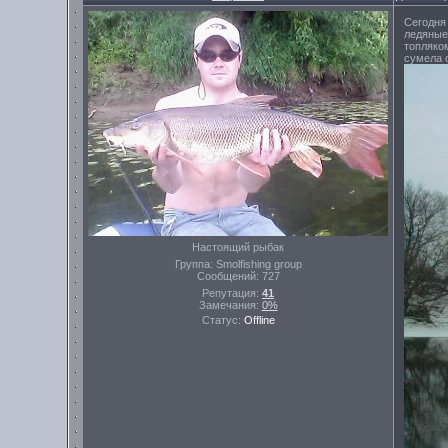
Сегодня 
ледяные
топляком
сумела 
Настоящий рыбак
Группа: Smolfishing group
Сообщений:
727
Репутация:
41
Замечания:
0%
Статус:
Offline