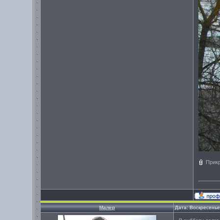
Прик
Малер
Дата: Воскресенье