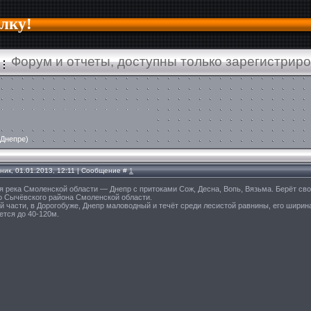
алку!
Форум и отчеты, доступны только зарегистрир
 Днепре)
ник, 01.01.2013, 12:11 | Сообщение #
1
 река Смоленской области — Днепр с притоками Сож, Десна, Вопь, Вязьма. Берёт св
о Сычёвского района Смоленской области.
й части, в Дорогобуже, Днепр маловодный и течёт среди лесистой равнины, его ширин
тся до 40-120м.