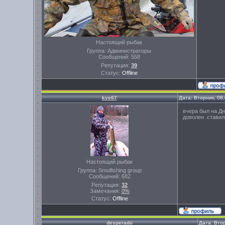
Настоящий рыбак
Группа: Администраторы
Сообщений:
558
Репутация:
39
Статус:
Offline
kve67
Дата: Вторник, 08
вчера был на Дн
доволен .ставил
Настоящий рыбак
Группа: Smolfishing group
Сообщений:
682
Репутация:
32
Замечания:
0%
Статус:
Offline
desperado
Дата: Вто