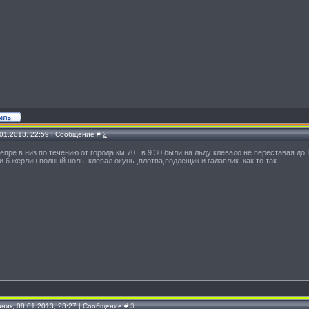
.01.2013, 22:59 | Сообщение #
2
епре в низ по течению от города км 70 . в 9.30 были на льду клевало не переставая до
и 6 жерлиц полный ноль. клевал окунь ,плотва,подлещик и галавлик. как то так
рник, 08.01.2013, 23:27 | Сообщение #
3