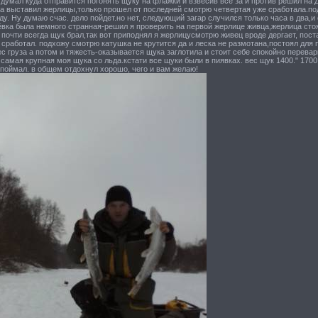
 думал куда отправится погонять щуку на флажки и взвесив все за и против решил на 
а выставил жерлицы,только прошел от последней смотрю четвертая уже сработала.по
ду. Ну думаю счас. дело пойдет.но нет, следующий загар случился только часа в два,и 
ёвка была немного странная-решил я проверить на первой жерлице живца,жерлица сто
 почти всегда щук брал,так вот приподнял я жерлицусмотрю живец вроде дергает, пос
 сработал. подхожу смотрю катушка не крутится да и леска не размотана,постоял для
с груза а потом и тяжесть-оказывается щука заглотила и стоит себе спокойно перевар
самая крупная моя щука со льда.кстати все щуки были в пиявках. вес щук 1400." 1700 
поймал. в общем отдохнул хорошо, чего и вам желаю!