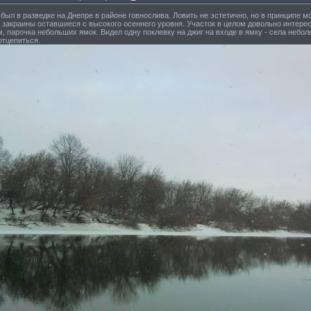
был в разведке на Днепре в районе говнослива. Ловить не эстетично, но в принципе м
 закраины оставшиеся с высокого осеннего уровня. Участок в целом довольно интере
, парочка небольших ямок. Видел одну поклевку на джиг на входе в ямку - села небол
отцепиться.