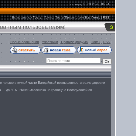
Четверг, 03.09.2020, 06:24
Вы вошли как
Гость
|
Группа
"
Гости
"
Приветствую Вас
Гость
|
RSS
ованным пользователям!
[
Новые сообщения
·
Участники
·
Правила форума
·
Поиск
·
RSS
]
ое начало в южной части Валдайской возвышенности возле деревни
а — до 30 м. Ниже Смоленска на границе с Белоруссией он