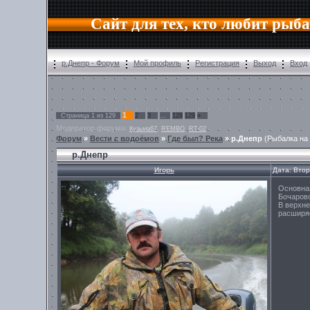
Сайт для тех, кто любит рыб
р.Днепр - Форум
Мой профиль
Регистрация
Выход
Вход
1
Страница
1
из
129
2
3
…
128
129
»
Модератор форума:
,
,
Кузьма67
REMBO
RT-02
Форум
»
Вести с водоёмов
»
Где был? Река
»
р.Днепр
(Рыбалка на
р.Днепр
Игорь
Дата: Втор
Основная
Бочаров
В верхне
расширяе