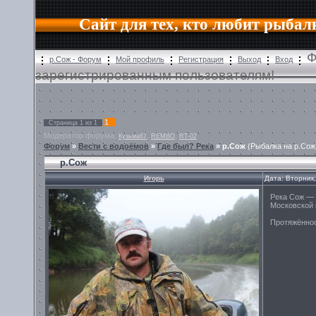
Сайт для тех, кто любит рыбал
Ф
р.Сож - Форум
Мой профиль
Регистрация
Выход
Вход
зарегистрированным пользователям!
1
Страница
1
из
1
Модератор форума:
,
,
Кузьма67
REMBO
RT-02
Форум
»
Вести с водоёмов
»
Где был? Река
»
р.Сож
(Рыбалка на р.Сож
р.Сож
Игорь
Дата: Вторник
Река Сож — 
Московской 
Протяжённост