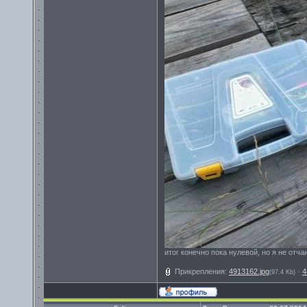
итог конечно пока нулевой, но я не отч
Прикрепления:
4913162.jpg
·
4
(97.4 Kb)