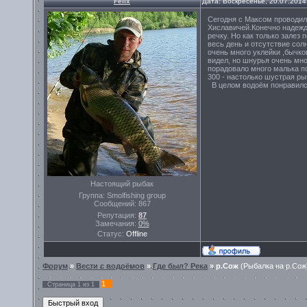
Felix
Дата: Воскресенье, 20.07.2014
Сегодня с Максом проводил
Хиславичей.Конечно надежд
речку. Но как только залез
весь день и отсутствие сол
очень много уклейки ,бычко
видел, но шнурья очень мног
порадовало много малька по
300 - настолько шустрая рыб
В целом водоём понравился 
Настоящий рыбак
Группа: Smolfishing group
Сообщений:
867
Репутация:
87
Замечания:
0%
Статус:
Offline
Форум
»
Вести с водоёмов
»
Где был? Река
»
р.Сож
(Рыбалка на р.Сож
1
Страница
1
из
1