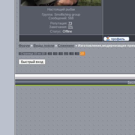
Настоящий рыбак
Группа: Smolfishing group
Сообщений:
568
Репутация:
73
Замечания:
0%
Статус:
Offline
Форум
»
Виды ловли
»
Спиннинг
»
Изготовление,модернизация при
10
Страница
10
из
10
«
1
2
…
8
9
Бесп