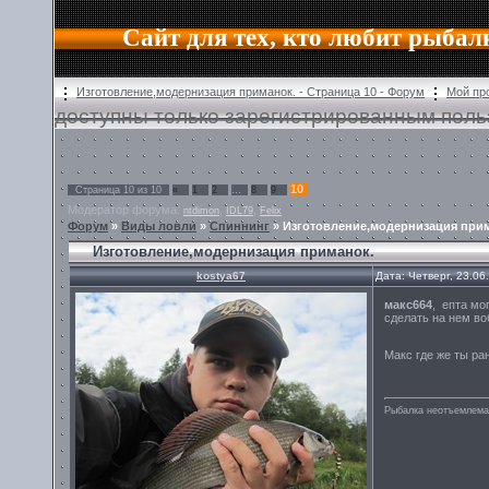
Сайт для тех, кто любит рыбал
Изготовление,модернизация приманок. - Страница 10 - Форум
Мой пр
доступны только зарегистрированным поль
10
Страница
10
из
10
«
1
2
…
8
9
Модератор форума:
,
,
ntdimon
IDL79
Felix
Форум
»
Виды ловли
»
Спиннинг
»
Изготовление,модернизация при
Изготовление,модернизация приманок.
kostya67
Дата: Четверг, 23.06
макс664
, епта мо
сделать на нем воб
Макс где же ты р
Рыбалка неотъемлема