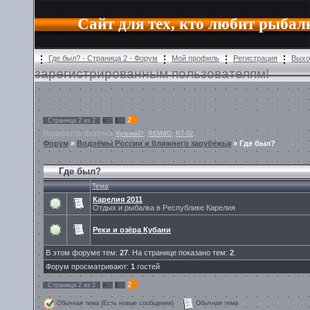
Сайт для тех, кто любит рыбал
Где был? - Страница 2 - Форум
Мой профиль
Регистрация
Выхо
зарегистрированным пользователям!
2
Страница
2
из
2
«
1
Модератор форума:
,
,
Кузьма67
REMBO
RT-02
Форум
»
Водоёмы России и ближнего зарубежья
»
Где был?
Где был?
Тема
Карелия 2011
Отдых и рыбалка в Республике Карелия
Реки и озёра Кубани
В этом форуме тем:
27
. На странице показано тем:
2
.
Форум просматривают:
1
гостей
2
Страница
2
из
2
«
1
Обычная тема (Есть новые сообщения)
Обычная тема