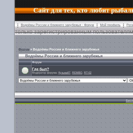
Сайт для тех, кто любит рыбал
Водоёмы России и ближнего зарубежья - Форум
Мой профиль
Рег
только зарегистрированным пользователям
Форум
»
Водоёмы России и ближнего зарубежья
Водоёмы России и ближнего зарубежья
Форум
Где был?
Модератор форума:
Кузьма67
,
REMBO
,
RT-02
Бесп