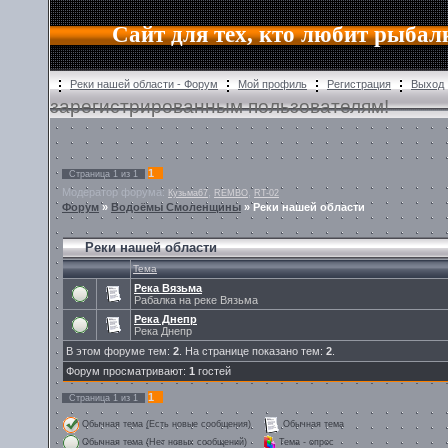
Сайт для тех, кто любит рыбал
Реки нашей области - Форум
Мой профиль
Регистрация
Выход
зарегистрированным пользователям!
1
Страница
1
из
1
Модератор форума:
,
,
Кузьма67
REMBO
RT-02
Форум
»
Водоёмы Смоленщины
»
Реки нашей области
Реки нашей области
Тема
Река Вязьма
Рабалка на реке Вязьма
Река Днепр
Река Днепр
В этом форуме тем:
2
. На странице показано тем:
2
.
Форум просматривают:
1
гостей
1
Страница
1
из
1
Обычная тема (Есть новые сообщения)
Обычная тема
Обычная тема (Нет новых сообщений)
Тема - опрос