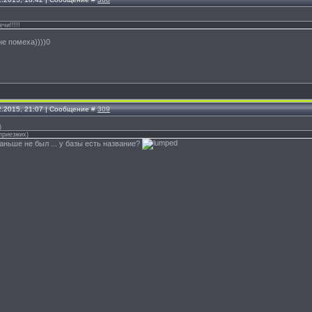
чи!!!!!
не помеха))))0
2.2015, 21:07 | Сообщение #
309
)
приезжих)
аньше не был ... у базы есть название?