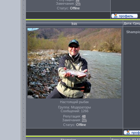
Замечания:
0%
Статус:
Offline
kgv
Дата: Сре
Shampi
Настоящий рыбак
Группа: Модераторы
Сообщений:
1266
Репутация:
48
Замечания:
0%
Статус:
Offline
Shampion
Дата: Среда, 02.1