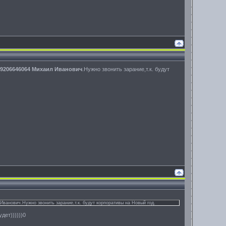
89206646064 Михаил Иванович
.Нужно звонить зарание,т.к. будут
ванович.Нужно звонить зарание,т.к. будут корпоративы на Новый год.
дет))))))0