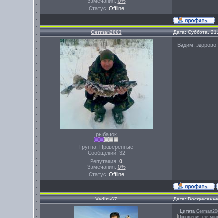
Замечания:
0%
Статус:
Offline
German2063
Дата: Суббота, 21
Вадим, здорово
рыбачок
Группа: Проверенные
Сообщений:
32
Репутация:
0
Замечания:
0%
Статус:
Offline
Vadim-67
Дата: Воскресенье
Цитата
German20
Положения где мож