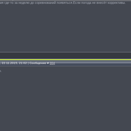
я где-то за неделю до соревнований появяться.Если погода не внесёт коррективы.
, 22.11.2015, 21:02 | Сообщение #
304
ы.