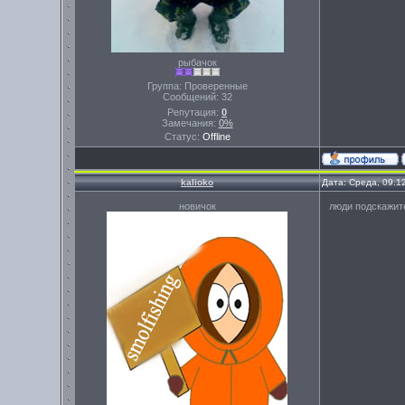
рыбачок
Группа: Проверенные
Сообщений:
32
Репутация:
0
Замечания:
0%
Статус:
Offline
kalioko
Дата: Среда, 09.1
новичок
люди подскажите