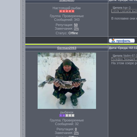
Настоящий рыбак
Цитата
kgv
(
)
сопли сначала выле
Группа: Проверенные
В поплавке они 
Сообщений:
343
Репутация:
50
Замечания:
0%
Статус:
Offline
German2063
Дата: Среда, 02.1
Цитата
Vadim-67
(
Телефон базы(для 
На этом озере р
рыбачок
Группа: Проверенные
Сообщений:
32
Репутация:
0
Замечания:
0%