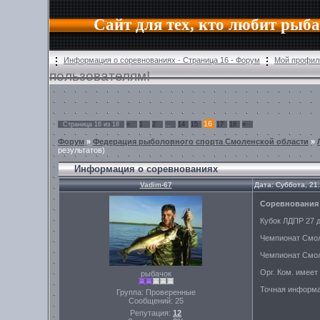
Сайт для тех, кто любит рыб
Информация о соревнованиях - Страница 16 - Форум
Мой профил
пользователям!
16
Страница
16
из
18
«
1
2
…
14
15
17
18
»
Форум
»
Федерация рыболовного спорта Смоленской области
»
результатов)
Информация о соревнованиях
Vadim-67
Дата: Суббота, 21
Соревнования 
Кубок ЛДПР 27 д
Чемпионат Смол.
Чемпионат Смол
Орг. Ком. имеет
рыбачок
Точная информа
Группа: Проверенные
Сообщений:
25
Репутация:
12