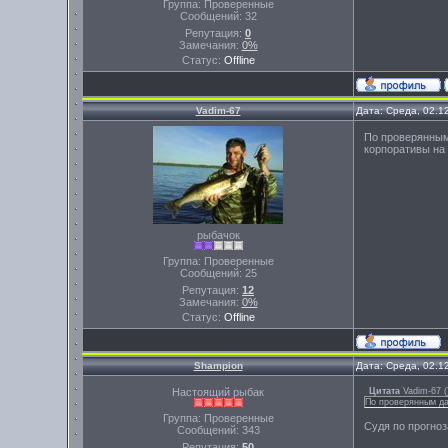
Группа: Проверенные
Сообщений:
32
Репутация:
0
Замечания:
0%
Статус:
Offline
Vadim-67
Дата: Среда, 02.1
По проверянным
корпоративы на 
рыбачок
Группа: Проверенные
Сообщений:
25
Репутация:
12
Замечания:
0%
Статус:
Offline
Shampion
Дата: Среда, 02.1
Настоящий рыбак
Цитата
Vadim-67
(
По проверянным да
Группа: Проверенные
Судя по прогноз
Сообщений:
343
Репутация:
50