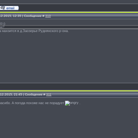
.12.2015, 12:35 | Сообщение #
310
63
(
)
ние?
а нахоится в д.Заозерье Руднянского р-она.
.12.2015, 21:45 | Сообщение #
311
пасибо. А погода похоже нас не порадует
.