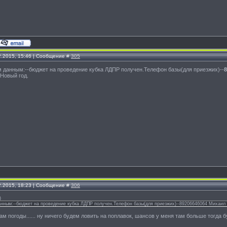
2.2015, 15:46 | Сообщение #
305
 данным:--бюджет на проведение кубка ЛДПР получен.Телефон базы(для приезжих)--
Новый год.
2.2015, 18:23 | Сообщение #
306
)
нным:--бюджет на проведение кубка ЛДПР получен.Телефон базы(для приезжих)--89206646064 Михаил И
ам погоды...... ну ничего будем ловить на поплавок, шансов у меня там больше тогда бу