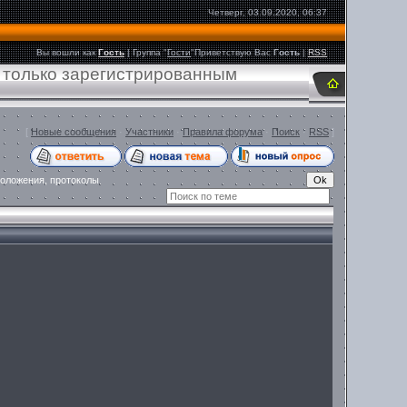
Четверг, 03.09.2020, 06:37
Вы вошли как
Гость
|
Группа
"
Гости
"
Приветствую Вас
Гость
|
RSS
 только зарегистрированным
[
Новые сообщения
·
Участники
·
Правила форума
·
Поиск
·
RSS
]
положения, протоколы