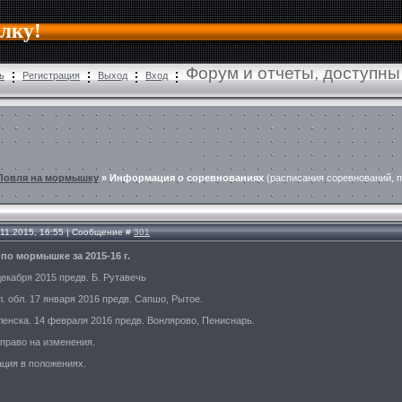
алку!
Форум и отчеты, доступны
ь
Регистрация
Выход
Вход
Ловля на мормышку
»
Информация о соревнованиях
(расписания соревнований, 
.11.2015, 16:55 | Сообщение #
301
по мормышке за 2015-16 г.
екабря 2015 предв. Б. Рутавечь
 обл. 17 января 2016 предв. Сапшо, Рытое.
енска. 14 февраля 2016 предв. Вонлярово, Пениснарь.
 право на изменения.
ция в положениях.