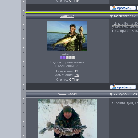
Статус:
Offline
Vadim-67
Дата: Четверг, 03
Цитата
German20
у базы есть назва
Гера привет.Баз
рыбачок
Группа: Проверенные
Сообщений:
25
Репутация:
12
Замечания:
0%
Статус:
Offline
German2063
Дата: Суббота, 05
Я понял, Дим, с