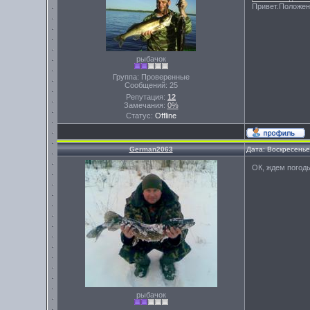
Привет.Положени
рыбачок
Группа: Проверенные
Сообщений:
25
Репутация:
12
Замечания:
0%
Статус:
Offline
German2063
Дата: Воскресенье
ОК, ждем погод
рыбачок