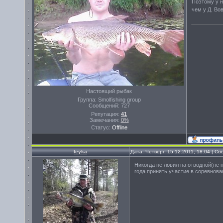
Поэтому у н
чем у Д. Во
Настоящий рыбак
Группа: Smolfishing group
Сообщений:
727
Репутация:
41
Замечания:
0%
Статус:
Offline
leyka
Дата: Четверг, 15.12.2011, 18:04 | 
Никогда не ловил на отводной(не 
года принять участие в соревнов