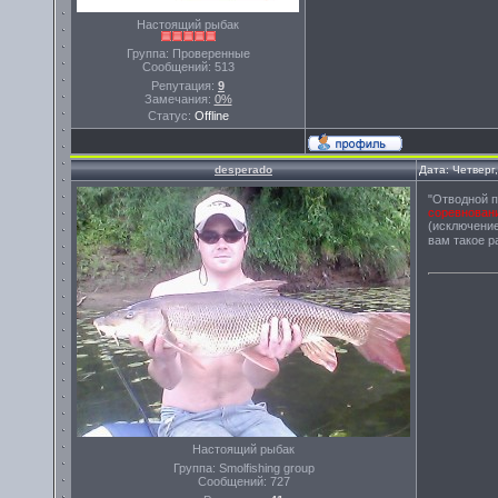
Настоящий рыбак
Группа: Проверенные
Сообщений:
513
Репутация:
9
Замечания:
0%
Статус:
Offline
desperado
Дата: Четверг
"Отводной п
соревновани
(исключение
вам такое р
Настоящий рыбак
Группа: Smolfishing group
Сообщений:
727