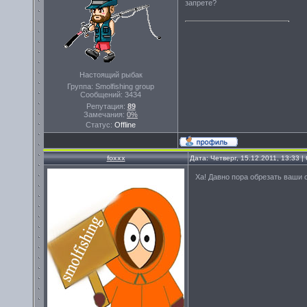
запрете?
Настоящий рыбак
Группа: Smolfishing group
Сообщений:
3434
Репутация:
89
Замечания:
0%
Статус:
Offline
foxxx
Дата: Четверг, 15.12.2011, 13:33 
Ха! Давно пора обрезать ваши 