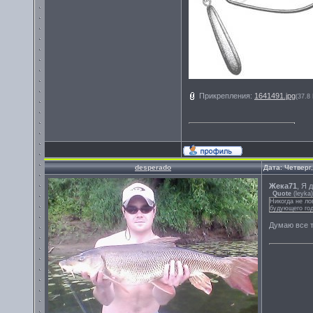
Прикрепления:
1641491.jpg
(37.8
desperado
Дата: Четверг
Жека71
, Я 
Quote
(
leyka
)
Никогда не ло
будующего год
Думаю все т