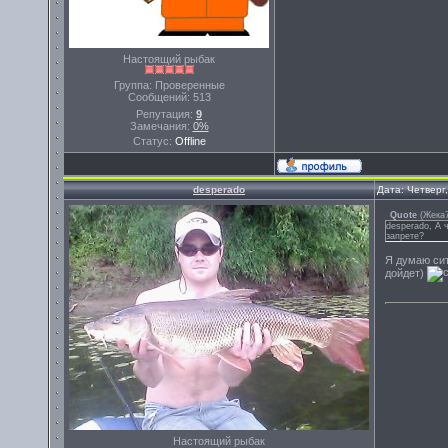
Настоящий рыбак
Группа: Проверенные
Сообщений:
513
Репутация:
9
Замечания:
0%
Статус:
Offline
desperado
Дата: Четверг
Quote
(
Жека
desperado, А 
запрете?
Я думаю сит
дойдет)
Настоящий рыбак