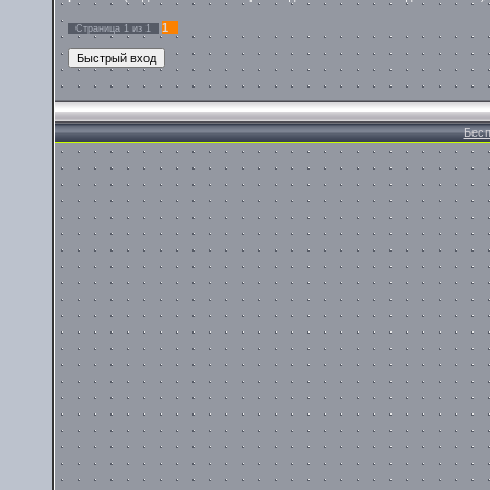
1
Страница
1
из
1
Бесп