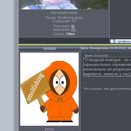
Настоящий рыбак
Группа: Smolfishing group
Сообщений:
727
Репутация:
41
Замечания:
0%
Статус:
Offline
lovebuzz
Дата: Понедельник, 21.05.2012, 1
Quote
(
desperado
)
"Отводной поводок - не
официальных соревнова
изначально не разрешен
варианте, нежели у нас)
Что слышно, чем дело кончилось!
рыбак