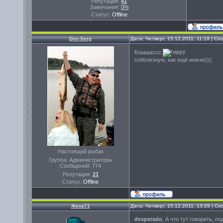
Репутация:
41
Замечания:
0%
Статус:
Offline
Doc-Serg
Дата: Четверг, 15.12.2011, 11:19 | С
Клаааассс
соболезную, как ещё иначе((((
Настоящий рыбак
Группа: Администраторы
Сообщений:
774
Репутация:
21
Статус:
Offline
Жека71
Дата: Четверг, 15.12.2011, 13:29 | 
desperado
, А что тут говорить, 