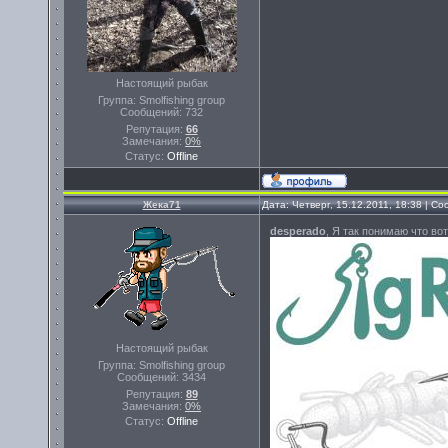
Настоящий рыбак
Группа: Smolfishing group
Сообщений:
732
Репутация:
66
Замечания:
0%
Статус:
Offline
Жека71
Дата: Четверг, 15.12.2011, 18:38 | 
desperado
, Я так понимаю что во
Настоящий рыбак
Группа: Smolfishing group
Сообщений:
3434
Репутация:
89
Замечания:
0%
Статус:
Offline