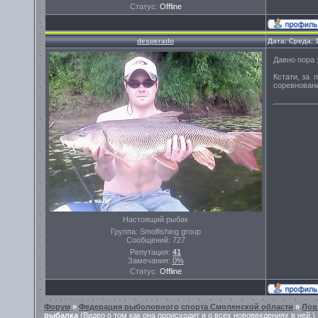
Статус:
Offline
desperado
Дата: Среда, 
Давно пора 
Кстати, за 
соревновани
Настоящий рыбак
Группа: Smolfishing group
Сообщений:
727
Репутация:
41
Замечания:
0%
Статус:
Offline
Форум
»
Федерация рыболовного спорта Смоленской области
»
Лов
рыбалка
(Видео о том как она происходит и о всех нововведениях в ней.)