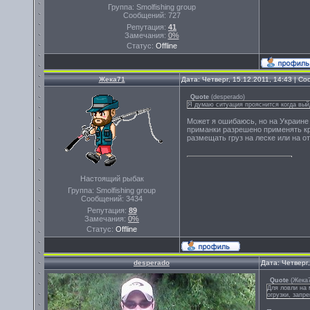
Группа: Smolfishing group
Сообщений:
727
Репутация:
41
Замечания:
0%
Статус:
Offline
Жека71
Дата: Четверг, 15.12.2011, 14:43 | 
Quote
(
desperado
)
Я думаю ситуация прояснится когда вый
Может я ошибаюсь, но на Украине 
приманки разрешено применять кр
размещать груз на леске или на о
Настоящий рыбак
Группа: Smolfishing group
Сообщений:
3434
Репутация:
89
Замечания:
0%
Статус:
Offline
desperado
Дата: Четверг
Quote
(
Жека
Для ловли на 
огрузки, запр