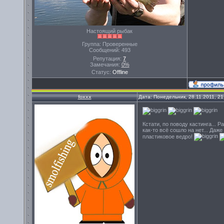
Настоящий рыбак
Группа: Проверенные
Сообщений:
493
Репутация:
7
Замечания:
0%
Статус:
Offline
foxxx
Дата: Понедельник, 28.11.2011, 2
Кстати, по поводу кастинга...
как-то всё сошло на нет... Даж
пластиковое ведро!