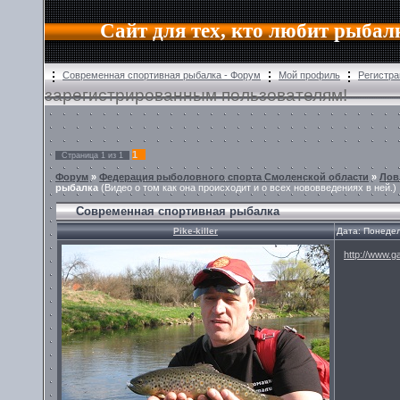
Сайт для тех, кто любит рыбал
Современная спортивная рыбалка - Форум
Мой профиль
Регистра
зарегистрированным пользователям!
1
Страница
1
из
1
Форум
»
Федерация рыболовного спорта Смоленской области
»
Лов
рыбалка
(Видео о том как она происходит и о всех нововведениях в ней.)
Современная спортивная рыбалка
Pike-killer
Дата: Понедел
http://www.ga